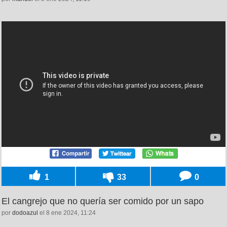
1
33
0
El cangrejo que no quería ser comido por un sapo
por
dodoazul
el 8 ene 2024, 11:24