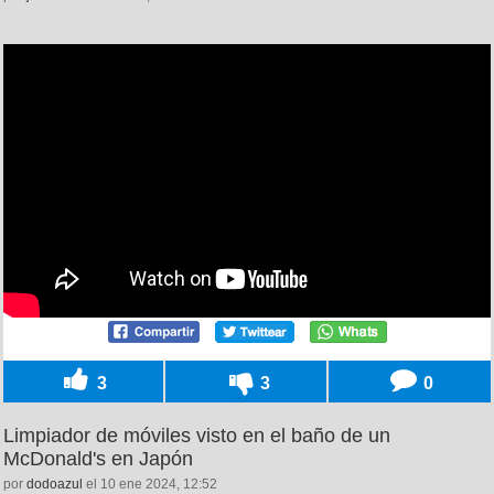
3
3
0
Limpiador de móviles visto en el baño de un
McDonald's en Japón
por
dodoazul
el 10 ene 2024, 12:52