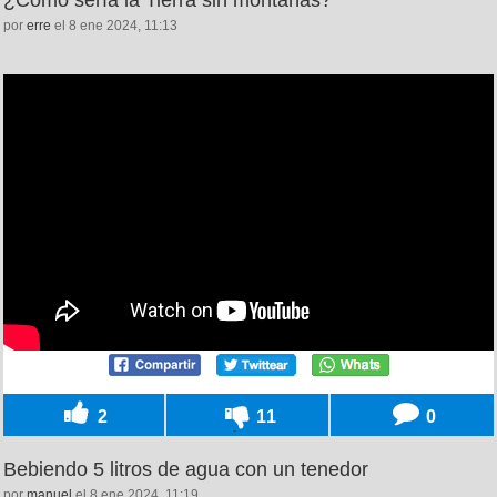
¿Cómo sería la Tierra sin montañas?
por
erre
el 8 ene 2024, 11:13
2
11
0
Bebiendo 5 litros de agua con un tenedor
por
manuel
el 8 ene 2024, 11:19