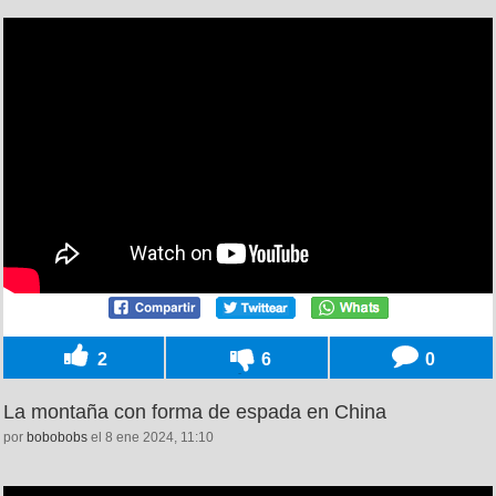
2
6
0
La montaña con forma de espada en China
por
bobobobs
el 8 ene 2024, 11:10