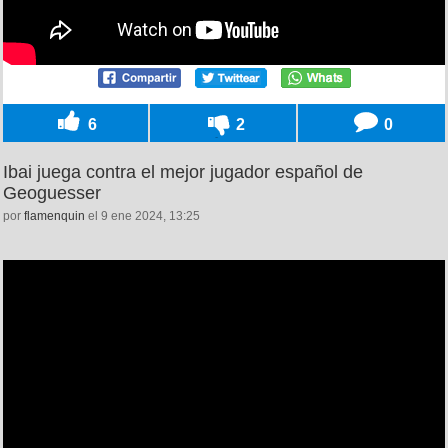
6
2
0
Ibai juega contra el mejor jugador español de
Geoguesser
por
flamenquin
el 9 ene 2024, 13:25