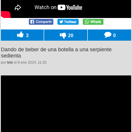
3
20
0
Dando de beber de una botella a una serpiente
sedienta
por
tete
el 8 ene 2024, 11:20