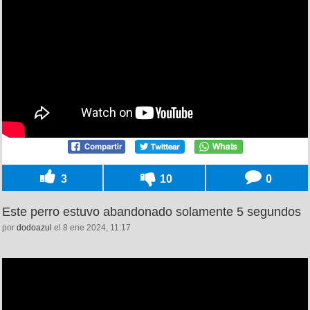
3
10
0
Este perro estuvo abandonado solamente 5 segundos
por
dodoazul
el 8 ene 2024, 11:17