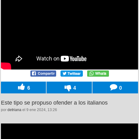
6
4
0
Este tipo se propuso ofender a los italianos
por
detriana
el 9 ene 2024, 13:26