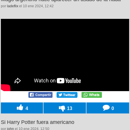
por
ladeflix
el 10 ene 2024, 12:42
4
13
0
Si Harry Potter fuera americano
por
john
el 10 ene 2024, 12:50