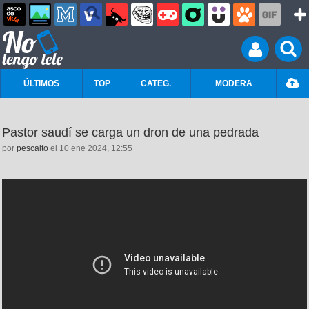
ÚLTIMOS
TOP
CATEG.
MODERA
Pastor saudí se carga un dron de una pedrada
por
pescaito
el 10 ene 2024, 12:55