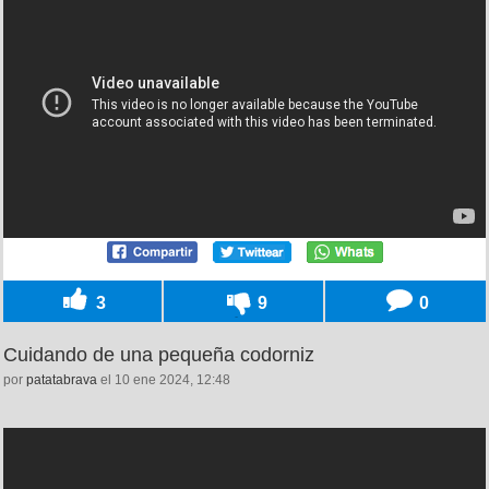
3
9
0
Cuidando de una pequeña codorniz
por
patatabrava
el 10 ene 2024, 12:48