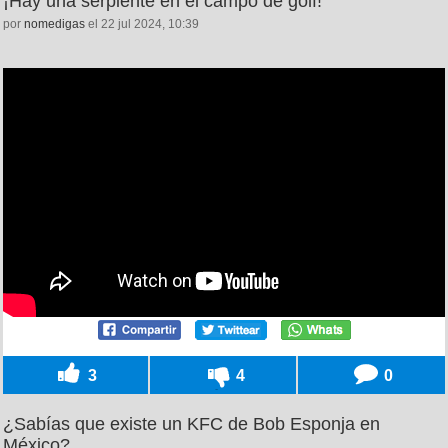
¡Hay una serpiente en el campo de golf!
por
nomedigas
el 22 jul 2024, 10:39
3
4
0
¿Sabías que existe un KFC de Bob Esponja en
México?