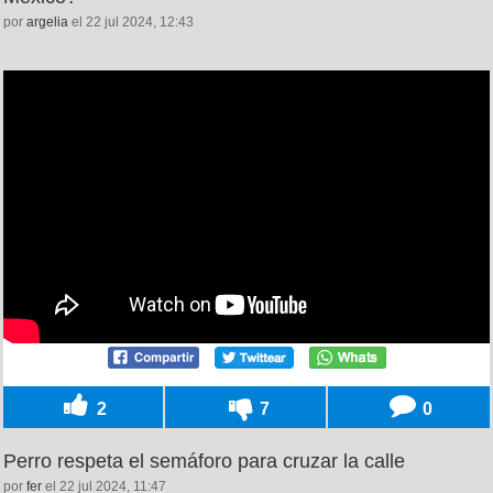
por
argelia
el 22 jul 2024, 12:43
2
7
0
Perro respeta el semáforo para cruzar la calle
por
fer
el 22 jul 2024, 11:47