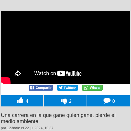
4
3
0
Una carrera en la que gane quien gane, pierde el
medio ambiente
por
123dale
el 22 jul 2024, 10:37