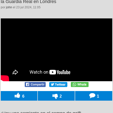
la Guardia Real en Londres
por
john
el 23 jul 2024, 11:05
6
2
1