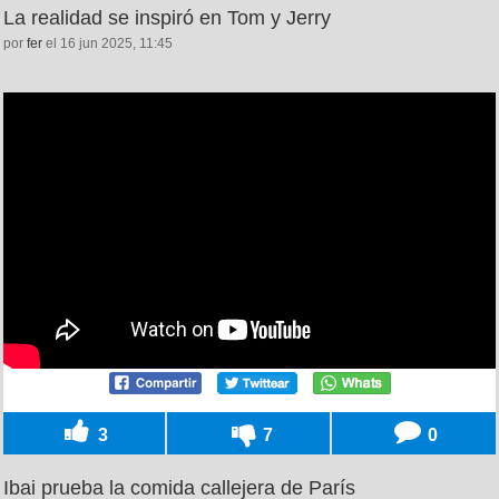
La realidad se inspiró en Tom y Jerry
por
fer
el 16 jun 2025, 11:45
3
7
0
Ibai prueba la comida callejera de París