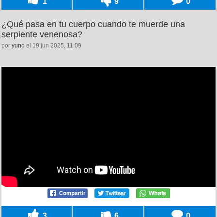
1
9
0
¿Qué pasa en tu cuerpo cuando te muerde una
serpiente venenosa?
por
yuno
el 19 jun 2025, 11:09
3
6
0