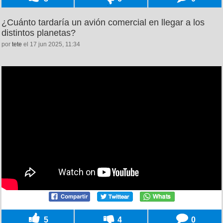
¿Cuánto tardaría un avión comercial en llegar a los
distintos planetas?
por
tete
el 17 jun 2025, 11:34
5
4
0