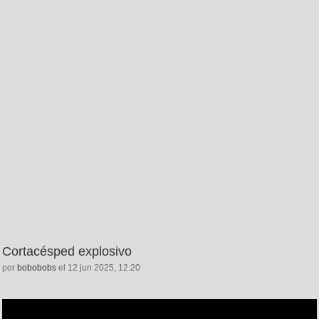
Cortacésped explosivo
por
bobobobs
el 12 jun 2025, 12:20