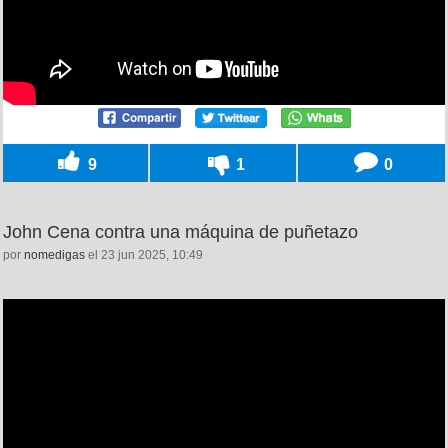
9
1
0
John Cena contra una máquina de puñetazo
por
nomedigas
el 23 jun 2025, 10:49