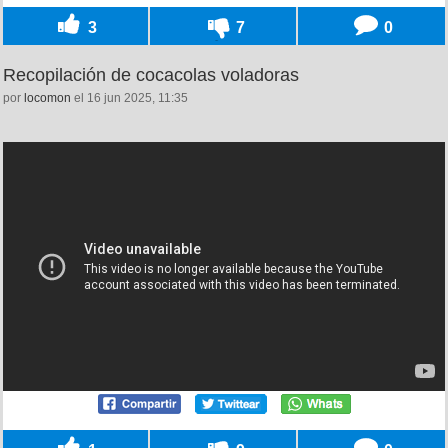
3
7
0
Recopilación de cocacolas voladoras
por
locomon
el 16 jun 2025, 11:35