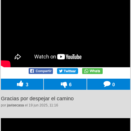
3
6
0
Gracias por despejar el camino
por
javisecasa
el 19 jun 2025, 11:16