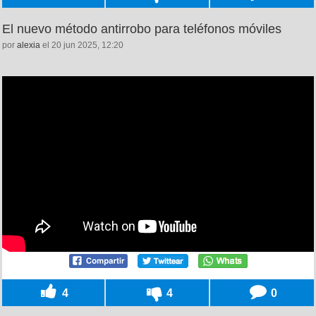
El nuevo método antirrobo para teléfonos móviles
por
alexia
el 20 jun 2025, 12:20
4
4
0