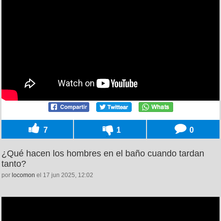
7
1
0
¿Qué hacen los hombres en el baño cuando tardan
tanto?
por
locomon
el 17 jun 2025, 12:02