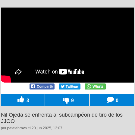
3
9
0
Nil Ojeda se enfrenta al subcampéon de tiro de los
JJOO
por
patatabrava
el 20 jun 2025, 12:07