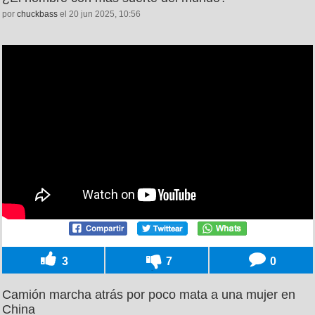
por
chuckbass
el 20 jun 2025, 10:56
3
7
0
Camión marcha atrás por poco mata a una mujer en
China