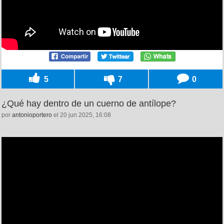
5
7
0
¿Qué hay dentro de un cuerno de antílope?
por
antonioportero
el 20 jun 2025, 16:08