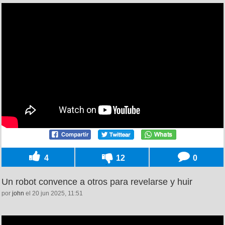
4
12
0
Un robot convence a otros para revelarse y huir
por
john
el 20 jun 2025, 11:51