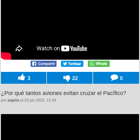
3
22
0
¿Por qué tantos aviones evitan cruzar el Pacífico?
por
argelia
el 20 jun 2025, 12:34