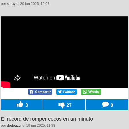
por
saray
el 20 jun 2025, 12:07
3
27
0
El récord de romper cocos en un minuto
por
dodoazul
el 19 jun 2025, 11:33