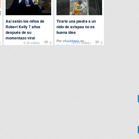
Así están los niños de
Tirarle una piedra a un
Robert Kelly 7 años
nido de avispas no es
después de su
buena idea
momentazo viral
Por
chuckbass
en
0
0 (8 votos)
0
-3 (11 votos)
0
Curiosidades
Por
123dale
en
Curiosidades