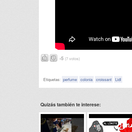
-5
(7 votos)
Etiquetas:
perfume
colonia
croissant
Lidl
Quizás también te interese: