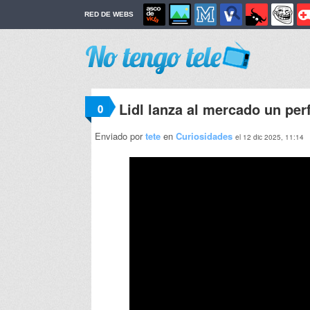
RED DE WEBS
Lidl lanza al mercado un per
0
Enviado por
tete
en
Curiosidades
el 12 dic 2025, 11:14