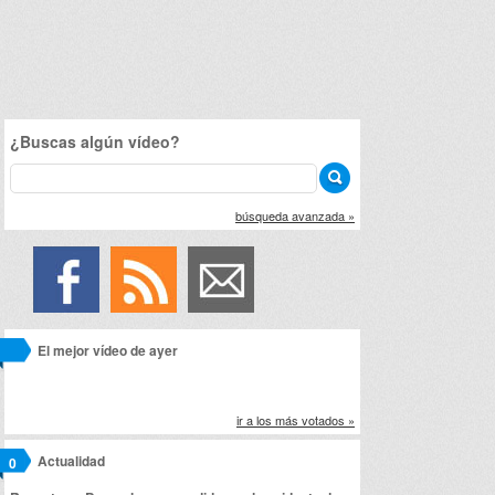
¿Buscas algún vídeo?
búsqueda avanzada »
El mejor vídeo de ayer
ir a los más votados »
Actualidad
0