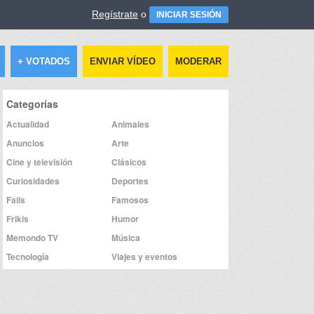
Regístrate
o
INICIAR SESIÓN
+ VOTADOS
ENVIAR VÍDEO
MODERAR
Categorías
Actualidad
Animales
Anuncios
Arte
Cine y televisión
Clásicos
Curiosidades
Deportes
Fails
Famosos
Frikis
Humor
Memondo TV
Música
Tecnología
Viajes y eventos