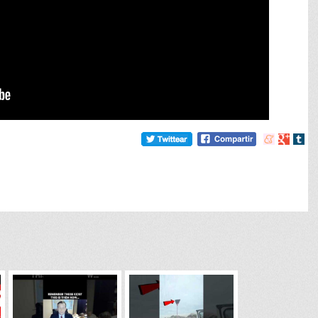
Compartir
Compart
Comp
en
en
en
meneame
Google
tumb