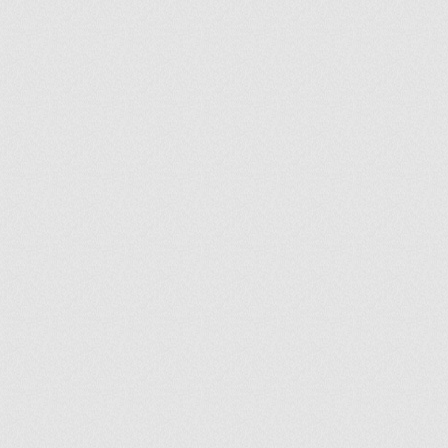
ir
artir
+
lr