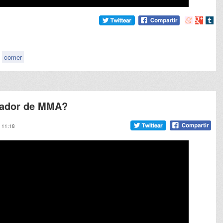
Compartir
Compart
Comp
en
en
en
meneame
Google
tumb
comer
chador de MMA?
, 11:18