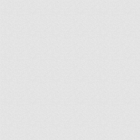
ir
artir
+
lr