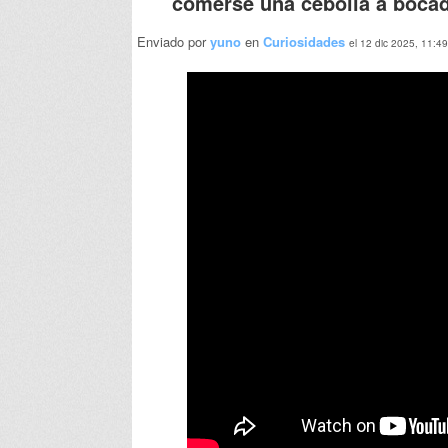
comerse una cebolla a boca
Enviado por
yuno
en
Curiosidades
el 12 dic 2025, 11:49