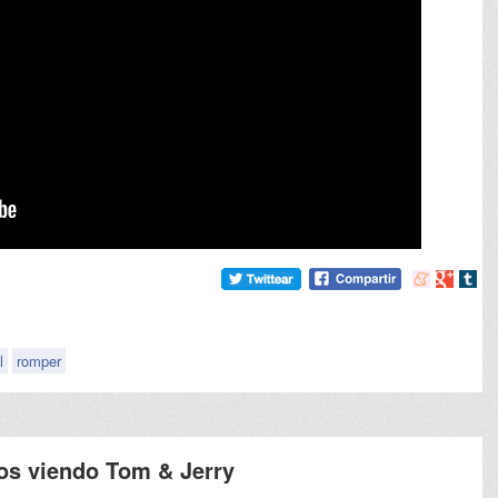
Compartir
Compart
Comp
en
en
en
meneame
Google
tumb
l
romper
dos viendo Tom & Jerry