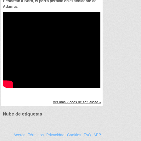
Rescatan a Boro, el perro perdido en el accidente de
Adamuz
ver más vídeos de actualidad »
Nube de etiquetas
Acerca
Términos
Privacidad
Cookies
FAQ
APP