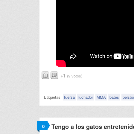
+1
(9 votos)
Etiquetas:
fuerza
luchador
MMA
bates
béisbo
Tengo a los gatos entreteni
0