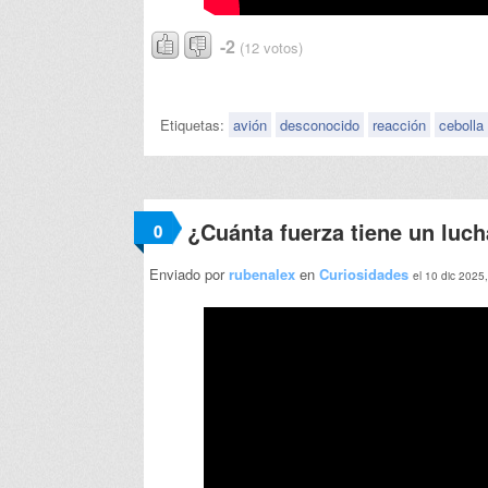
-2
(12 votos)
Etiquetas:
avión
desconocido
reacción
cebolla
¿Cuánta fuerza tiene un lu
0
Enviado por
rubenalex
en
Curiosidades
el 10 dic 2025