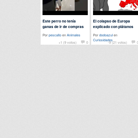
Este perro no tenía
El colapso de Europa
ganas de ir de compras
explicado con plátanos
Por
pescaito
en
Animales
Por
dodoazul
en
Curiosidades
+1 (9 votos)
0
-9 (21 votos)