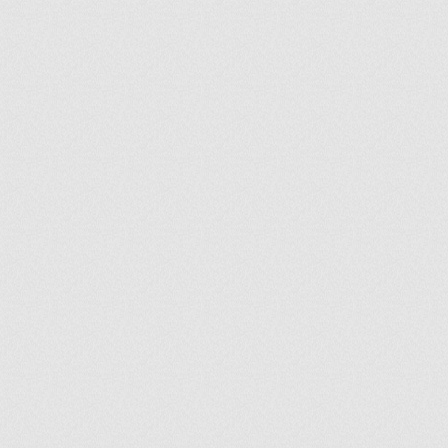
ir
artir
+
lr