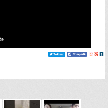
Compartir
Compart
Comp
en
en
en
meneame
Google
tumb