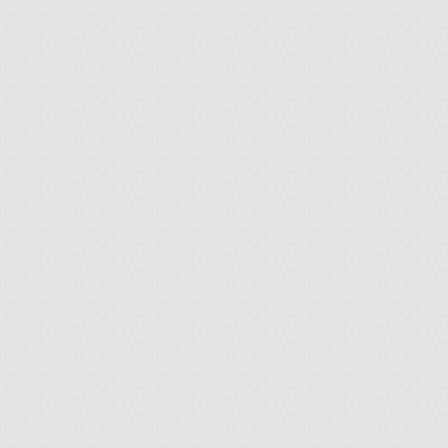
ir
artir
+
lr