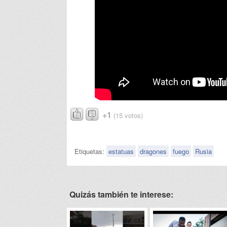
+1
(15 votos)
Etiquetas:
estatuas
dragones
fuego
Rusia
Quizás también te interese: