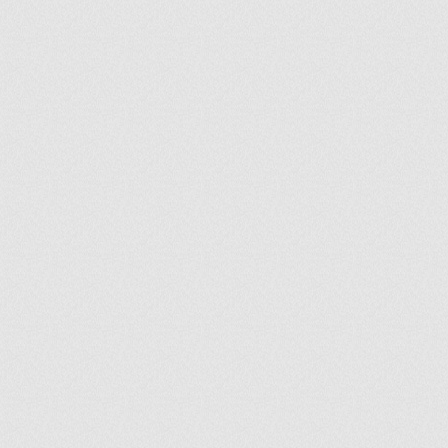
ir
artir
+
lr