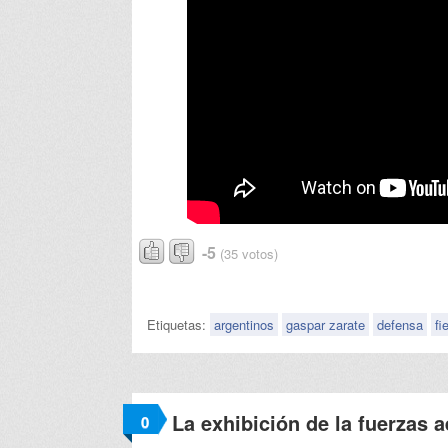
-5
(35 votos)
Etiquetas:
argentinos
gaspar zarate
defensa
fi
La exhibición de la fuerzas a
0