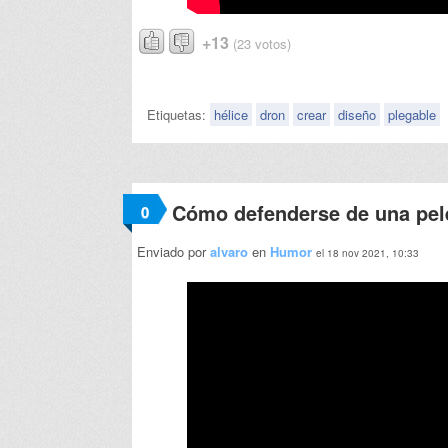
+13
(23 votos)
Etiquetas:
hélice
dron
crear
diseño
plegable
Cómo defenderse de una pele
0
Enviado por
alvaro
en
Humor
el 18 nov 2021, 10:33