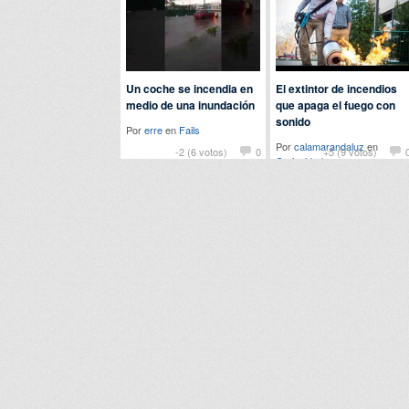
Un coche se incendia en
El extintor de incendios
medio de una inundación
que apaga el fuego con
sonido
Por
erre
en
Fails
Por
calamarandaluz
en
-2 (6 votos)
0
+5 (9 votos)
Curiosidades