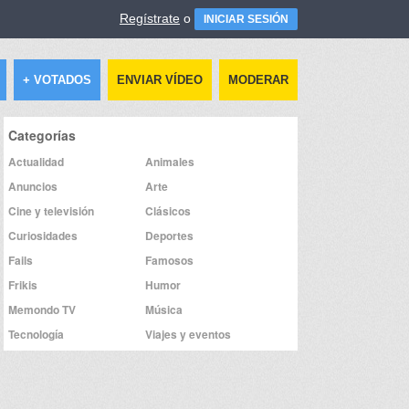
Regístrate
o
INICIAR SESIÓN
+ VOTADOS
ENVIAR VÍDEO
MODERAR
Categorías
Actualidad
Animales
Anuncios
Arte
Cine y televisión
Clásicos
Curiosidades
Deportes
Fails
Famosos
Frikis
Humor
Memondo TV
Música
Tecnología
Viajes y eventos