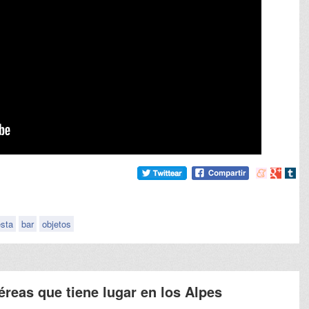
Compartir
Compart
Comp
en
en
en
meneame
Google
tumb
esta
bar
objetos
éreas que tiene lugar en los Alpes