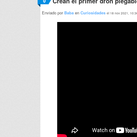
Crean el primer dron plegabl
0
Enviado por
Baba
en
Curiosidades
el 18 nov 2021, 10:3