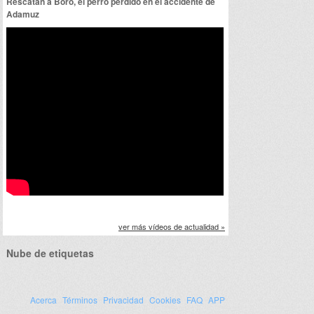
Rescatan a Boro, el perro perdido en el accidente de
Adamuz
ver más vídeos de actualidad »
Nube de etiquetas
Acerca
Términos
Privacidad
Cookies
FAQ
APP