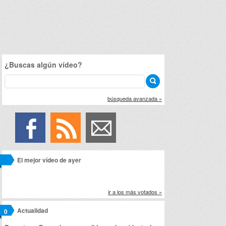
¿Buscas algún vídeo?
búsqueda avanzada »
El mejor vídeo de ayer
ir a los más votados »
Actualidad
0