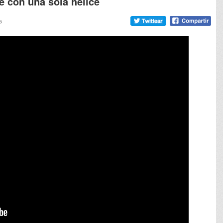
e con una sola hélice
6