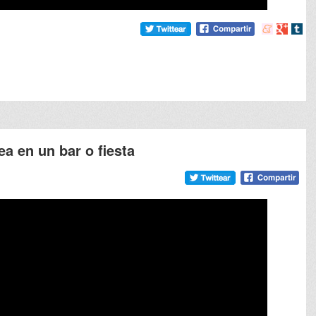
Compartir
Compart
Comp
en
en
en
meneame
Google
tumb
a en un bar o fiesta