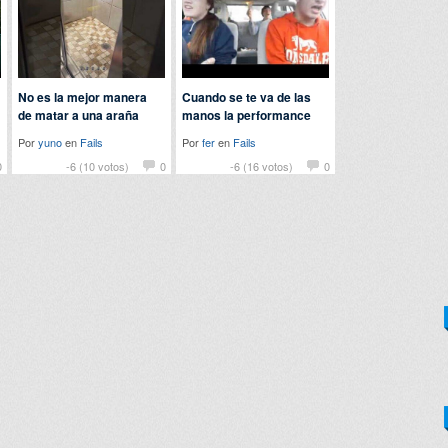
No es la mejor manera
Cuando se te va de las
de matar a una araña
manos la performance
Por
yuno
en
Fails
Por
fer
en
Fails
0
-6 (10 votos)
0
-6 (16 votos)
0