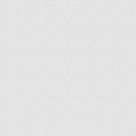
ir
artir
+
lr