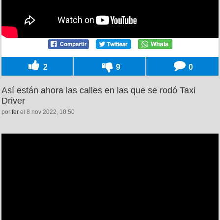
2
9
0
Así están ahora las calles en las que se rodó Taxi
Driver
por
fer
el 8 nov 2022, 10:50