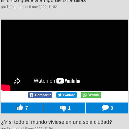
El chico que era amigo de 14 ardillas
por
flamenquin
el 8 nov 2022, 11:02
7
1
0
¿Y si todo el mundo viviese en una sola ciudad?
por
locomon
el 8 nov 2022, 11:04