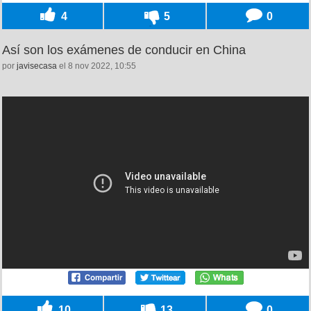
4
5
0
Así son los exámenes de conducir en China
por
javisecasa
el 8 nov 2022, 10:55
10
13
0