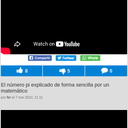
8
5
0
El número pi explicado de forma sencilla por un
matemático
por
fer
el 7 nov 2022, 11:11