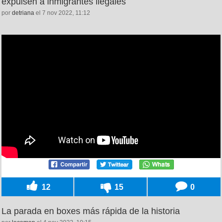
expulsen a inmigrantes ilegales
por
detriana
el 7 nov 2022, 11:12
12
15
0
La parada en boxes más rápida de la historia