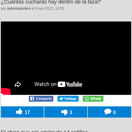
¿Cuántas cucharas hay dentro de la taza?
por
antonioportero
el 9 nov 2022, 10:55
17
3
0