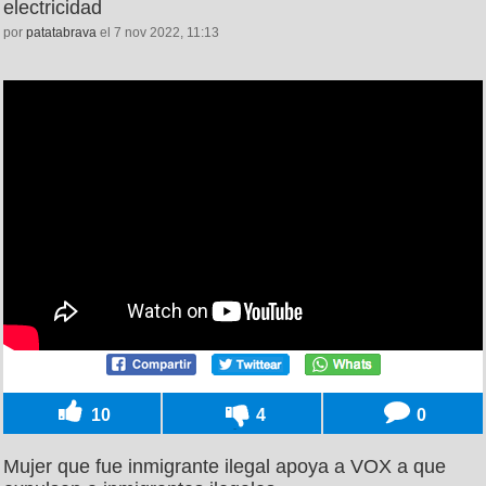
electricidad
por
patatabrava
el 7 nov 2022, 11:13
10
4
0
Mujer que fue inmigrante ilegal apoya a VOX a que