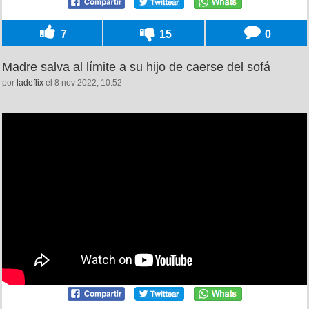
7
15
0
Madre salva al límite a su hijo de caerse del sofá
por
ladeflix
el 8 nov 2022, 10:52