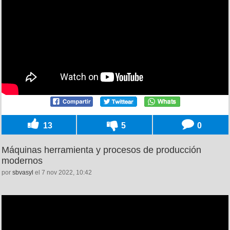
13
5
0
Máquinas herramienta y procesos de producción
modernos
por
sbvasyl
el 7 nov 2022, 10:42