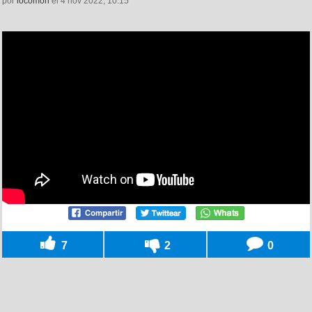
por
locomon
el 4 nov 2022, 10:15
7
2
0