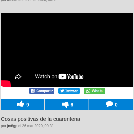
9
6
0
Cosas positivas de la cuarentena
por
jm8gp
el 26 mar 2020, 09:31