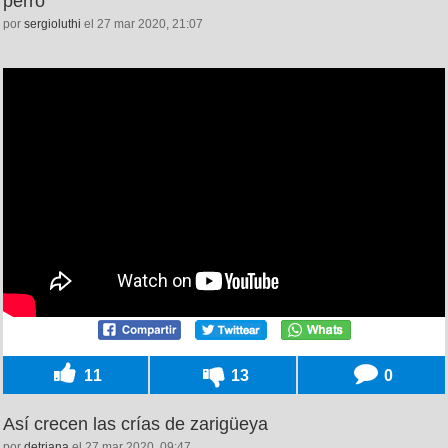
perro
por
sergioluthi
el 27 mar 2020, 21:07
11
13
0
Así crecen las crías de zarigüeya
por
detriana
el 27 mar 2020, 09:47