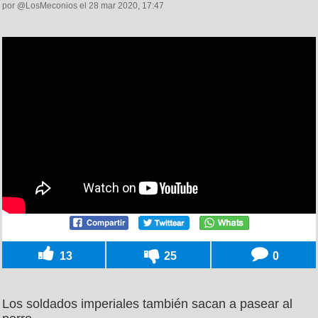
por @LosMeconios el 28 mar 2020, 17:47
13
25
0
Los soldados imperiales también sacan a pasear al