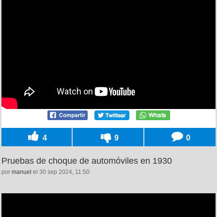
4
9
0
Pruebas de choque de automóviles en 1930
por
manuel
el 30 sep 2024, 11:50