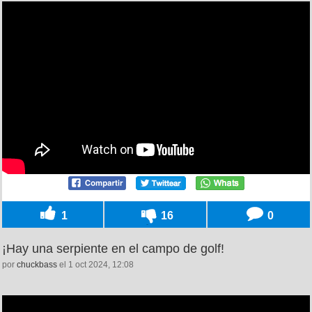
1
16
0
¡Hay una serpiente en el campo de golf!
por
chuckbass
el 1 oct 2024, 12:08