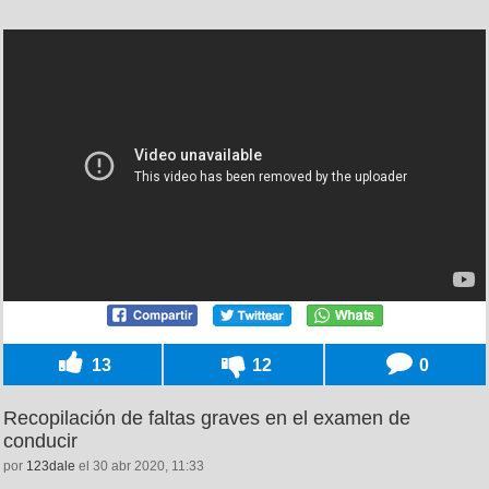
13
12
0
Recopilación de faltas graves en el examen de
conducir
por
123dale
el 30 abr 2020, 11:33