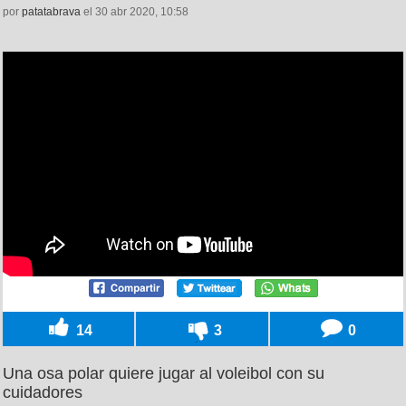
por
patatabrava
el 30 abr 2020, 10:58
14
3
0
Una osa polar quiere jugar al voleibol con su
cuidadores