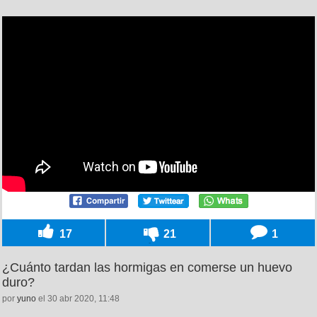
17
21
1
¿Cuánto tardan las hormigas en comerse un huevo
duro?
por
yuno
el 30 abr 2020, 11:48