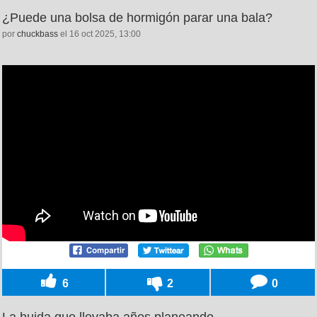
¿Puede una bolsa de hormigón parar una bala?
por
chuckbass
el 16 oct 2025, 13:00
6
2
0
La huida que llevaba años planeando