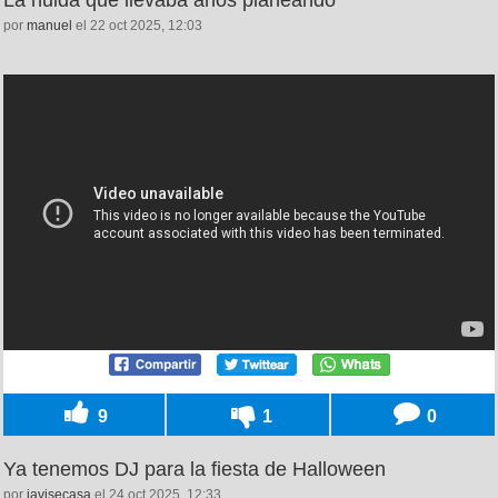
por
manuel
el 22 oct 2025, 12:03
9
1
0
Ya tenemos DJ para la fiesta de Halloween
por
javisecasa
el 24 oct 2025, 12:33