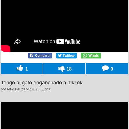
1
18
0
Tengo al gato enganchado a TikTok
por
alexia
el 23 oct 2025, 11:28