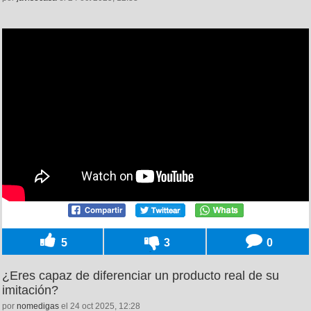
5
3
0
¿Eres capaz de diferenciar un producto real de su
imitación?
por
nomedigas
el 24 oct 2025, 12:28