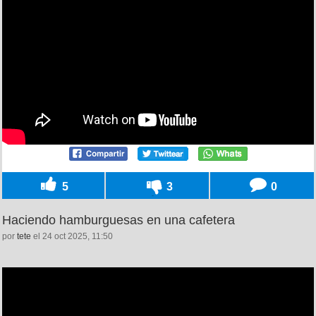
5
3
0
Haciendo hamburguesas en una cafetera
por
tete
el 24 oct 2025, 11:50