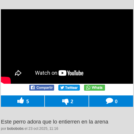
5
2
0
Este perro adora que lo entierren en la arena
por
bobobobs
el 23 oct 2025, 11:16