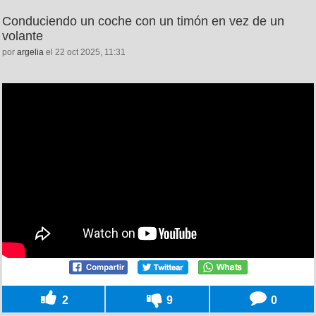
Conduciendo un coche con un timón en vez de un
volante
por
argelia
el 22 oct 2025, 11:31
2
9
0