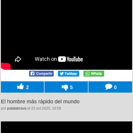
2
5
0
El hombre más rápido del mundo
por
patatabrava
el 23 oct 2025, 10:59