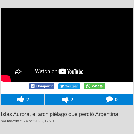
2
2
0
Islas Aurora, el archipiélago que perdió Argentina
por
ladeflix
el 24 oct 2025, 12:29