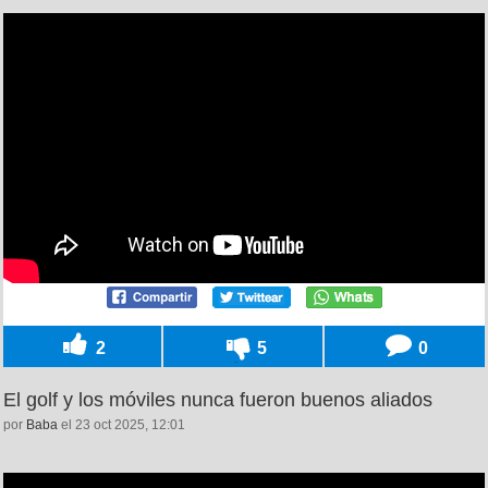
2
5
0
El golf y los móviles nunca fueron buenos aliados
por
Baba
el 23 oct 2025, 12:01