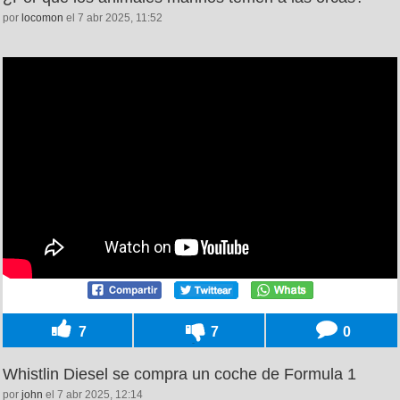
por
locomon
el 7 abr 2025, 11:52
7
7
0
Whistlin Diesel se compra un coche de Formula 1
por
john
el 7 abr 2025, 12:14