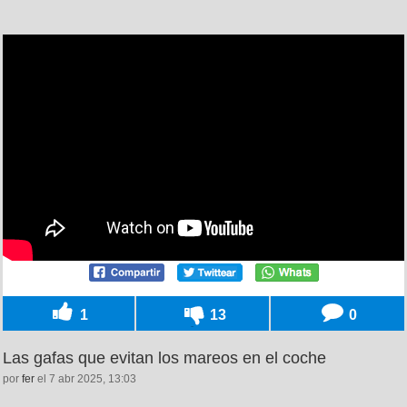
1
13
0
Las gafas que evitan los mareos en el coche
por
fer
el 7 abr 2025, 13:03