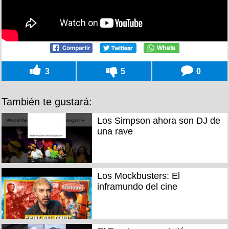
3
5
0
También te gustará:
Los Simpson ahora son DJ de
una rave
Los Mockbusters: El
inframundo del cine