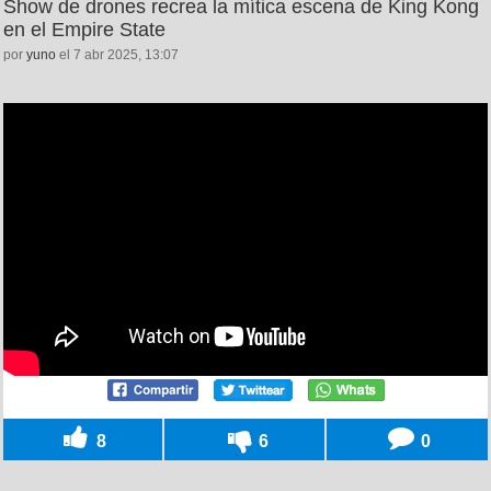
Show de drones recrea la mítica escena de King Kong
en el Empire State
por
yuno
el 7 abr 2025, 13:07
8
6
0