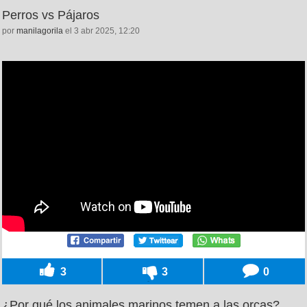
Perros vs Pájaros
por
manilagorila
el 3 abr 2025, 12:20
3
3
0
¿Por qué los animales marinos temen a las orcas?