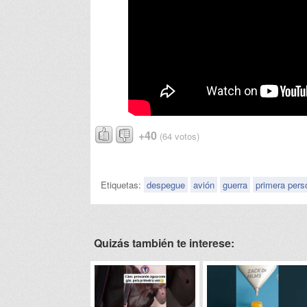
+40
(64 votos)
Etiquetas:
despegue
avión
guerra
primera pers
Quizás también te interese: