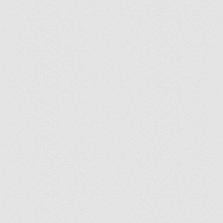
ir
artir
+
lr