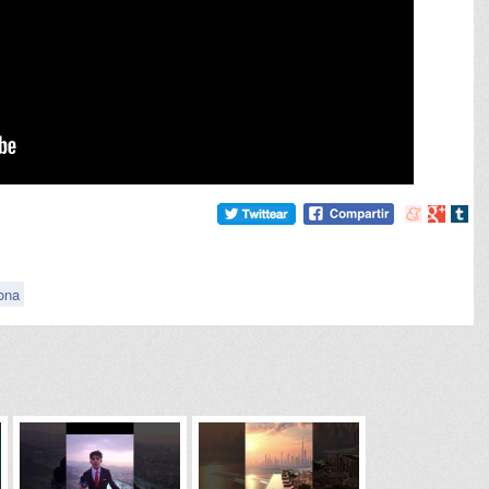
Compartir
Compart
Comp
en
en
en
meneame
Google
tumb
ona