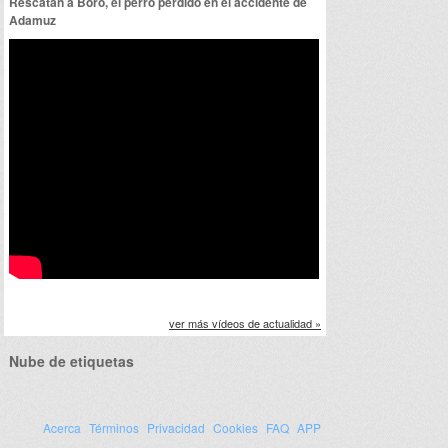
Rescatan a Boro, el perro perdido en el accidente de
Adamuz
ver más vídeos de actualidad »
Nube de etiquetas
Acerca
Términos
Privacidad
Cookies
FAQ
APP