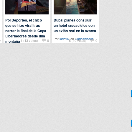
Pol Deportes, el chico
Dubai planea construir
que se hizo viral tras
un hotel rascacielos con
narrar la final de la Copa
un avión real en la azotea
Libertadores desde una
Por
ladeflix
en
Curiosidades
0
-1 (13 votos)
0
-6 (10 votos)
0
montaña
Por
detriana
en
Curiosidades