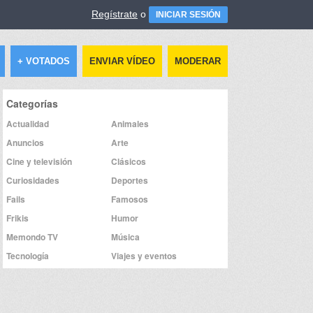
Regístrate
o
INICIAR SESIÓN
+ VOTADOS
ENVIAR VÍDEO
MODERAR
Categorías
Actualidad
Animales
Anuncios
Arte
Cine y televisión
Clásicos
Curiosidades
Deportes
Fails
Famosos
Frikis
Humor
Memondo TV
Música
Tecnología
Viajes y eventos