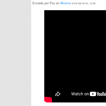
Enviado por Pou en
Música
el 25 feb 2018, 13:06