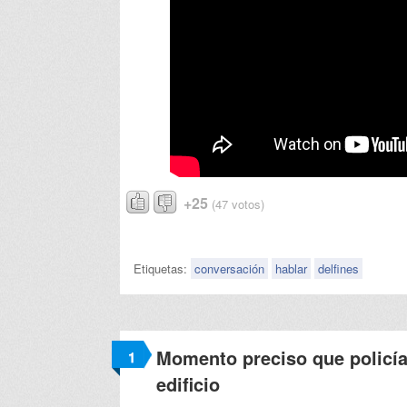
+25
(47 votos)
Etiquetas:
conversación
hablar
delfines
Momento preciso que policía
1
edificio