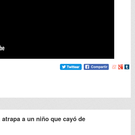
Compartir
Compart
Comp
en
en
en
meneame
Google
tumb
 atrapa a un niño que cayó de