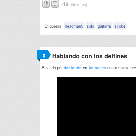
-18
(46 votos)
Etiquetas:
deadmau5
solo
guitarra
strobe
Hablando con los delfines
0
Enviado por
daninudo
en
Animales
el 25 feb 2018, 09: