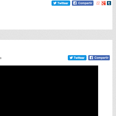
Compartir
Compart
Comp
en
en
en
meneame
Google
tumb
28