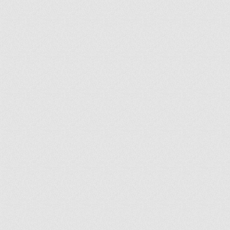
ir
artir
+
lr