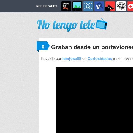
RED DE WEBS
Graban desde un portavione
0
Enviado por
iamjose89
en
Curiosidades
el 24 feb 201