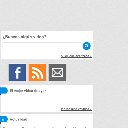
¿Buscas algún vídeo?
búsqueda avanzada »
El mejor vídeo de ayer
ir a los más votados »
Actualidad
0