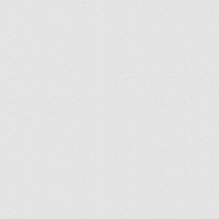
ir
artir
+
lr