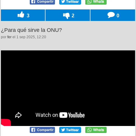
3
2
0
¿Para qué sirve la ONU?
por
fer
el 1 sep 2025, 12:20