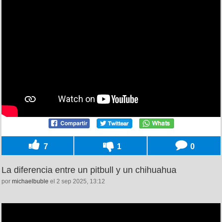
7
1
0
La diferencia entre un pitbull y un chihuahua
por
michaelbuble
el 2 sep 2025, 13:12