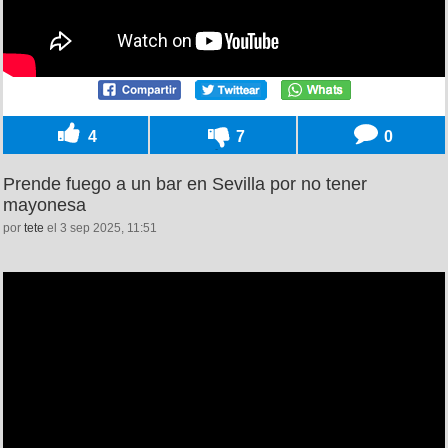
4
7
0
Prende fuego a un bar en Sevilla por no tener
mayonesa
por
tete
el 3 sep 2025, 11:51