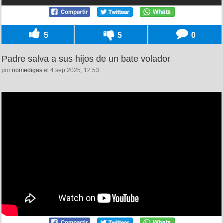
5
5
0
Padre salva a sus hijos de un bate volador
por
nomedigas
el 4 sep 2025, 12:53