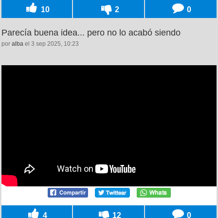
10
2
0
Parecía buena idea... pero no lo acabó siendo
por
alba
el 3 sep 2025, 10:23
4
12
0