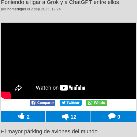
Poniendo a ligar a Grok y a ChatGPT entre ellos
por
nomedigas
el 2 sep 2025, 12:24
2
12
0
El mayor párking de aviones del mundo