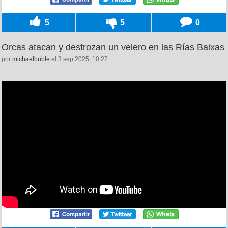
5
5
0
Orcas atacan y destrozan un velero en las Rías Baixas
por
michaelbuble
el 3 sep 2025, 10:27