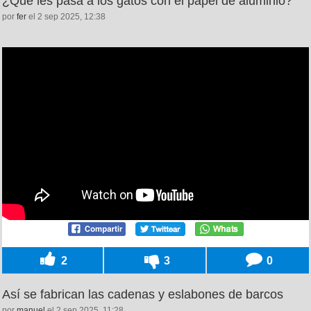
¿Qué les pasa a los gatos con el papel de aluminio?
por
fer
el 2 sep 2025, 12:38
2
3
0
Así se fabrican las cadenas y eslabones de barcos
por
manuel
el 2 sep 2025, 11:28