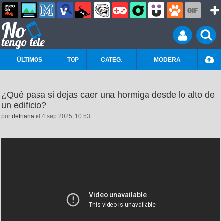
ÚLTIMOS
TOP
CATEG.
MODERA
¿Qué pasa si dejas caer una hormiga desde lo alto de
un edificio?
por
detriana
el 4 sep 2025, 10:53