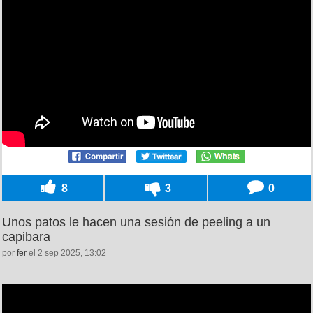
8
3
0
Unos patos le hacen una sesión de peeling a un
capibara
por
fer
el 2 sep 2025, 13:02