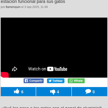
estación funcional para sus gatos
por
flamenquin
el 3 sep 2025, 11:49
6
4
0