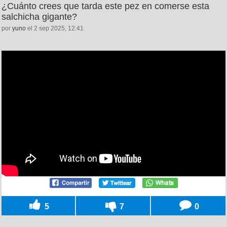
¿Cuánto crees que tarda este pez en comerse esta
salchicha gigante?
por
yuno
el 2 sep 2025, 12:41
5
7
0