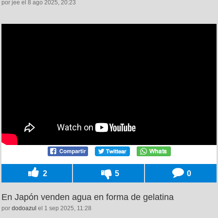
por jee el 8 ago 2025, 20:23
2
5
0
En Japón venden agua en forma de gelatina
por
dodoazul
el 1 sep 2025, 11:28