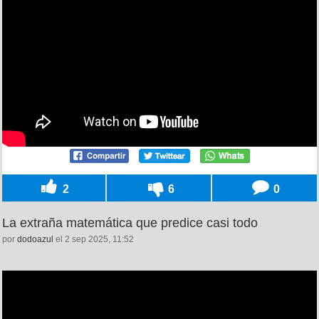
2
6
0
La extraña matemática que predice casi todo
por
dodoazul
el 2 sep 2025, 11:52