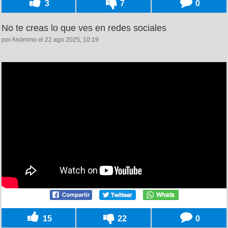
3
7
0
No te creas lo que ves en redes sociales
por Anónimo el 22 ago 2025, 10:19
15
22
0