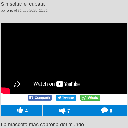
Sin soltar el cubata
por
erre
el 31 ago 2025, 11:51
4
7
0
La mascota más cabrona del mundo