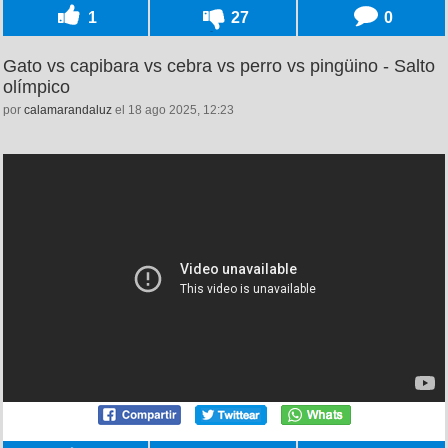
1
27
0
Gato vs capibara vs cebra vs perro vs pingüino - Salto
olímpico
por
calamarandaluz
el 18 ago 2025, 12:23