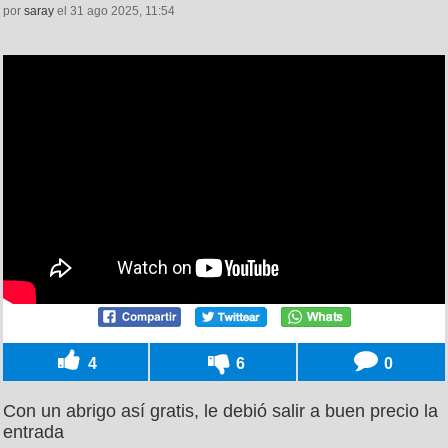
por
saray
el 31 ago 2025, 11:54
4
6
0
Con un abrigo así gratis, le debió salir a buen precio la
entrada