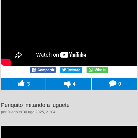
3
4
0
Periquito imitando a juguete
por Juego el 30 ago 2025, 21:04