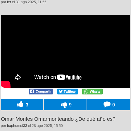
por
fer
el 31 ago 2025, 11:55
3
9
0
Omar Montes Omarmonteando ¿De qué año es?
por
baphomet33
el 28 ago 2025, 15:50