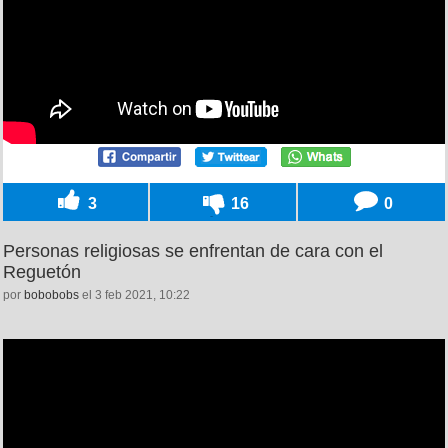
3
16
0
Personas religiosas se enfrentan de cara con el
Reguetón
por
bobobobs
el 3 feb 2021, 10:22