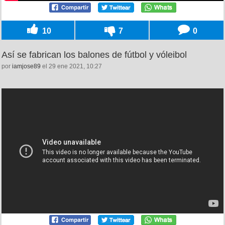
10
7
0
Así se fabrican los balones de fútbol y vóleibol
por
iamjose89
el 29 ene 2021, 10:27