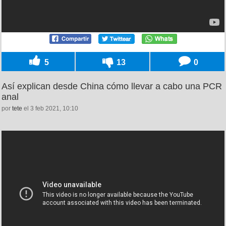
5
13
0
Así explican desde China cómo llevar a cabo una PCR
anal
por
tete
el 3 feb 2021, 10:10