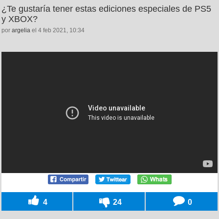
¿Te gustaría tener estas ediciones especiales de PS5
y XBOX?
por
argelia
el 4 feb 2021, 10:34
4
24
0