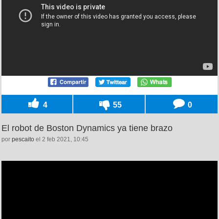
4
55
0
El robot de Boston Dynamics ya tiene brazo
por
pescaito
el 2 feb 2021, 10:45