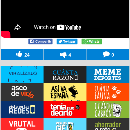
24
4
0