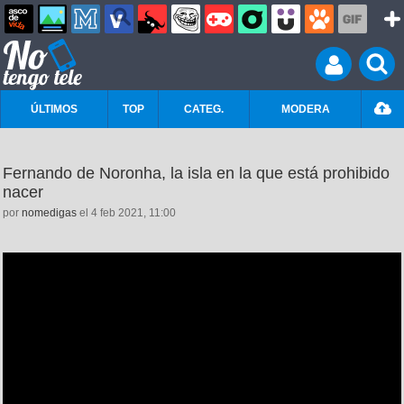
ÚLTIMOS
TOP
CATEG.
MODERA
Fernando de Noronha, la isla en la que está prohibido
nacer
por
nomedigas
el 4 feb 2021, 11:00