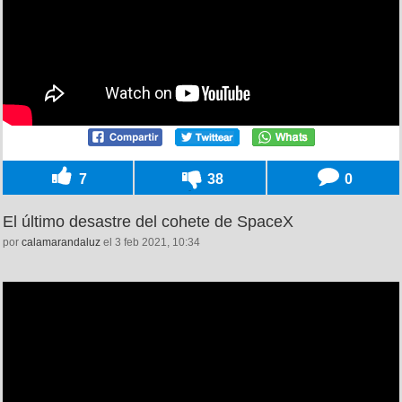
7
38
0
El último desastre del cohete de SpaceX
por
calamarandaluz
el 3 feb 2021, 10:34