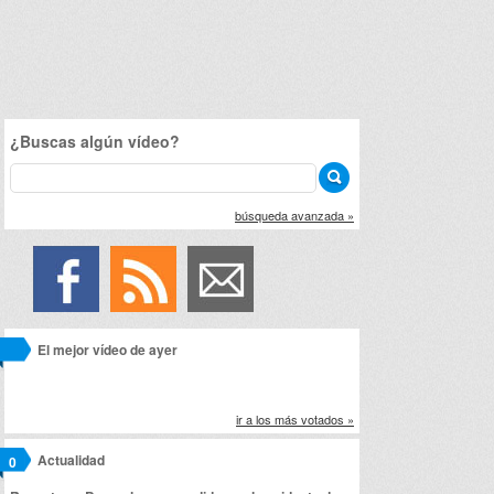
¿Buscas algún vídeo?
búsqueda avanzada »
El mejor vídeo de ayer
ir a los más votados »
Actualidad
0