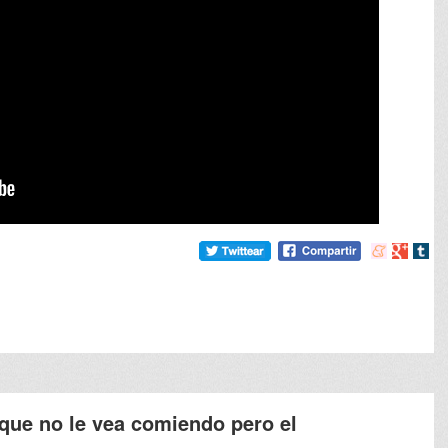
Compartir
Compart
Comp
en
en
en
meneame
Google
tumb
que no le vea comiendo pero el