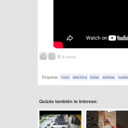
0
(8 votos)
Etiquetas:
moto
eléctrica
bolas
esferas
rueda
Quizás también te interese: