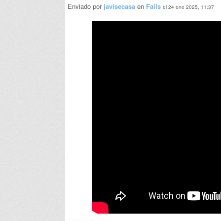
Enviado por
javisecasa
en
Fails
el 24 ene 2025, 11:37