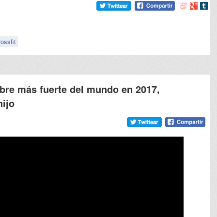
Compartir
Compart
Comp
en
en
en
meneame
Google
tumb
rossfit
mbre más fuerte del mundo en 2017,
hijo