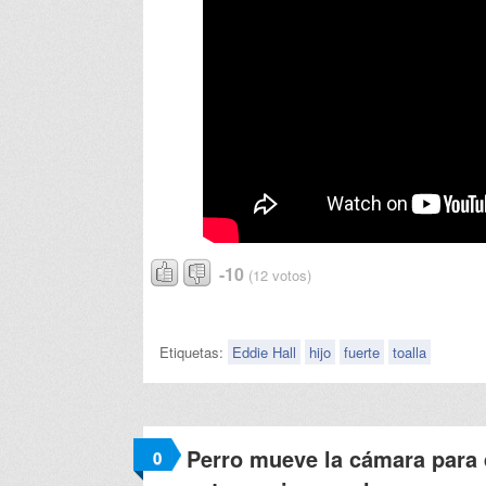
-10
(12 votos)
Etiquetas:
Eddie Hall
hijo
fuerte
toalla
Perro mueve la cámara para 
0