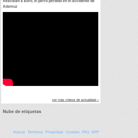
Rescatan a Boro, el perro perdido en el accidente de
Adamuz
ver más vídeos de actualidad »
Nube de etiquetas
Acerca
Términos
Privacidad
Cookies
FAQ
APP