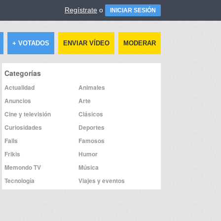
Regístrate
o
INICIAR SESIÓN
+ VOTADOS
ENVIAR VÍDEO
MODERAR
Categorías
Actualidad
Animales
Anuncios
Arte
Cine y televisión
Clásicos
Curiosidades
Deportes
Fails
Famosos
Frikis
Humor
Memondo TV
Música
Tecnología
Viajes y eventos