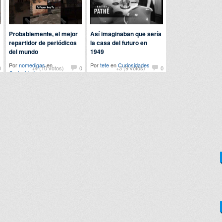
Probablemente, el mejor
Así imaginaban que sería
repartidor de periódicos
la casa del futuro en
del mundo
1949
Por
nomedigas
en
Por
tete
en
Curiosidades
0
+4 (10 votos)
0
+3 (9 votos)
0
Curiosidades