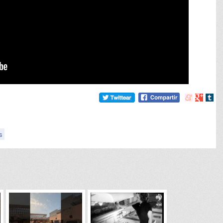
Compartir
Compart
Comp
en
en
en
meneame
Google
tumb
s