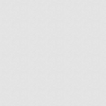
ir
artir
+
lr