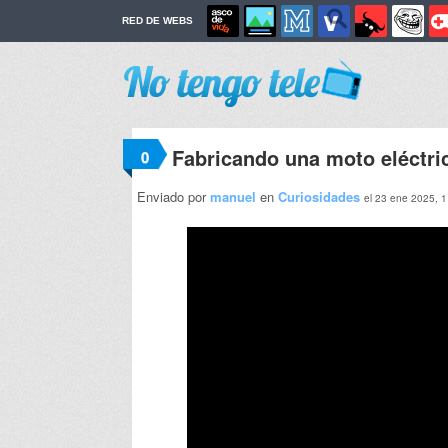
RED DE WEBS
Fabricando una moto eléctri
0
Enviado por
manuel
en
Curiosidades
el 23 ene 2025, 