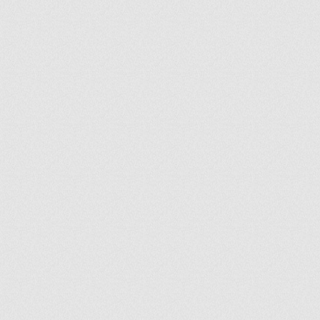
ir
artir
+
lr