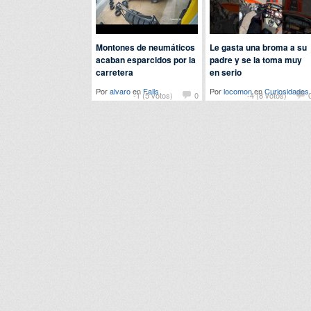
Montones de neumáticos
Le gasta una broma a su
acaban esparcidos por la
padre y se la toma muy
carretera
en serio
Por
alvaro
en
Fails
Por
locomon
en
Curiosidades
-1 (5 votos)
0
-4 (8 votos)