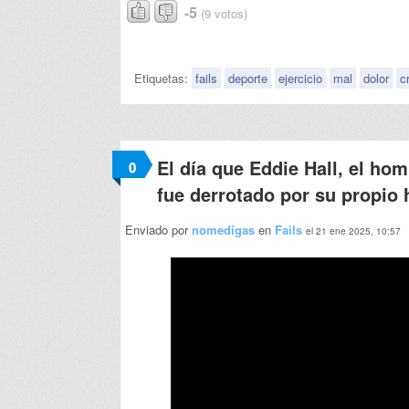
-5
(9 votos)
Etiquetas:
fails
deporte
ejercicio
mal
dolor
c
El día que Eddie Hall, el ho
0
fue derrotado por su propio 
Enviado por
nomedigas
en
Fails
el 21 ene 2025, 10:57