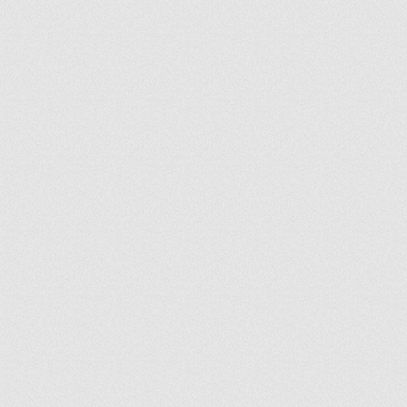
ir
artir
+
lr