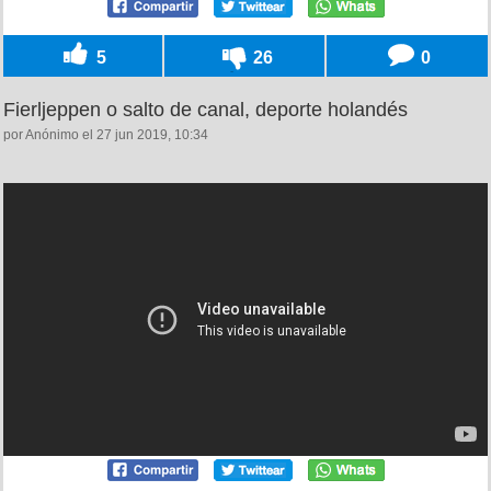
5
26
0
Fierljeppen o salto de canal, deporte holandés
por Anónimo el 27 jun 2019, 10:34