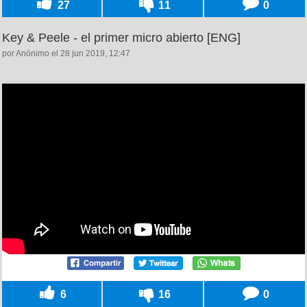
27
11
0
Key & Peele - el primer micro abierto [ENG]
por Anónimo el 28 jun 2019, 12:47
6
16
0