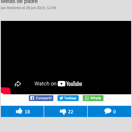
Metas de padre
por Anónimo el 28 jun 2019, 12:09
18
22
0