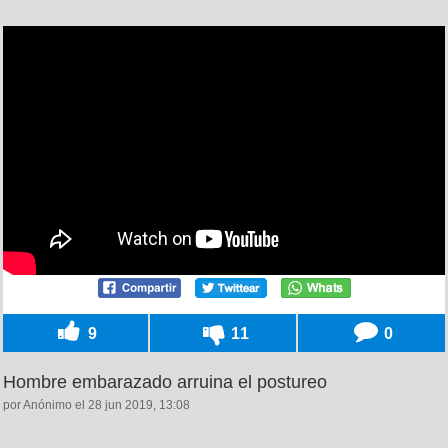
9
11
0
Hombre embarazado arruina el postureo
por Anónimo el 28 jun 2019, 13:08