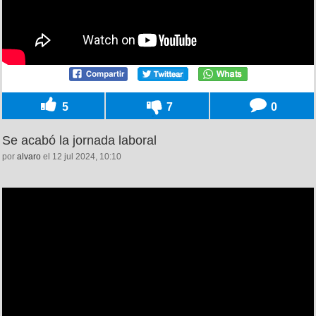
5
7
0
Se acabó la jornada laboral
por
alvaro
el 12 jul 2024, 10:10