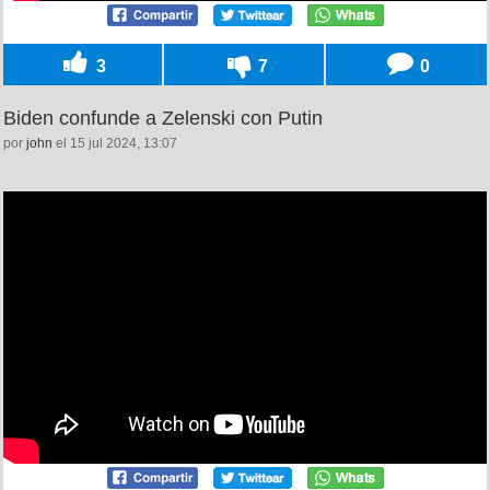
3
7
0
Biden confunde a Zelenski con Putin
por
john
el 15 jul 2024, 13:07