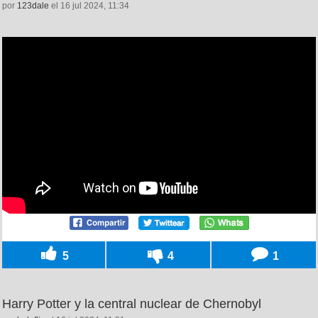
por
123dale
el 16 jul 2024, 11:34
5
4
1
Harry Potter y la central nuclear de Chernobyl