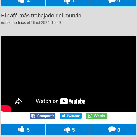
4
7
0
El café más trabajado del mundo
por
nomedigas
el 16 jul 2024, 10:59
5
5
0