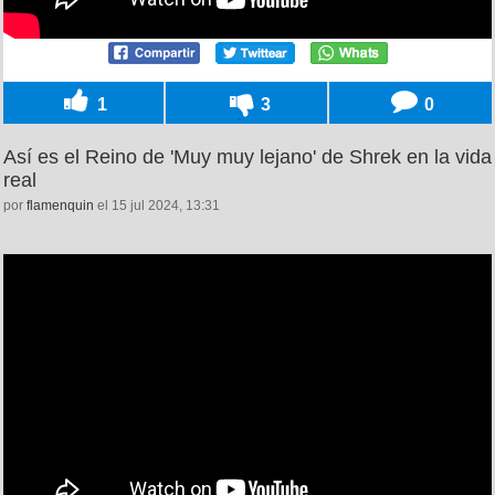
1
3
0
Así es el Reino de 'Muy muy lejano' de Shrek en la vida
real
por
flamenquin
el 15 jul 2024, 13:31