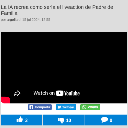
La IA recrea como sería el liveaction de Padre de
Familia
por
argelia
el 15 jul 2024, 12:55
3
10
0