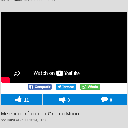
11
3
0
Me encontré con un Gnomo Mono
por
Baba
el 24 jul 2024, 11:56