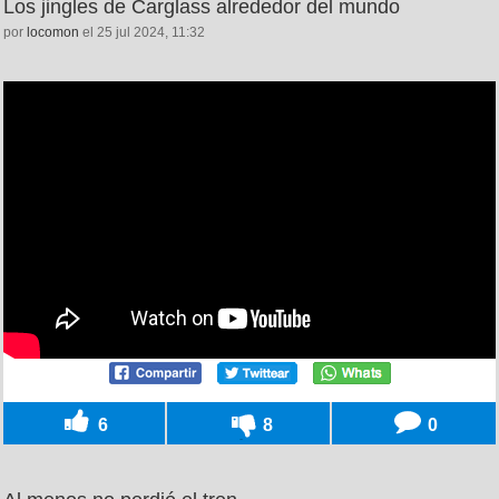
Los jingles de Carglass alrededor del mundo
por
locomon
el 25 jul 2024, 11:32
6
8
0