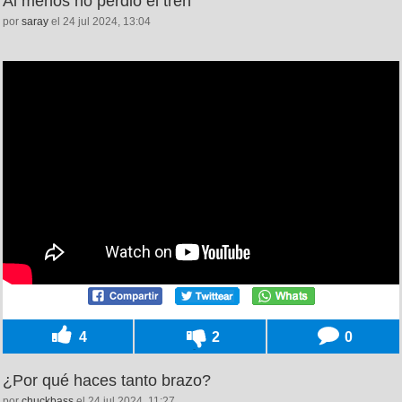
Al menos no perdió el tren
por
saray
el 24 jul 2024, 13:04
4
2
0
¿Por qué haces tanto brazo?
por
chuckbass
el 24 jul 2024, 11:27