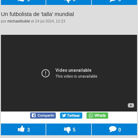
Un futbolista de 'talla' mundial
por
michaelbuble
el 24 jul 2024, 12:23
3
5
0