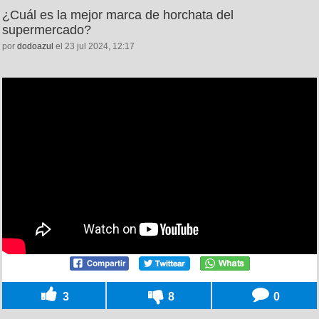
¿Cuál es la mejor marca de horchata del
supermercado?
por
dodoazul
el 23 jul 2024, 12:17
3
8
0