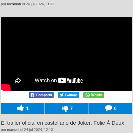
por
locomon
el 24 jul 2024, 11:46
1
7
0
El trailer oficial en castellano de Joker: Folie À Deux
por
manuel
el 24 jul 2024, 12:13