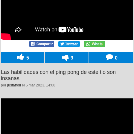
5
9
0
Las habilidades con el ping pong de este tio son
insanas
por
justatroll
el 6 mar 2023, 14:08