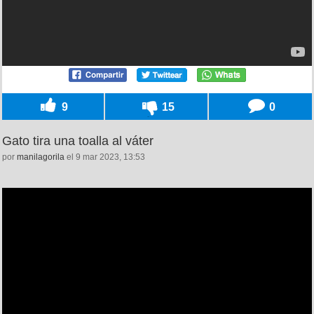
9
15
0
Gato tira una toalla al váter
por
manilagorila
el 9 mar 2023, 13:53