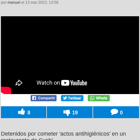
por
manuel
el 13 mar 2023, 13:58
8
19
0
Detenidos por cometer 'actos antihigiénicos' en un