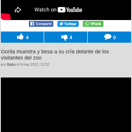
4
4
0
Gorila muestra y besa a su cría delante de los
visitantes del zoo
por
Baba
el 9 mar 2023, 13:52