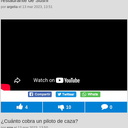
restaurante de Sushi
por
argelia
el 13 mar 2023, 13:51
4
10
0
¿Cuánto cobra un piloto de caza?
por
erre
el 13 mar 2023, 13:50