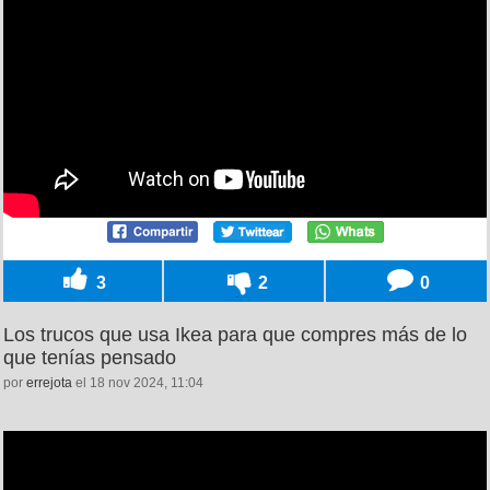
3
2
0
Los trucos que usa Ikea para que compres más de lo
que tenías pensado
por
errejota
el 18 nov 2024, 11:04