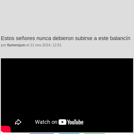
Estos señores nunca debieron subirse a este balancín
por
flamenquin
el 21 nov 2024, 12:01