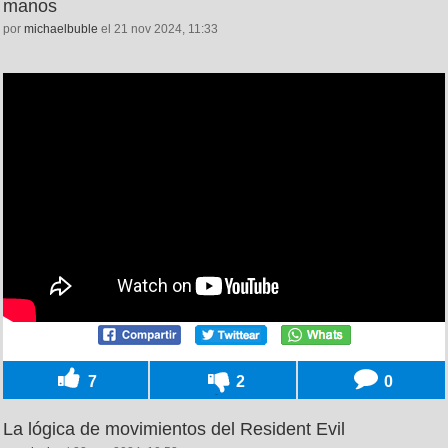
manos
por
michaelbuble
el 21 nov 2024, 11:33
7
2
0
La lógica de movimientos del Resident Evil