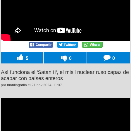
5
0
0
Así funciona el 'Satan II', el misil nuclear ruso capaz de
acabar con países enteros
por
manilagorila
el 21 nov 2024, 11:07