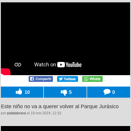
10
5
0
Este niño no va a querer volver al Parque Jurásico
por
patatabrava
el 19 nov 2024, 12:32