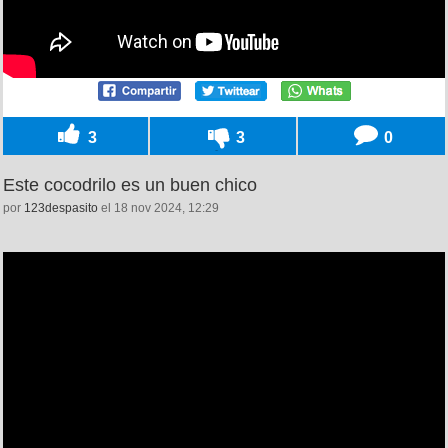
3
3
0
Este cocodrilo es un buen chico
por
123despasito
el 18 nov 2024, 12:29