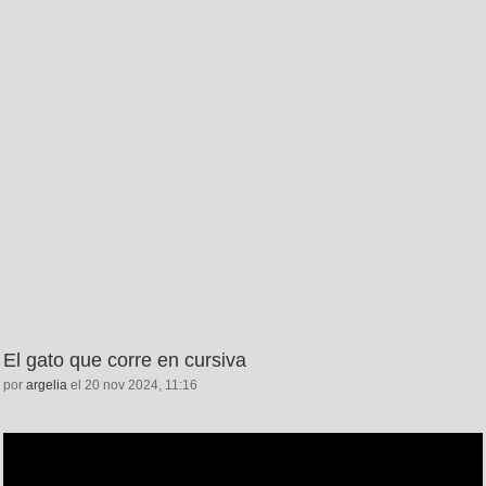
El gato que corre en cursiva
por
argelia
el 20 nov 2024, 11:16