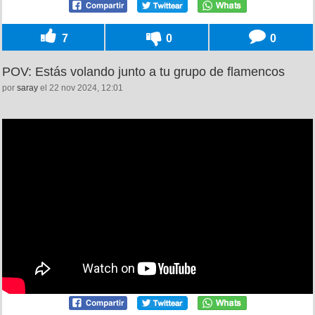
7
0
0
POV: Estás volando junto a tu grupo de flamencos
por
saray
el 22 nov 2024, 12:01