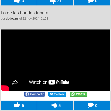
3
21
0
Lo de las bandas tributo
por
dodoazul
el 22 nov 2024, 11:53
5
5
0