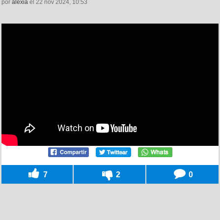
por
alexia
el 22 nov 2024, 10:53
7
2
0