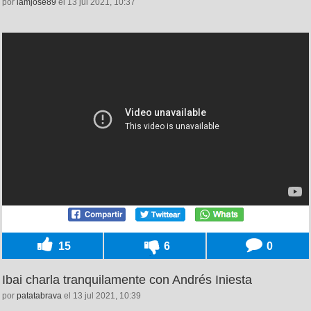
por
iamjose89
el 13 jul 2021, 10:37
15
6
0
Ibai charla tranquilamente con Andrés Iniesta
por
patatabrava
el 13 jul 2021, 10:39