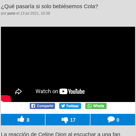
¿Qué pasaría si solo bebiésemos Cola?
por
yuno
el 13 jul 2021, 10:38
8
17
0
La reacción de Celine Dion al escuchar a una fan