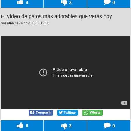
4
3
0
El vídeo de gatos más adorables que verás hoy
por
alba
el 24 nov 2025, 12:50
6
2
0