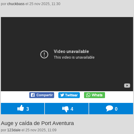
por
chuckbass
el 25 nov 2025, 11:30
3
4
0
Auge y caída de Port Aventura
por
123dale
el 25 nov 2025, 11:09