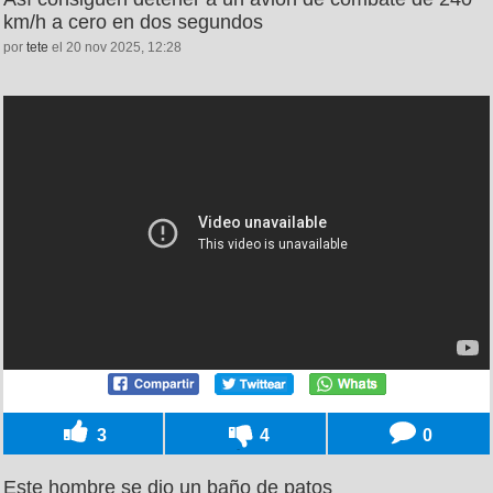
km/h a cero en dos segundos
por
tete
el 20 nov 2025, 12:28
3
4
0
Este hombre se dio un baño de patos