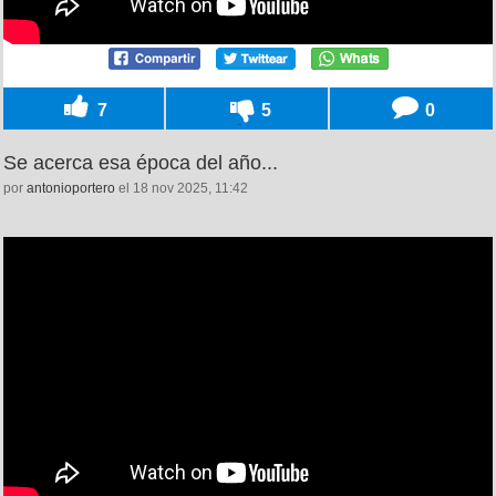
7
5
0
Se acerca esa época del año...
por
antonioportero
el 18 nov 2025, 11:42