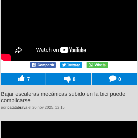
7
8
0
Bajar escaleras mecánicas subido en la bici puede
complicarse
por
patatabrava
el 20 nov 2025, 12:15