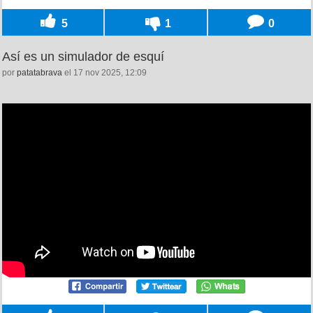
5
1
0
Así es un simulador de esquí
por
patatabrava
el 17 nov 2025, 12:09