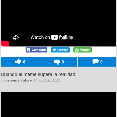
6
8
0
Cuando el meme supera la realidad
por
calamarandaluz
el 17 nov 2025, 11:35