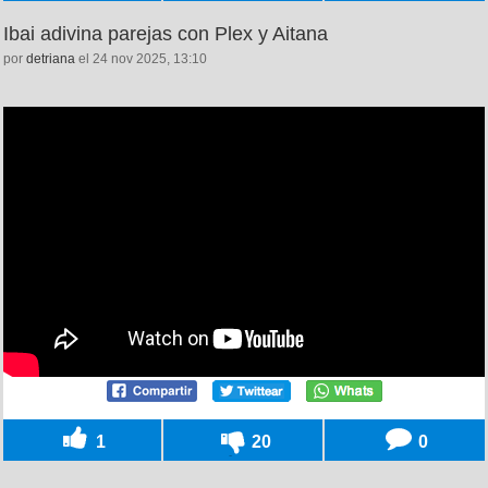
Ibai adivina parejas con Plex y Aitana
por
detriana
el 24 nov 2025, 13:10
1
20
0