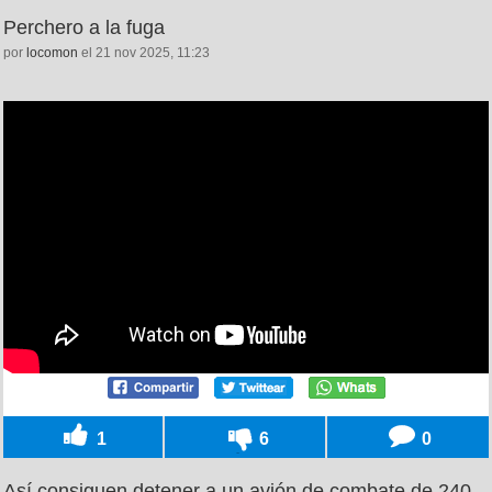
Perchero a la fuga
por
locomon
el 21 nov 2025, 11:23
1
6
0
Así consiguen detener a un avión de combate de 240