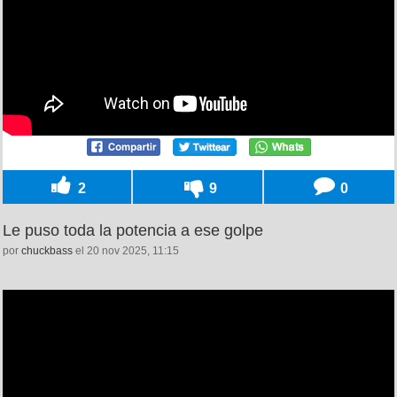
2
9
0
Le puso toda la potencia a ese golpe
por
chuckbass
el 20 nov 2025, 11:15