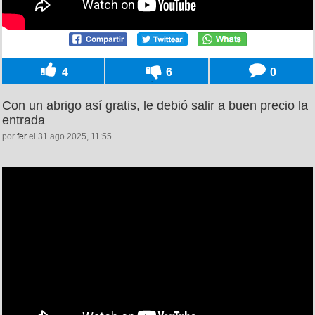
4
6
0
Con un abrigo así gratis, le debió salir a buen precio la
entrada
por
fer
el 31 ago 2025, 11:55