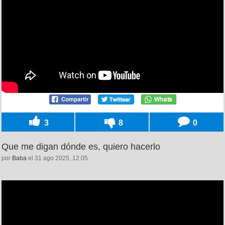
3
8
0
Que me digan dónde es, quiero hacerlo
por
Baba
el 31 ago 2025, 12:05