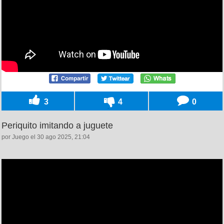
3
4
0
Periquito imitando a juguete
por Juego el 30 ago 2025, 21:04