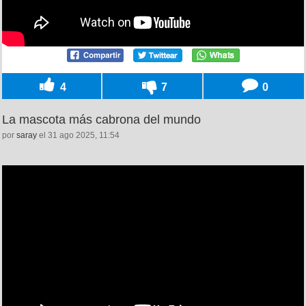
4
7
0
La mascota más cabrona del mundo
por
saray
el 31 ago 2025, 11:54