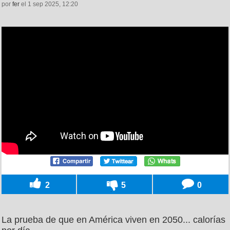
por
fer
el 1 sep 2025, 12:20
2
5
0
La prueba de que en América viven en 2050... calorías