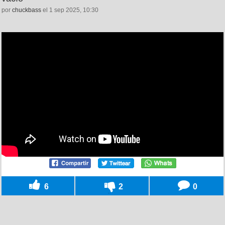
por
chuckbass
el 1 sep 2025, 10:30
6
2
0