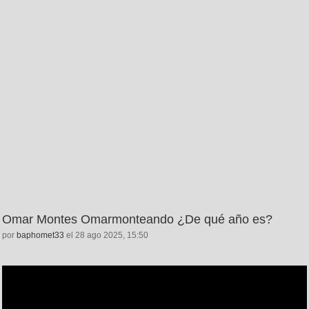
Omar Montes Omarmonteando ¿De qué año es?
por
baphomet33
el 28 ago 2025, 15:50