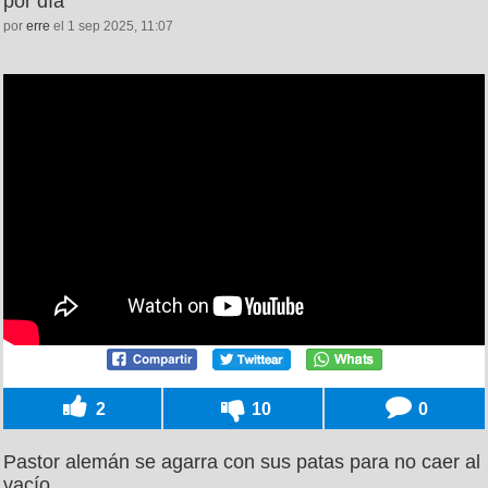
por día
por
erre
el 1 sep 2025, 11:07
2
10
0
Pastor alemán se agarra con sus patas para no caer al
vacío