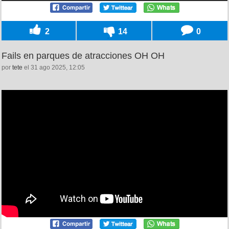
2
14
0
Fails en parques de atracciones OH OH
por
tete
el 31 ago 2025, 12:05