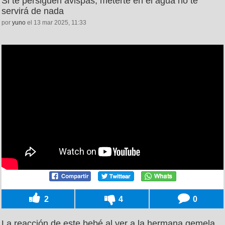
Si te persiguen avispas, meterte en el agua no te
servirá de nada
por
yuno
el 13 mar 2025, 11:33
2
4
0
La reacción de este bebé al ver a la hermana gemela