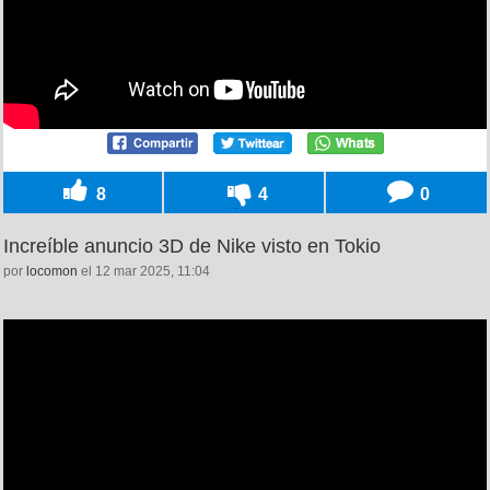
8
4
0
Increíble anuncio 3D de Nike visto en Tokio
por
locomon
el 12 mar 2025, 11:04