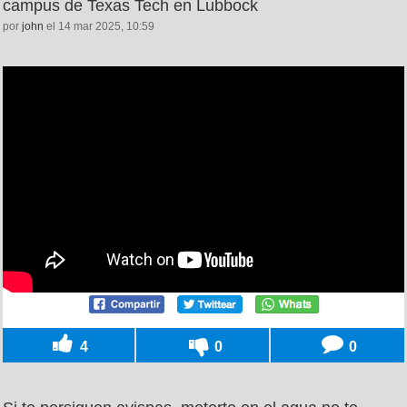
campus de Texas Tech en Lubbock
por
john
el 14 mar 2025, 10:59
4
0
0