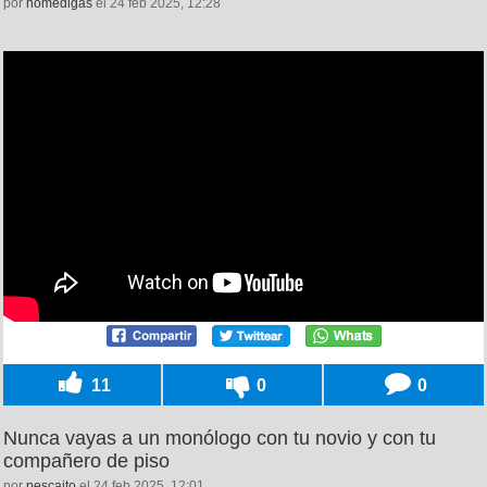
por
nomedigas
el 24 feb 2025, 12:28
11
0
0
Nunca vayas a un monólogo con tu novio y con tu
compañero de piso
por
pescaito
el 24 feb 2025, 12:01