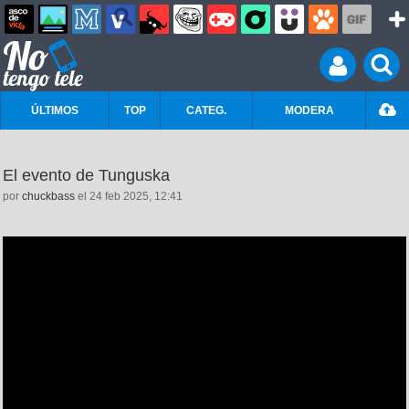
ÚLTIMOS
TOP
CATEG.
MODERA
El evento de Tunguska
por
chuckbass
el 24 feb 2025, 12:41