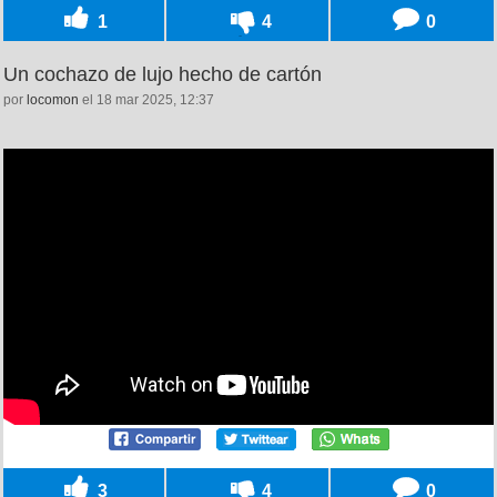
1
4
0
Un cochazo de lujo hecho de cartón
por
locomon
el 18 mar 2025, 12:37
3
4
0