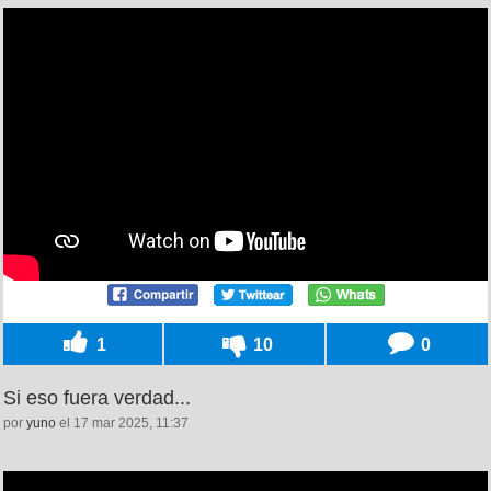
1
10
0
Si eso fuera verdad...
por
yuno
el 17 mar 2025, 11:37