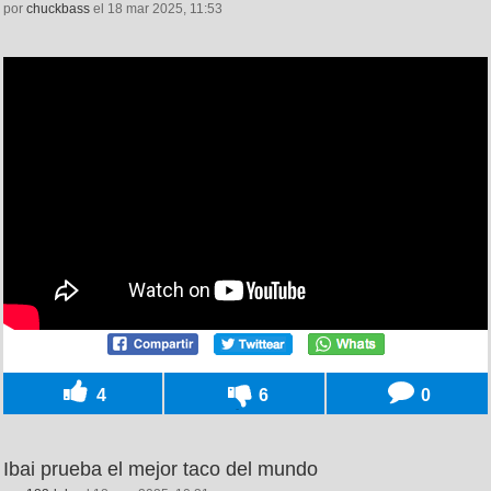
por
chuckbass
el 18 mar 2025, 11:53
4
6
0
Ibai prueba el mejor taco del mundo