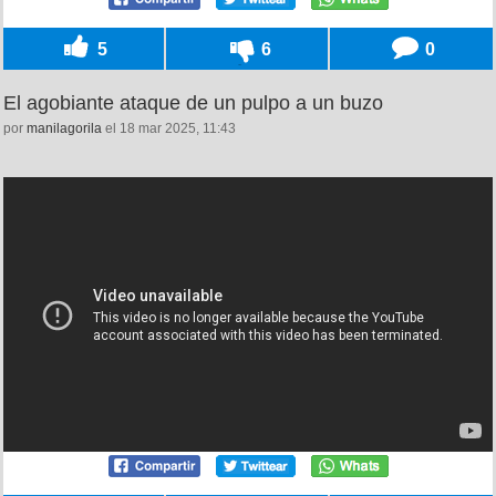
5
6
0
El agobiante ataque de un pulpo a un buzo
por
manilagorila
el 18 mar 2025, 11:43