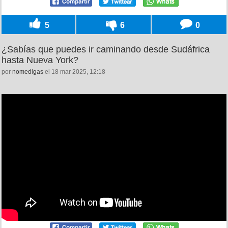
5
6
0
¿Sabías que puedes ir caminando desde Sudáfrica
hasta Nueva York?
por
nomedigas
el 18 mar 2025, 12:18