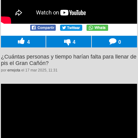
4
4
0
¿Cuántas personas y tiempo harían falta para llenar de
pis el Gran Cañón?
por
errejota
el 17 mar 2025, 11:31