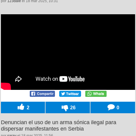
por
123dale
el 18 mar 2025, 10:31
2
26
0
Denuncian el uso de un arma sónica ilegal para
dispersar manifestantes en Serbia
por
saray
el 18 mar 2025, 11:56