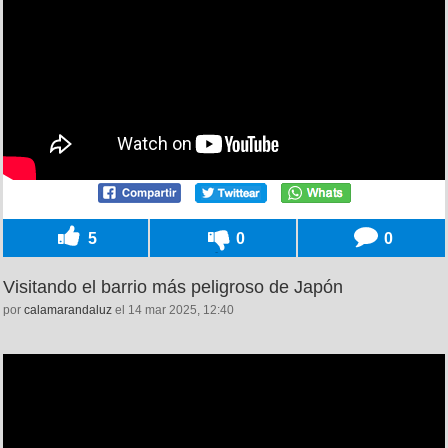
5
0
0
Visitando el barrio más peligroso de Japón
por
calamarandaluz
el 14 mar 2025, 12:40