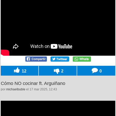
12
2
0
Cómo NO cocinar ft. Arguiñano
por
michaelbuble
el 17 mar 2025, 12:43