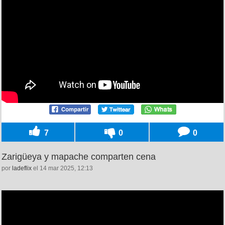
7
0
0
Zarigüeya y mapache comparten cena
por
ladeflix
el 14 mar 2025, 12:13