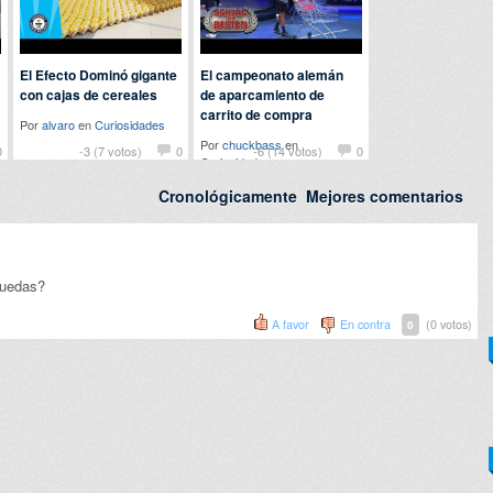
El Efecto Dominó gigante
El campeonato alemán
con cajas de cereales
de aparcamiento de
carrito de compra
Por
alvaro
en
Curiosidades
Por
chuckbass
en
0
-3 (7 votos)
0
-6 (14 votos)
0
Curiosidades
Cronológicamente
Mejores comentarios
ruedas?
A favor
En contra
(0 votos)
0