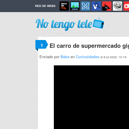
RED DE WEBS
El carro de supermercado gi
1
Enviado por
Baba
en
Curiosidades
el 8 jul 2022, 10:19