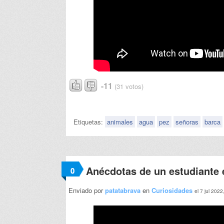
-11
(31 votos)
Etiquetas:
animales
agua
pez
señoras
barca
Anécdotas de un estudiante 
0
Enviado por
patatabrava
en
Curiosidades
el 7 jul 2022