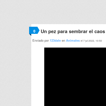
Un pez para sembrar el caos
0
Enviado por
123dale
en
Animales
el 7 jul 2022, 10:50