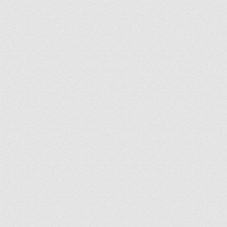
ir
artir
+
lr