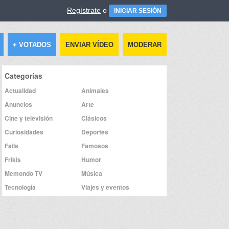
Regístrate
o
INICIAR SESIÓN
+ VOTADOS
ENVIAR VÍDEO
MODERAR
Categorías
Actualidad
Animales
Anuncios
Arte
Cine y televisión
Clásicos
Curiosidades
Deportes
Fails
Famosos
Frikis
Humor
Memondo TV
Música
Tecnología
Viajes y eventos