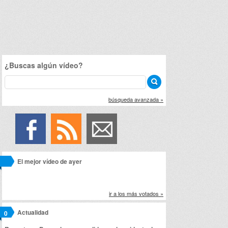
¿Buscas algún vídeo?
búsqueda avanzada »
El mejor vídeo de ayer
ir a los más votados »
Actualidad
0