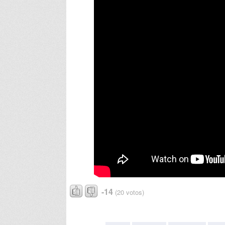
-14
(20 votos)