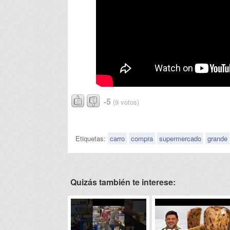
-5
(9 votos)
Etiquetas:
carro
compra
supermercado
grande
Quizás también te interese: