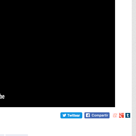
Compartir
Compart
Comp
en
en
en
meneame
Google
tumb