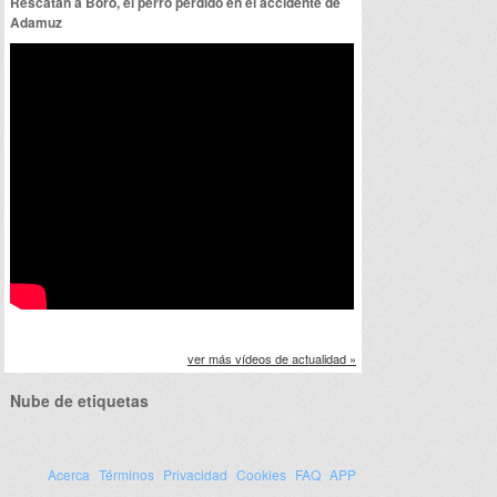
Rescatan a Boro, el perro perdido en el accidente de
Adamuz
ver más vídeos de actualidad »
Nube de etiquetas
Acerca
Términos
Privacidad
Cookies
FAQ
APP