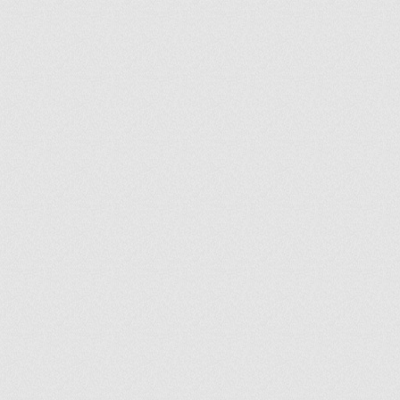
ir
artir
+
lr