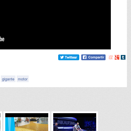
Compartir
Compart
Comp
en
en
en
meneame
Google
tumb
gigante
motor