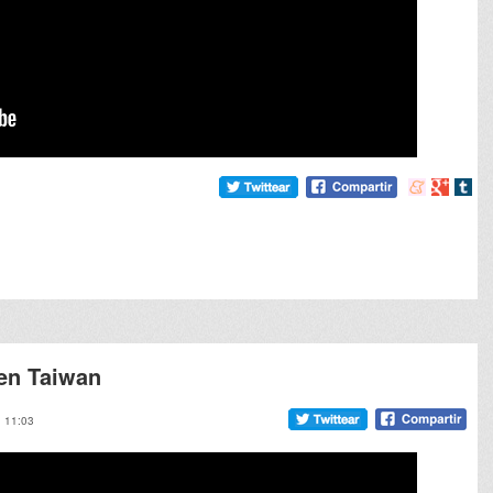
Compartir
Compart
Comp
en
en
en
meneame
Google
tumb
en Taiwan
, 11:03