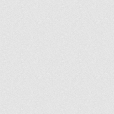
ir
artir
+
lr