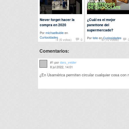
Never forget hacer la
¿Cuál es el mejor
compra en 2020
panettone del
supermercado?
Por
michaelbuble
en
Curiosidades
Por
tete
en
Curiosidades
-4 (6 votos)
0
-6 (10 votos)
Comentarios:
#1 por
dars_veider
8 jul 2022, 14:01
¿En Usamérica permiten circular cualquier cosa con 