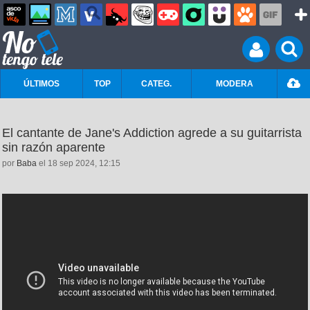
ÚLTIMOS
TOP
CATEG.
MODERA
El cantante de Jane's Addiction agrede a su guitarrista
sin razón aparente
por
Baba
el 18 sep 2024, 12:15