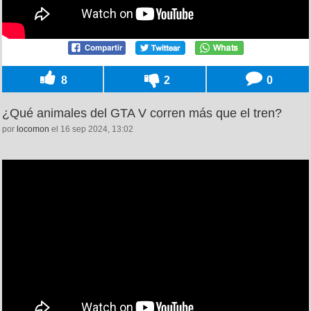
8
2
0
¿Qué animales del GTA V corren más que el tren?
por
locomon
el 16 sep 2024, 13:02