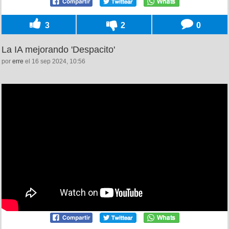
3
2
0
La IA mejorando 'Despacito'
por
erre
el 16 sep 2024, 10:56