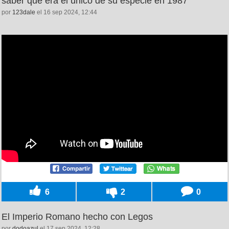
saber que era el único de su especie en 1987
por
123dale
el 16 sep 2024, 12:44
6
2
0
El Imperio Romano hecho con Legos
por
dodoazul
el 17 sep 2024, 12:28