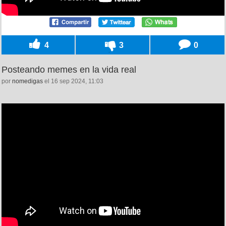
4
3
0
Posteando memes en la vida real
por
nomedigas
el 16 sep 2024, 11:03