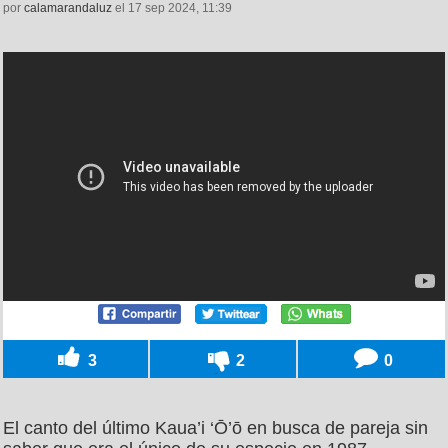
por
calamarandaluz
el 17 sep 2024, 11:39
3
2
0
El canto del último Kaua’i ‘Ō’ō en busca de pareja sin