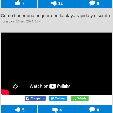
7
11
0
Cómo hacer una hoguera en la playa rápida y discreta
por
alba
el 16 sep 2024, 10:44
5
4
0