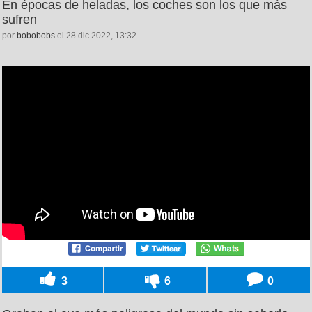
En épocas de heladas, los coches son los que más
sufren
por
bobobobs
el 28 dic 2022, 13:32
3
6
0