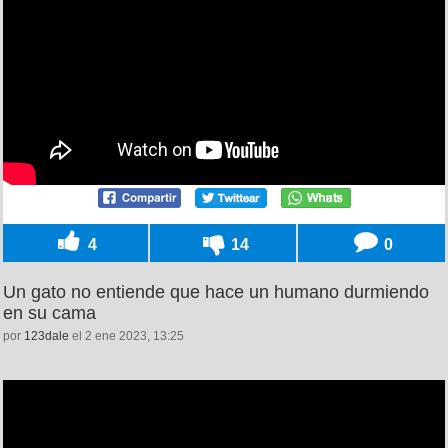
4
14
0
Un gato no entiende que hace un humano durmiendo
en su cama
por
123dale
el 2 ene 2023, 13:25