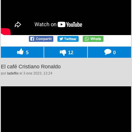
5
12
0
El café Cristiano Ronaldo
por
ladeflix
el 3 ene 2023, 13:24