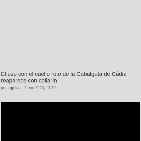
El oso con el cuello roto de la Cabalgata de Cádiz
reaparece con collarín
por
argelia
el 3 ene 2023, 13:30