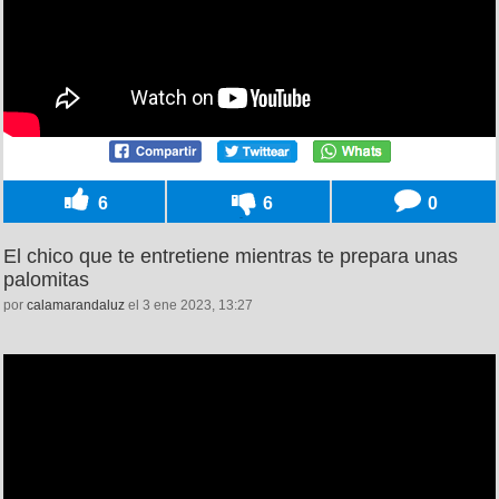
6
6
0
El chico que te entretiene mientras te prepara unas
palomitas
por
calamarandaluz
el 3 ene 2023, 13:27