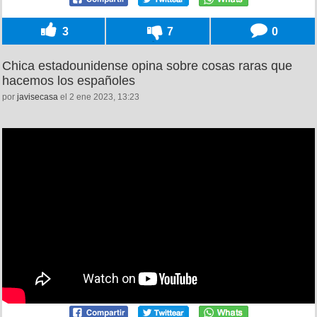
3
7
0
Chica estadounidense opina sobre cosas raras que
hacemos los españoles
por
javisecasa
el 2 ene 2023, 13:23