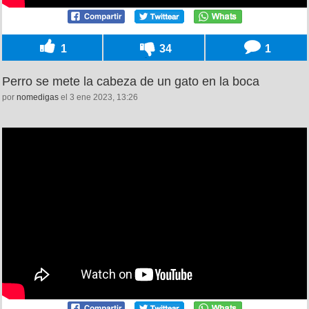
1
34
1
Perro se mete la cabeza de un gato en la boca
por
nomedigas
el 3 ene 2023, 13:26