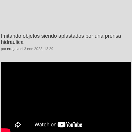
Imitando objetos siendo aplastados por una prensa
hidráulica
por
errejota
el 3 ene 2023, 13:29