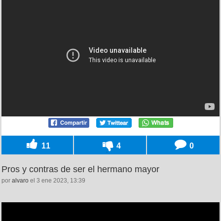
11
4
0
Pros y contras de ser el hermano mayor
por
alvaro
el 3 ene 2023, 13:39