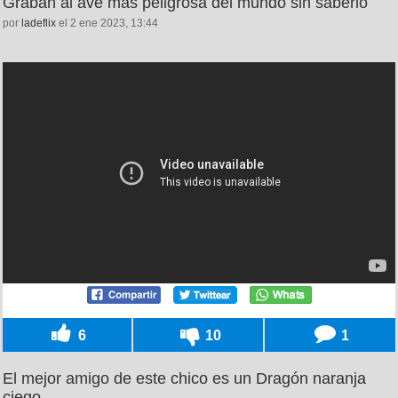
Graban al ave más peligrosa del mundo sin saberlo
por
ladeflix
el 2 ene 2023, 13:44
6
10
1
El mejor amigo de este chico es un Dragón naranja
ciego