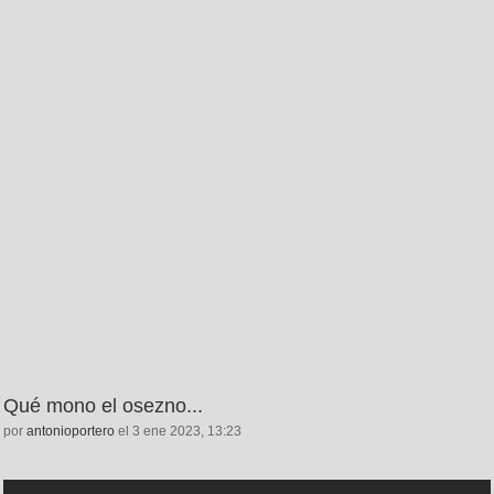
Qué mono el osezno...
por
antonioportero
el 3 ene 2023, 13:23