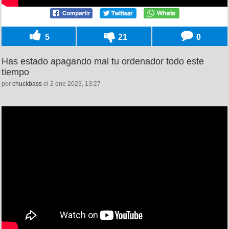
5
21
0
Has estado apagando mal tu ordenador todo este
tiempo
por
chuckbass
el 2 ene 2023, 13:27