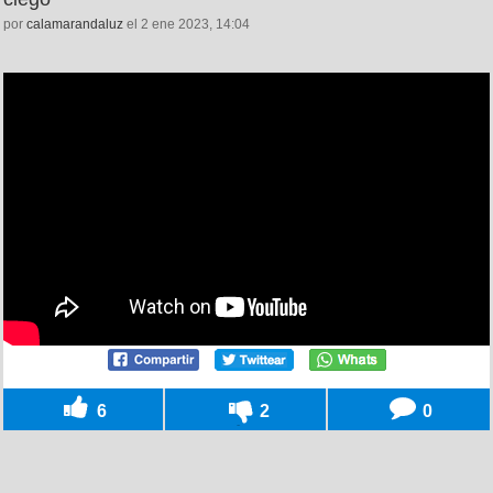
por
calamarandaluz
el 2 ene 2023, 14:04
6
2
0