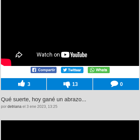
3
13
0
Qué suerte, hoy gané un abrazo...
por
detriana
el 3 ene 2023, 13:25