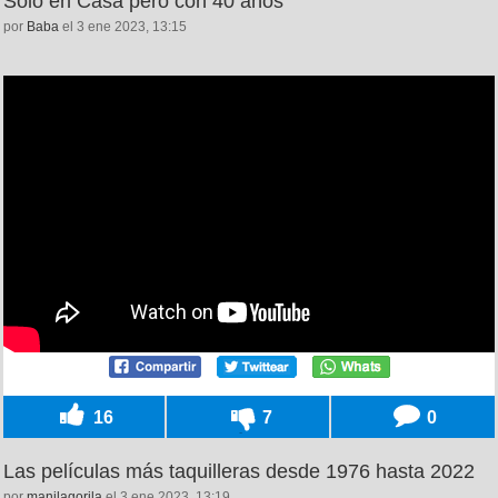
Solo en Casa pero con 40 años
por
Baba
el 3 ene 2023, 13:15
16
7
0
Las películas más taquilleras desde 1976 hasta 2022
por
manilagorila
el 3 ene 2023, 13:19