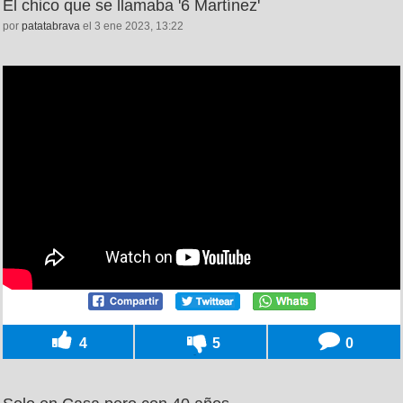
El chico que se llamaba '6 Martínez'
por
patatabrava
el 3 ene 2023, 13:22
4
5
0