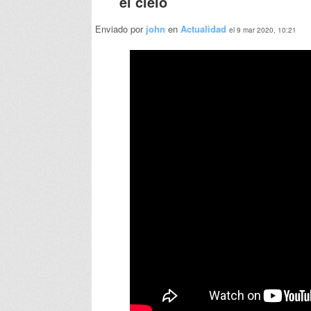
el cielo
Enviado por
john
en
Actualidad
el 9 mar 2020, 10:21