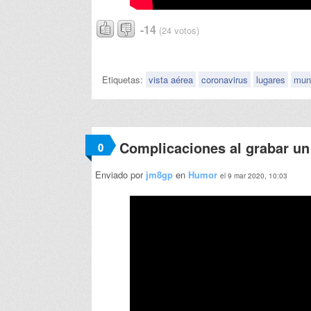
-14
(24 votos)
Etiquetas:
vista aérea
coronavirus
lugares
mun
Complicaciones al grabar u
0
Enviado por
jm8gp
en
Humor
el 9 mar 2020, 10:03