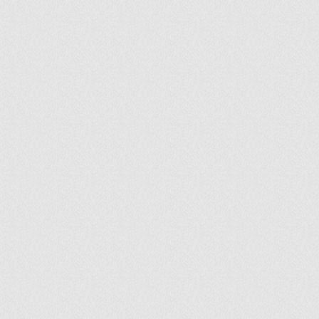
ir
artir
+
lr