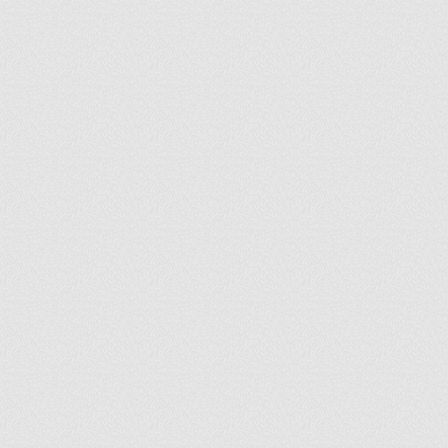
ir
artir
+
lr