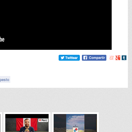
Compartir
Compart
Comp
en
en
en
meneame
Google
tumb
pesto