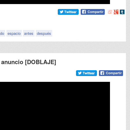
Compartir
Compart
Comp
en
en
en
meneame
Google
tumb
do
espacio
antes
después
n anuncio [DOBLAJE]