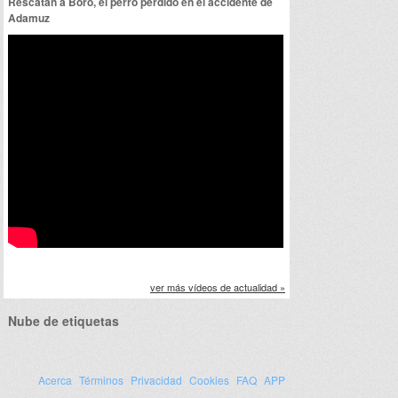
Rescatan a Boro, el perro perdido en el accidente de
Adamuz
ver más vídeos de actualidad »
Nube de etiquetas
Acerca
Términos
Privacidad
Cookies
FAQ
APP