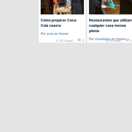
Cómo preparar Coca-
Restaurantes que utilizan
Cola casera
cualquier cosa menos
platos
Por
yuno
en
Humor
Por
chuckbass
en
Humor
-4 (12 votos)
0
-5 (9 votos)