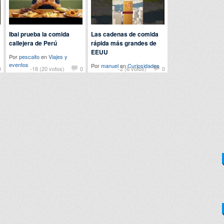
Ibai prueba la comida
Las cadenas de comida
callejera de Perú
rápida más grandes de
EEUU
Por
pescaito
en
Viajes y
eventos
Por
manuel
en
Curiosidades
0
-18 (20 votos)
0
-2 (6 votos)
0