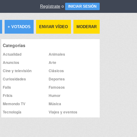
Regístrate
o
INICIAR SESIÓN
+ VOTADOS
ENVIAR VÍDEO
MODERAR
Categorías
Actualidad
Animales
Anuncios
Arte
Cine y televisión
Clásicos
Curiosidades
Deportes
Fails
Famosos
Frikis
Humor
Memondo TV
Música
Tecnología
Viajes y eventos