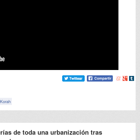
Compartir
Compart
Comp
en
en
en
meneame
Google
tumb
Korah
erías de toda una urbanización tras