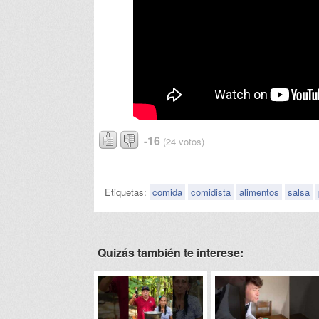
-16
(24 votos)
Etiquetas:
comida
comidista
alimentos
salsa
Quizás también te interese: