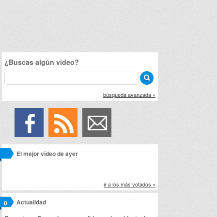
¿Buscas algún vídeo?
búsqueda avanzada »
El mejor vídeo de ayer
ir a los más votados »
Actualidad
0