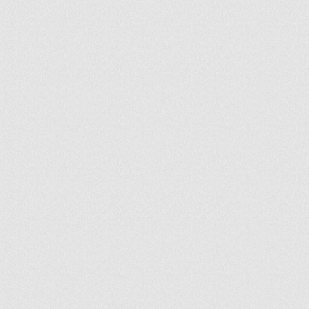
ir
artir
+
lr