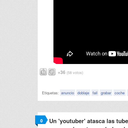
+36
(58 votos)
Etiquetas:
anuncio
doblaje
fail
grabar
coche
Un 'youtuber' atasca las tub
0