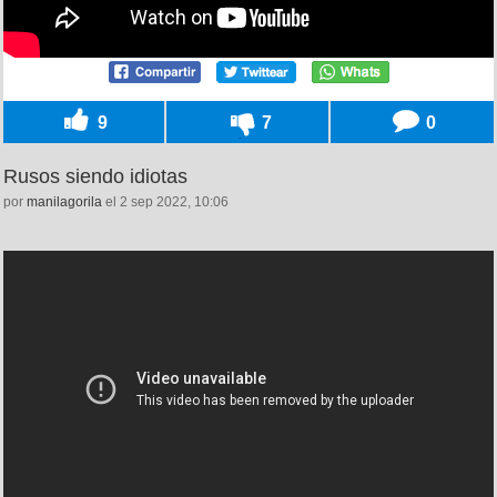
9
7
0
Rusos siendo idiotas
por
manilagorila
el 2 sep 2022, 10:06