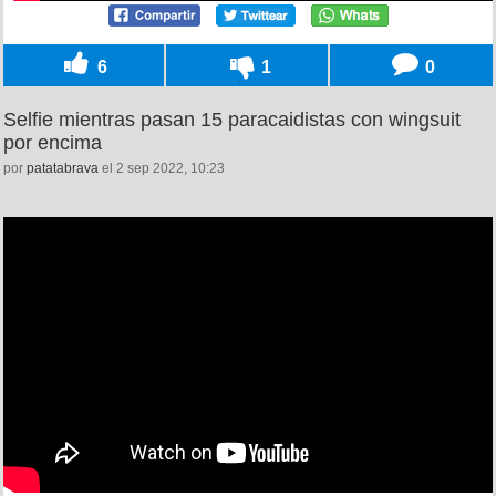
6
1
0
Selfie mientras pasan 15 paracaidistas con wingsuit
por encima
por
patatabrava
el 2 sep 2022, 10:23