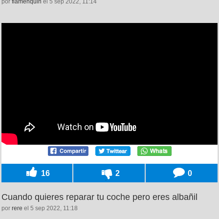
por
flamenquin
el 5 sep 2022, 11:14
16
2
0
Cuando quieres reparar tu coche pero eres albañil
por
rere
el 5 sep 2022, 11:18