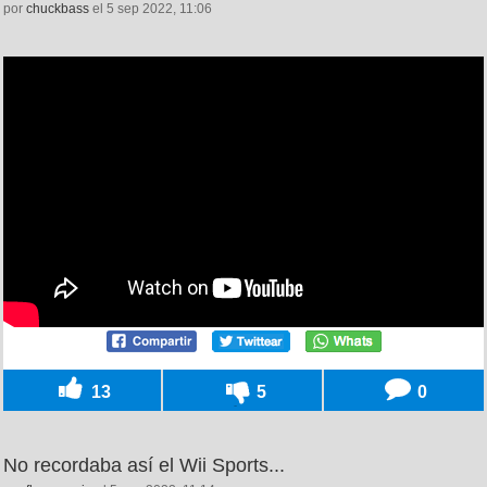
por
chuckbass
el 5 sep 2022, 11:06
13
5
0
No recordaba así el Wii Sports...