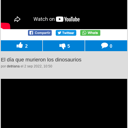
2
5
0
El día que murieron los dinosaurios
por
detriana
el 2 sep 2022, 10:50