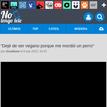
ÚLTIMOS
TOP
CATEG.
MODERA
"Dejé de ser vegano porque me mordió un perro"
por
chuckbass
el 6 sep 2022, 10:43