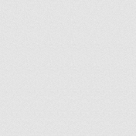
ir
artir
+
lr