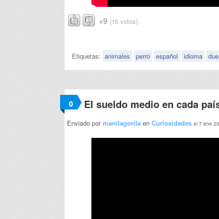
+9
(15 votos)
Etiquetas:
animales
perro
español
idioma
due
El sueldo medio en cada paí
0
Enviado por
manilagorila
en
Curiosidades
el 7 ene 2