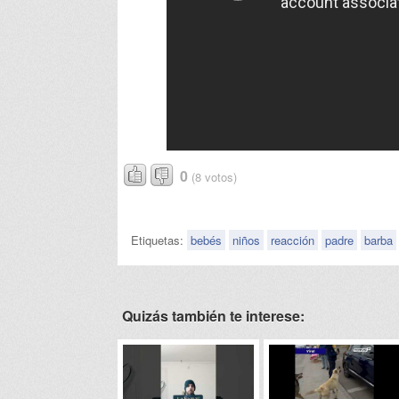
0
(8 votos)
Etiquetas:
bebés
niños
reacción
padre
barba
Quizás también te interese: