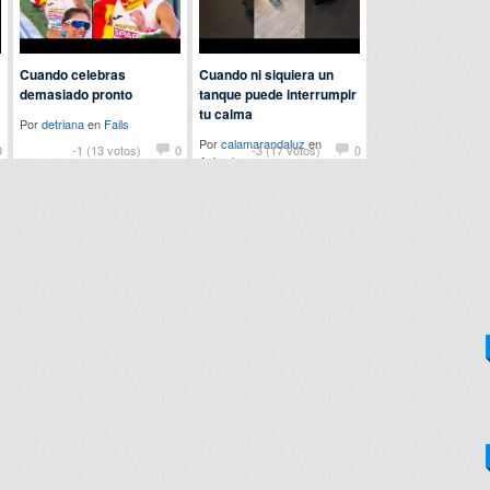
Cuando celebras
Cuando ni siquiera un
demasiado pronto
tanque puede interrumpir
tu calma
Por
detriana
en
Fails
Por
calamarandaluz
en
0
-1 (13 votos)
0
-3 (17 votos)
0
Animales