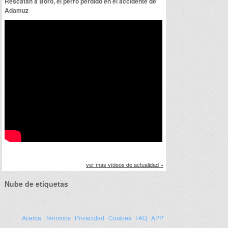
Rescatan a Boro, el perro perdido en el accidente de
Adamuz
ver más vídeos de actualidad »
Nube de etiquetas
Acerca
Términos
Privacidad
Cookies
FAQ
APP