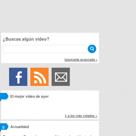
¿Buscas algún vídeo?
búsqueda avanzada »
El mejor vídeo de ayer
ir a los más votados »
Actualidad
0