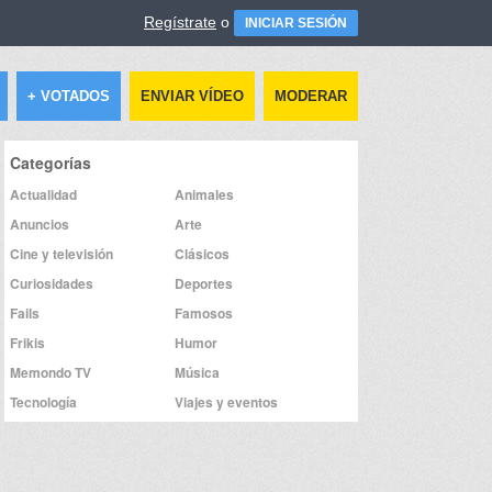
Regístrate
o
INICIAR SESIÓN
+ VOTADOS
ENVIAR VÍDEO
MODERAR
Categorías
Actualidad
Animales
Anuncios
Arte
Cine y televisión
Clásicos
Curiosidades
Deportes
Fails
Famosos
Frikis
Humor
Memondo TV
Música
Tecnología
Viajes y eventos