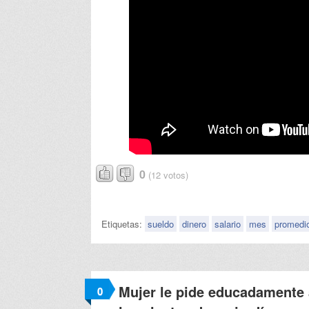
0
(12 votos)
Etiquetas:
sueldo
dinero
salario
mes
promedi
Mujer le pide educadamente 
0