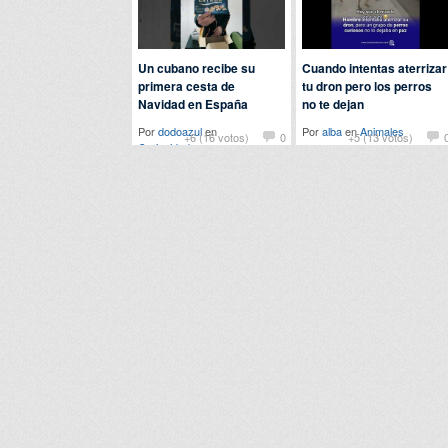
Un cubano recibe su
Cuando intentas aterrizar
primera cesta de
tu dron pero los perros
Navidad en España
no te dejan
Por
dodoazul
en
Por
alba
en
Animales
+6 (16 votos)
0
+5 (13 votos)
Curiosidades