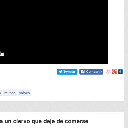
Compartir
Compart
Comp
en
en
en
meneame
Google
tumb
o
mundo
países
a un ciervo que deje de comerse