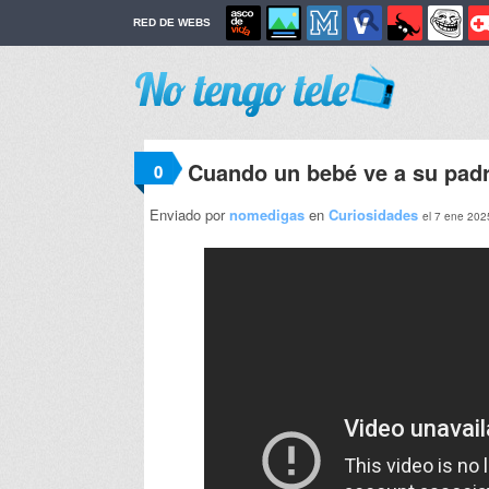
RED DE WEBS
Cuando un bebé ve a su padr
0
Enviado por
nomedigas
en
Curiosidades
el 7 ene 202