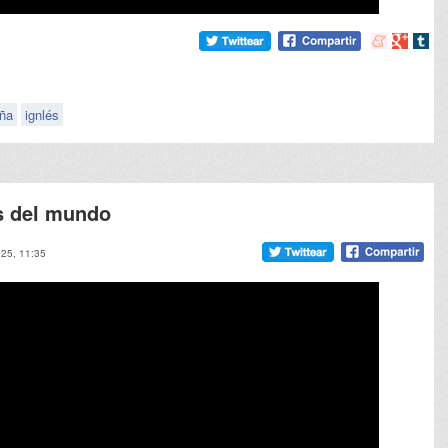
Compartir
Compart
Comp
en
en
en
meneame
Google
tumb
ña
ignlés
s del mundo
025, 11:35