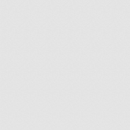
ir
artir
+
lr