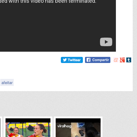
Compartir
Compart
Comp
en
en
en
meneame
Google
tumb
afeitar