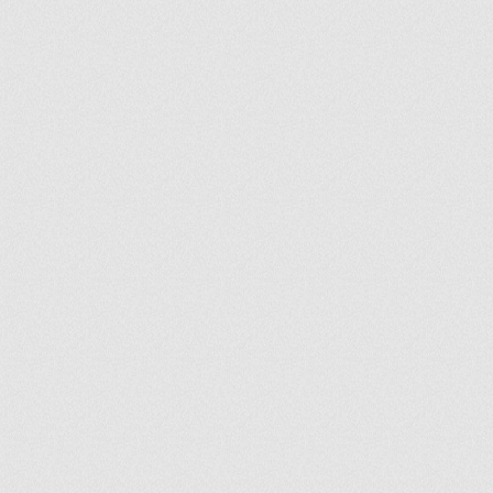
ir
artir
+
lr