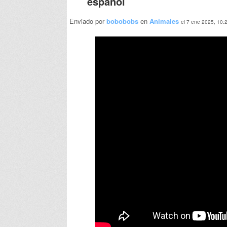
español
Enviado por
bobobobs
en
Animales
el 7 ene 2025, 10: