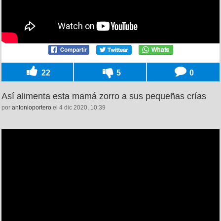
22
5
0
Así alimenta esta mamá zorro a sus pequeñas crías
por
antonioportero
el 4 dic 2020, 10:39