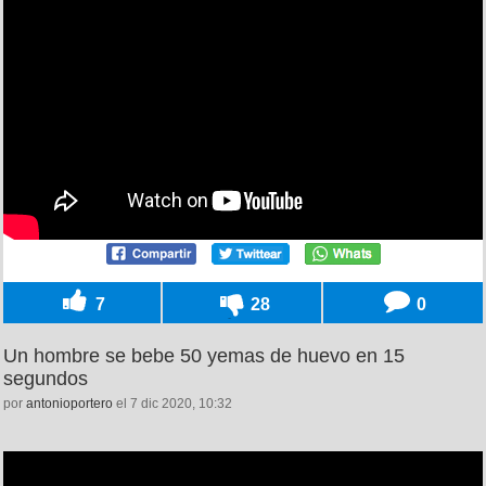
7
28
0
Un hombre se bebe 50 yemas de huevo en 15
segundos
por
antonioportero
el 7 dic 2020, 10:32