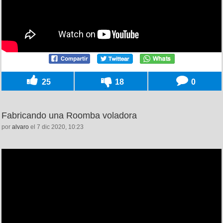
25
18
0
Fabricando una Roomba voladora
por
alvaro
el 7 dic 2020, 10:23