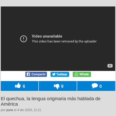
6
9
0
El quechua, la lengua originaria más hablada de
América
por
yuno
el 4 dic 2020, 11:11