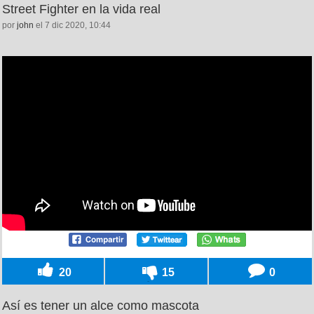
Street Fighter en la vida real
por
john
el 7 dic 2020, 10:44
20
15
0
Así es tener un alce como mascota