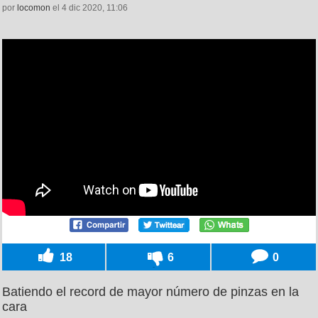
por
locomon
el 4 dic 2020, 11:06
18
6
0
Batiendo el record de mayor número de pinzas en la
cara