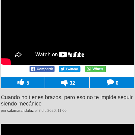
5
32
0
Cuando no tienes brazos, pero eso no te impide seguir
siendo mecánico
por
calamarandaluz
el 7 dic 2020, 11:00