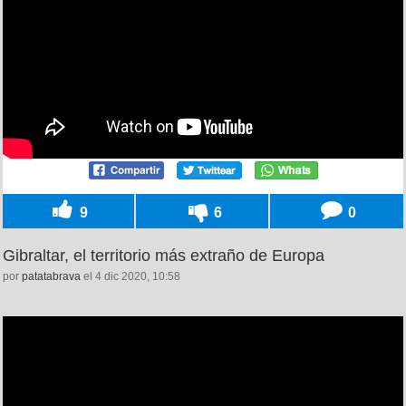
9
6
0
Gibraltar, el territorio más extraño de Europa
por
patatabrava
el 4 dic 2020, 10:58