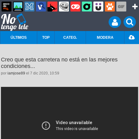
ÚLTIMOS
TOP
CATEG.
MODERA
Creo que esta carretera no está en las mejores
condiciones...
por
iamjose89
el 7 dic 2020, 10:59