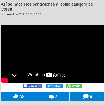
Así se hacen los sandwiches al estilo callejero de
Corea
por
errejota
el 7 dic 2020, 10:26
32
8
0