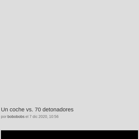
Un coche vs. 70 detonadores
por
bobobobs
el 7 dic 2020, 10:56