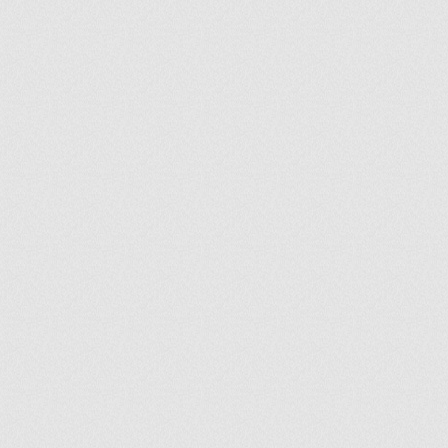
ir
artir
+
lr