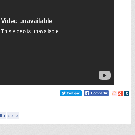
Compartir
Compart
Comp
en
en
en
meneame
Google
tumb
illa
selfie