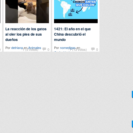
La reacción de los gatos
1421: El año en el que
al oler los pies de sus
China descubrió el
dueños
mundo
Por
detriana
en
Animales
Por
nomedigas
en
0
-1 (5 votos)
0
-1 (13 votos)
0
Curiosidades