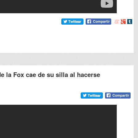
Compartir
Compart
Comp
en
en
en
meneame
Google
tumb
e la Fox cae de su silla al hacerse