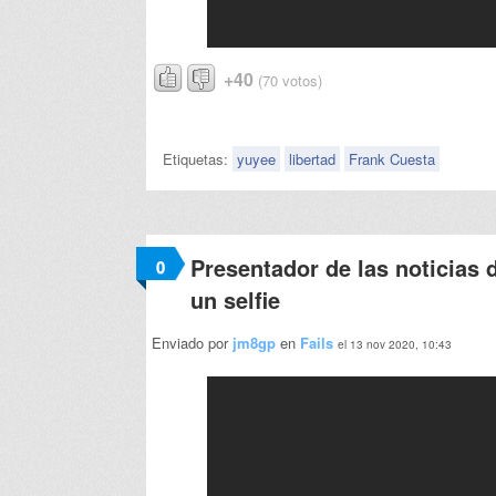
+40
(70 votos)
Etiquetas:
yuyee
libertad
Frank Cuesta
Presentador de las noticias d
0
un selfie
Enviado por
jm8gp
en
Fails
el 13 nov 2020, 10:43