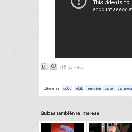
-15
(27 votos)
Etiquetas:
cubo
rubik
reacción
ganar
campeó
Quizás también te interese: