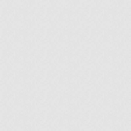
ir
artir
+
lr