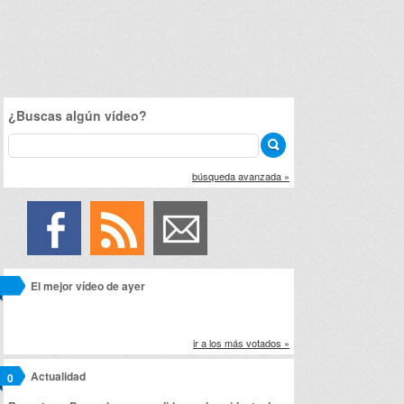
¿Buscas algún vídeo?
búsqueda avanzada »
El mejor vídeo de ayer
ir a los más votados »
Actualidad
0