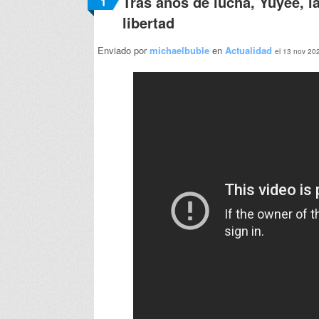
Tras años de lucha, Yuyee, l
1
libertad
Enviado por
michaelbuble
en
Actualidad
el 13 nov 20