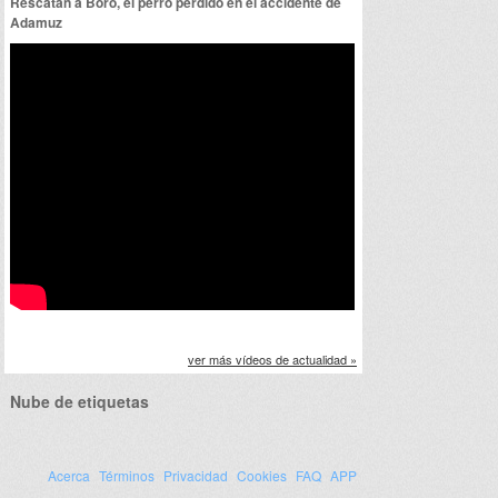
Rescatan a Boro, el perro perdido en el accidente de
Adamuz
ver más vídeos de actualidad »
Nube de etiquetas
Acerca
Términos
Privacidad
Cookies
FAQ
APP