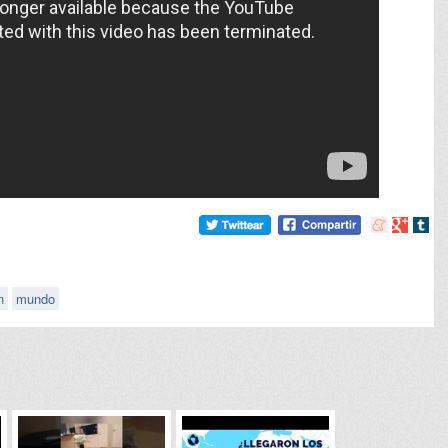
Compartir
Compart
Comp
en
en
en
meneame
Google
tumb
n
mundo