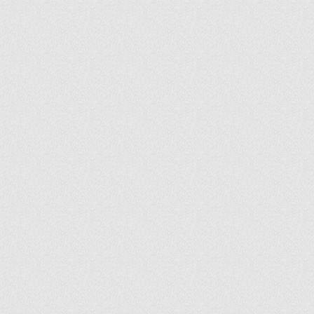
ir
artir
+
lr