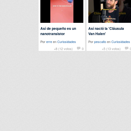
Así de pequeño es un
Así nació la 'Cláusula
nanotransistor
Van Halen'
Por
erre
en
Curiosidades
Por
pescaito
en
Curiosidades
+8 (12 votos)
0
+5 (13 votos)