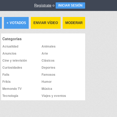
Regístrate
o
INICIAR SESIÓN
+ VOTADOS
ENVIAR VÍDEO
MODERAR
Categorías
Actualidad
Animales
Anuncios
Arte
Cine y televisión
Clásicos
Curiosidades
Deportes
Fails
Famosos
Frikis
Humor
Memondo TV
Música
Tecnología
Viajes y eventos