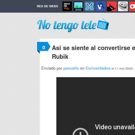
RED DE WEBS
Así se siente al convertirs
0
Rubik
Enviado por
pescaito
en
Curiosidades
el 11 nov 2020,