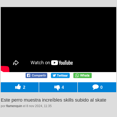
2
4
0
Este perro muestra increíbles skills subido al skate
por
flamenquin
el 8 nov 2024, 11:35