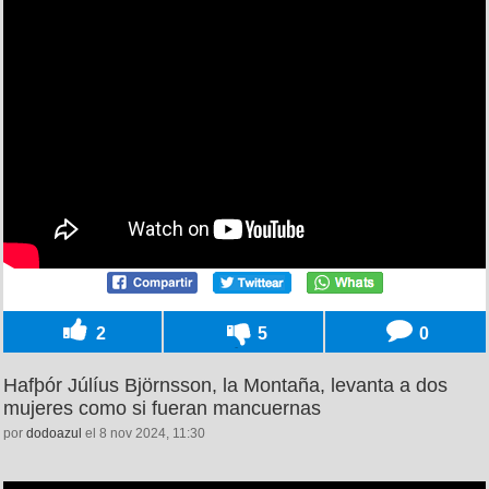
2
5
0
Hafþór Júlíus Björnsson, la Montaña, levanta a dos
mujeres como si fueran mancuernas
por
dodoazul
el 8 nov 2024, 11:30