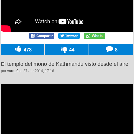
478
44
8
El templo del mono de Kathmandu visto desde el aire
por
varo_9
el 27 abr 2014, 17:16