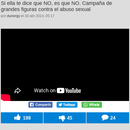
Si ella te dice que NO, es que NO. Campaña de
grandes figuras contra el abuso sexual
por
dunergy
el 30 abr 2014, 05:17
198
45
24