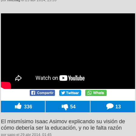
336
54
13
El mismísimo Isaac Asimov explicando su visión de
cómo debería ser la educación, y no le falta razón
por sapo el 29 abr 2014, 01:45