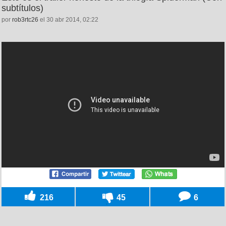
subtítulos)
por
rob3rtc26
el 30 abr 2014, 02:22
216
45
6