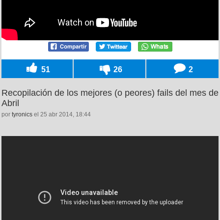
51
26
2
Recopilación de los mejores (o peores) fails del mes de
Abril
por
tyronics
el 25 abr 2014, 18:44