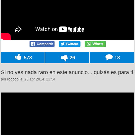
578
26
18
Si no ves nada raro en este anuncio... quizás es para ti
por
rodcool
el 25 abr 2014, 22:54