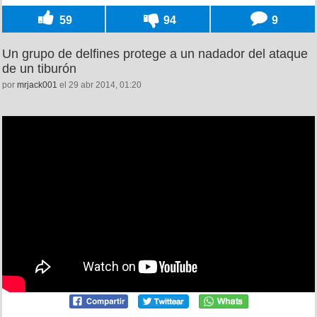
59
94
9
Un grupo de delfines protege a un nadador del ataque
de un tiburón
por
mrjack001
el 29 abr 2014, 01:20