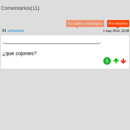
Comentarios
(11)
Por orden cronológico
Por mejores
#1
srmustiov
1 may 2014, 22:08
._________________________________.
¿que cojones?
5