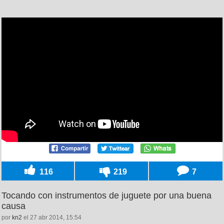
116
219
7
Tocando con instrumentos de juguete por una buena
causa
por
kn2
el 27 abr 2014, 15:54