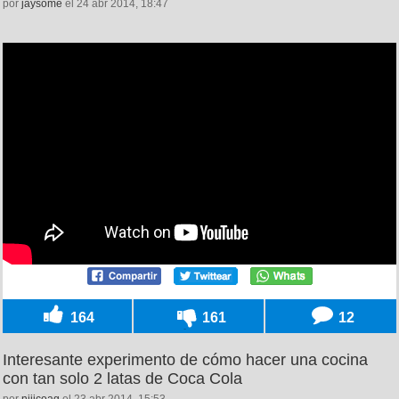
por
jaysome
el 24 abr 2014, 18:47
164
161
12
Interesante experimento de cómo hacer una cocina
con tan solo 2 latas de Coca Cola
por
niiicoag
el 23 abr 2014, 15:53