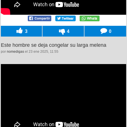
3
4
0
Este hombre se deja congelar su larga melena
por
nomedigas
el 23 ene 2025, 11:55