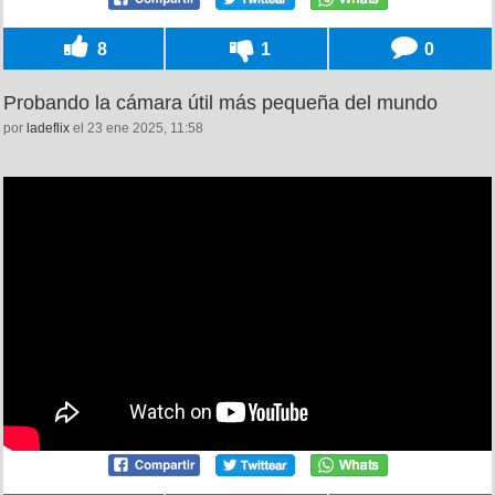
8
1
0
Probando la cámara útil más pequeña del mundo
por
ladeflix
el 23 ene 2025, 11:58