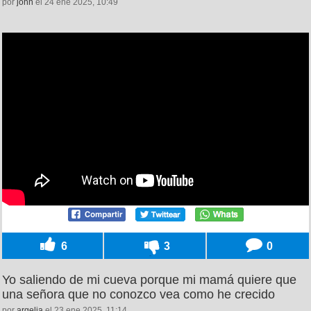
por
john
el 24 ene 2025, 10:49
6
3
0
Yo saliendo de mi cueva porque mi mamá quiere que
una señora que no conozco vea como he crecido
por
argelia
el 23 ene 2025, 11:14