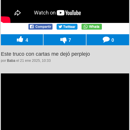
4
7
0
Este truco con cartas me dejó perplejo
por
Baba
el 21 ene 2025, 10:33