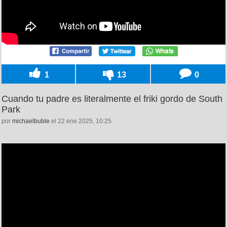
1
13
0
Cuando tu padre es literalmente el friki gordo de South
Park
por
michaelbuble
el 22 ene 2025, 10:25