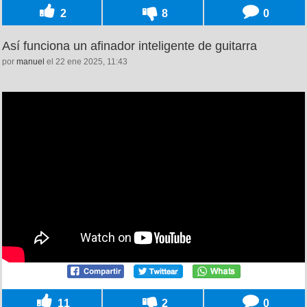
2
8
0
Así funciona un afinador inteligente de guitarra
por
manuel
el 22 ene 2025, 11:43
11
2
0