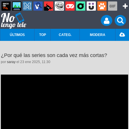
ÚLTIMOS
TOP
CATEG.
MODERA
¿Por qué las series son cada vez más cortas?
por
saray
el 23 ene 2025, 11:30