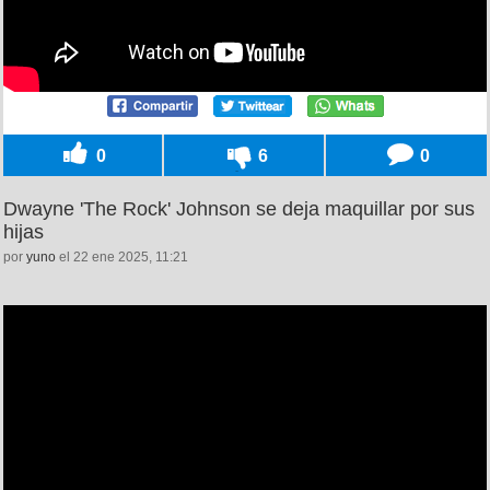
0
6
0
Dwayne 'The Rock' Johnson se deja maquillar por sus
hijas
por
yuno
el 22 ene 2025, 11:21