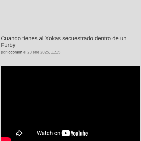
Cuando tienes al Xokas secuestrado dentro de un
Furby
por
locomon
el 23 ene 2025, 11:15