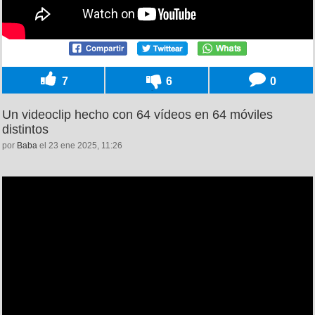
7
6
0
Un videoclip hecho con 64 vídeos en 64 móviles
distintos
por
Baba
el 23 ene 2025, 11:26