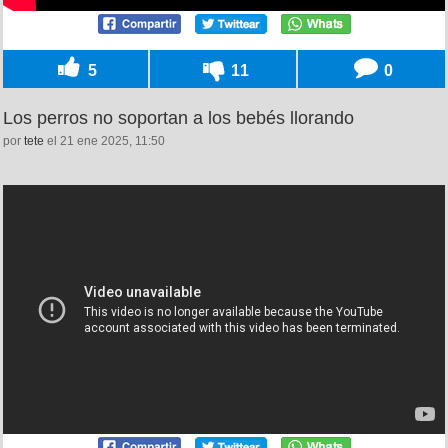
5
11
0
Los perros no soportan a los bebés llorando
por
tete
el 21 ene 2025, 11:50