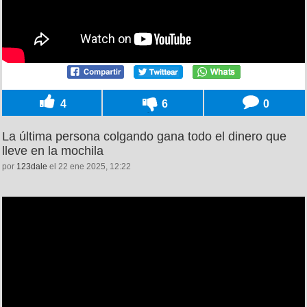
4
6
0
La última persona colgando gana todo el dinero que
lleve en la mochila
por
123dale
el 22 ene 2025, 12:22