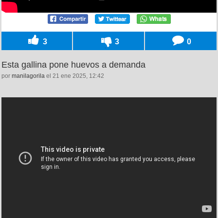
3
3
0
Esta gallina pone huevos a demanda
por
manilagorila
el 21 ene 2025, 12:42