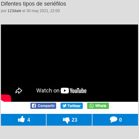
Difentes tipos de seriéfilos
por
123dale
el 30 may 2021, 22:00
4
23
0