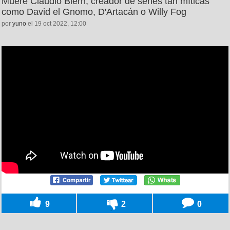
Muere Claudio Biern, creador de series tan míticas
como David el Gnomo, D'Artacán o Willy Fog
por
yuno
el 19 oct 2022, 12:00
9
2
0