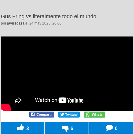
Gus Fring vs literalmente todo el mundo
por
javisecasa
el 24 may 2025, 20:00
3
6
0