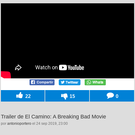
22
15
0
Trailer de El Camino: A Breaking Bad Movie
por
antonioportero
el 24 sep 2019, 23:00