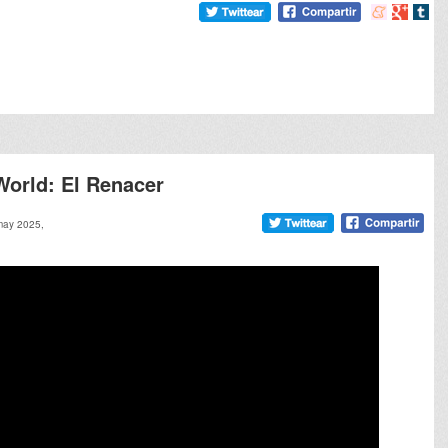
Compartir
Compart
Comp
en
en
en
meneame
Google
tumb
 World: El Renacer
may 2025,