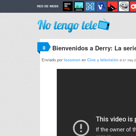
RED DE WEBS
Bienvenidos a Derry: La seri
0
Enviado por
locomon
en
Cine y televisión
el 21 may 