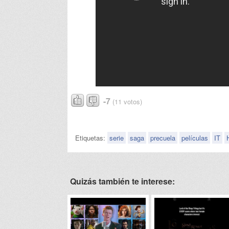
-7
(11 votos)
Etiquetas:
serie
saga
precuela
películas
IT
Quizás también te interese: