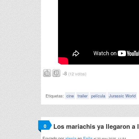
-8
(12 votos)
Etiquetas:
cine
trailer
película
Jurassic World
Los mariachis ya llegaron a 
0
Enviado por
alexia
en
Fails
el 20 may 2025, 11:54