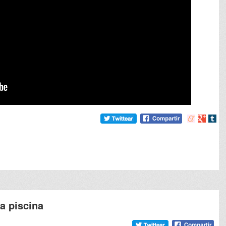
Compartir
Compart
Comp
en
en
en
meneame
Google
tumb
la piscina