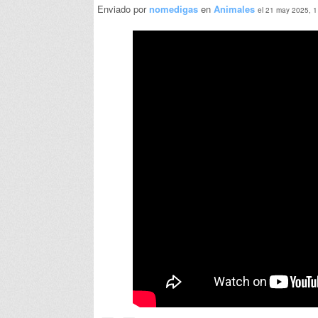
Enviado por
nomedigas
en
Animales
el 21 may 2025, 1