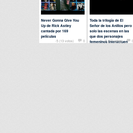
Never Gonna Give You
Toda la trilogía de El
Up de Rick Astley
Señor de los Anillos pero
cantada por 169
solo las escenas en las
películas
que dos personajes
-5 (13 votos)
0
-5 (17 votos)
femeninos interactuen
Por
bobobobs
en
Cine y
entre si
televisión
Por
yuno
en
Cine y televisión