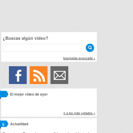
¿Buscas algún vídeo?
búsqueda avanzada »
El mejor vídeo de ayer
ir a los más votados »
Actualidad
0