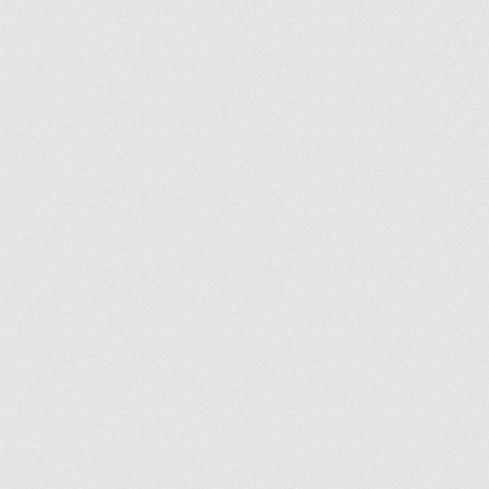
ir
artir
+
lr