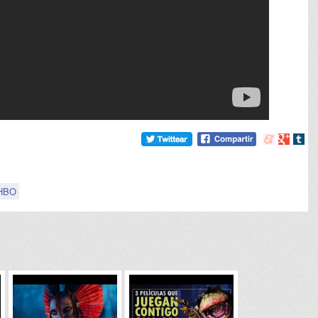
Compartir
Compart
Comp
en
en
en
meneame
Google
tumb
HBO