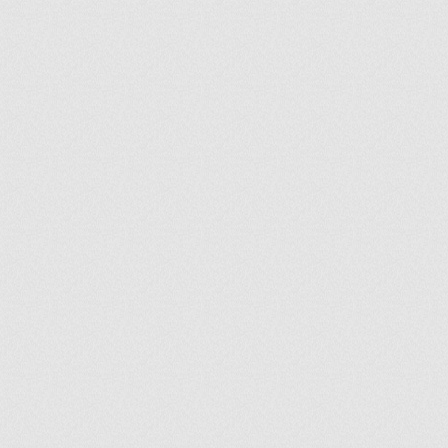
ir
artir
+
lr