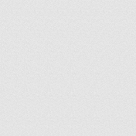
ir
artir
+
lr