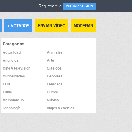
Regístrate
o
INICIAR SESIÓN
+ VOTADOS
ENVIAR VÍDEO
MODERAR
Categorías
Actualidad
Animales
Anuncios
Arte
Cine y televisión
Clásicos
Curiosidades
Deportes
Fails
Famosos
Frikis
Humor
Memondo TV
Música
Tecnología
Viajes y eventos