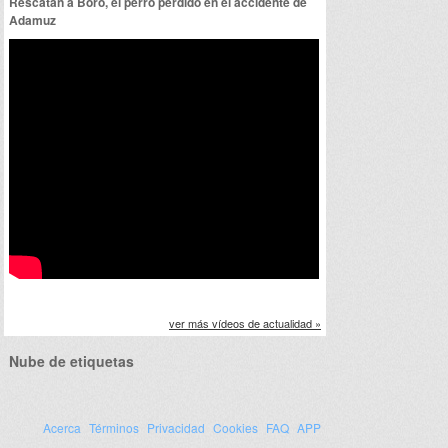
Rescatan a Boro, el perro perdido en el accidente de
Adamuz
ver más vídeos de actualidad »
Nube de etiquetas
Acerca
Términos
Privacidad
Cookies
FAQ
APP