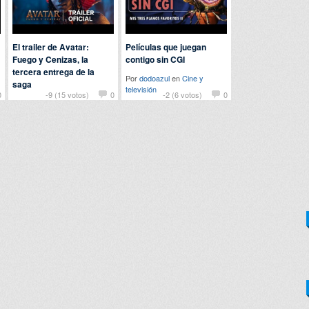
El trailer de Avatar:
Películas que juegan
Fuego y Cenizas, la
contigo sin CGI
tercera entrega de la
Por
dodoazul
en
Cine y
saga
televisión
0
-9 (15 votos)
0
-2 (6 votos)
0
Por
dodoazul
en
Cine y
televisión