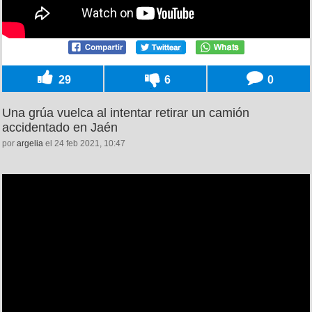
29
6
0
Una grúa vuelca al intentar retirar un camión
accidentado en Jaén
por
argelia
el 24 feb 2021, 10:47