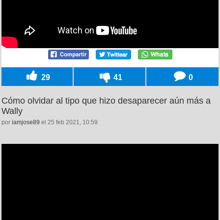
29
41
0
Cómo olvidar al tipo que hizo desaparecer aún más a
Wally
por
iamjose89
el 25 feb 2021, 10:59