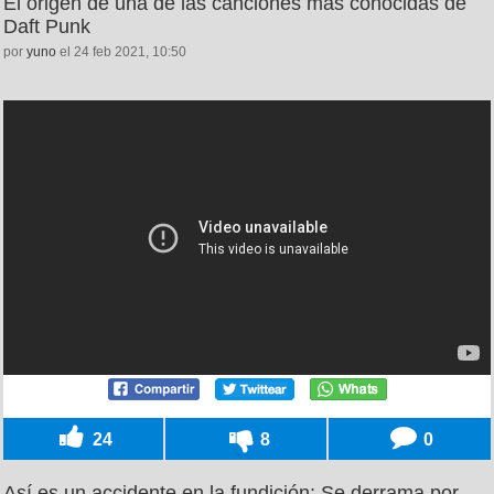
El origen de una de las canciones más conocidas de
Daft Punk
por
yuno
el 24 feb 2021, 10:50
24
8
0
Así es un accidente en la fundición: Se derrama por