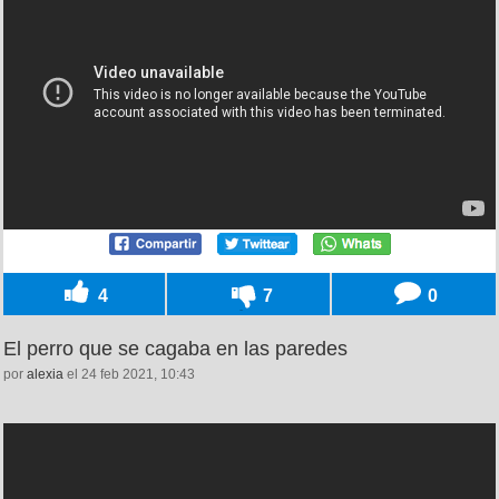
4
7
0
El perro que se cagaba en las paredes
por
alexia
el 24 feb 2021, 10:43