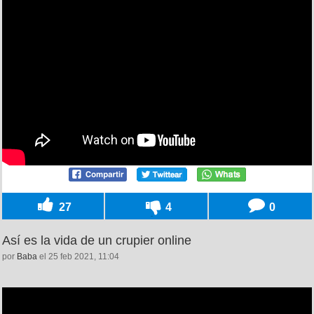
27
4
0
Así es la vida de un crupier online
por
Baba
el 25 feb 2021, 11:04