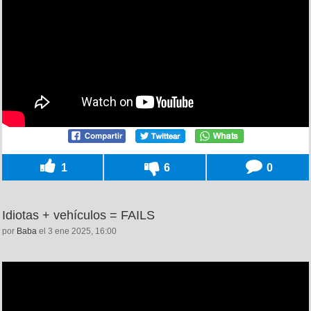
1
6
0
Idiotas + vehículos = FAILS
por
Baba
el 3 ene 2025, 16:00