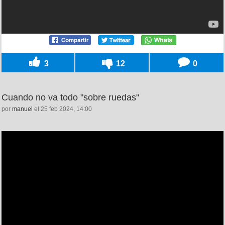
3
12
0
Cuando no va todo "sobre ruedas"
por
manuel
el 25 feb 2024, 14:00