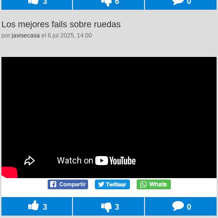
3
6
0
Los mejores fails sobre ruedas
por
javisecasa
el 6 jul 2025, 14:00
3
3
0