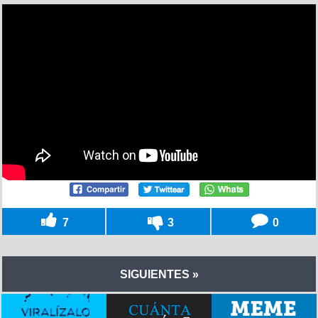
7
3
0
SIGUIENTES »