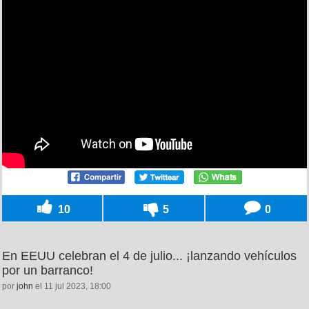
10
5
0
En EEUU celebran el 4 de julio... ¡lanzando vehículos
por un barranco!
por
john
el 11 jul 2023, 18:00