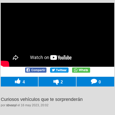
4
2
0
Curiosos vehículos que te sorprenderán
por
sbvasyl
el 16 may 2023, 20:02