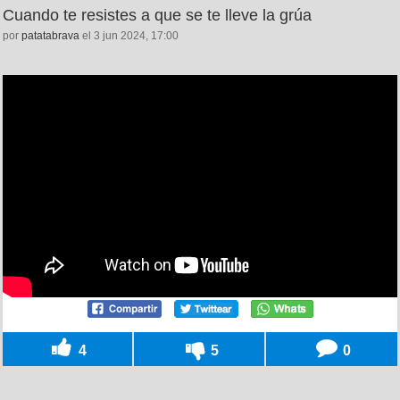
Cuando te resistes a que se te lleve la grúa
por
patatabrava
el 3 jun 2024, 17:00
4
5
0