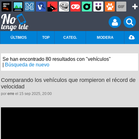
ÚLTIMOS
TOP
CATEG.
MODERA
Se han encontrado 80 resultados con "vehículos"
|
Búsqueda de nuevo
Comparando los vehículos que rompieron el récord de
velocidad
por
erre
el 15 sep 2025, 20:00