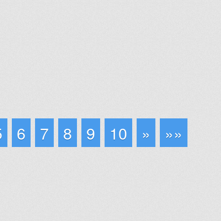
5
6
7
8
9
10
»
»»