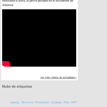
Rescatan a Boro, el perro perdido en el accidente de
Adamuz
ver más vídeos de actualidad »
Nube de etiquetas
Acerca
Términos
Privacidad
Cookies
FAQ
APP