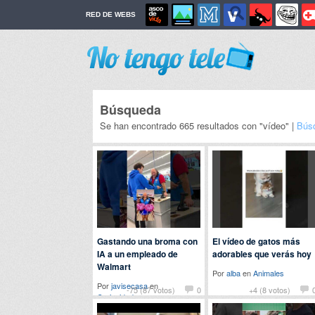
RED DE WEBS
Búsqueda
Se han encontrado 665 resultados con "vídeo" |
Bús
Gastando una broma con
El vídeo de gatos más
IA a un empleado de
adorables que verás hoy
Walmart
Por
alba
en
Animales
Por
javisecasa
en
-75 (87 votos)
0
+4 (8 votos)
Curiosidades