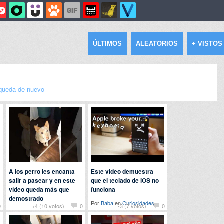
ÚLTIMOS
ALEATORIOS
+ VISTOS
queda de nuevo
A los perro les encanta
Este vídeo demuestra
salir a pasear y en este
que el teclado de iOS no
vídeo queda más que
funciona
demostrado
Por
Baba
en
Curiosidades
0
+4 (10 votos)
0
-3 (7 votos)
0
Por
ladeflix
en
Animales