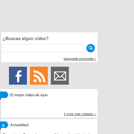
¿Buscas algún vídeo?
búsqueda avanzada »
El mejor vídeo de ayer
ir a los más votados »
Actualidad
0