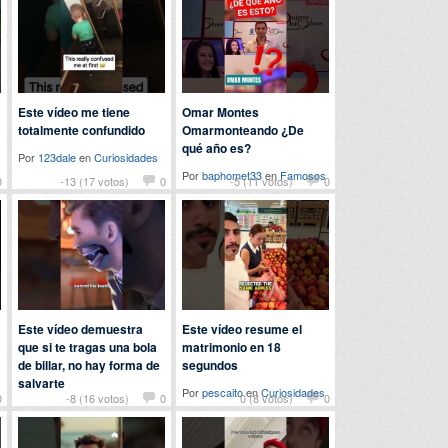
Este vídeo me tiene
Omar Montes
totalmente confundido
Omarmonteando ¿De
qué año es?
Por
123dale
en
Curiosidades
Por
baphomet33
en
Famosos
0
-13 (17 votos)
0
-5 (11 votos)
0
Este vídeo demuestra
Este vídeo resume el
que si te tragas una bola
matrimonio en 18
de billar, no hay forma de
segundos
salvarte
Por
pescaito
en
Curiosidades
0
-8 (16 votos)
0
0 (8 votos)
0
Por
locomon
en
Curiosidades