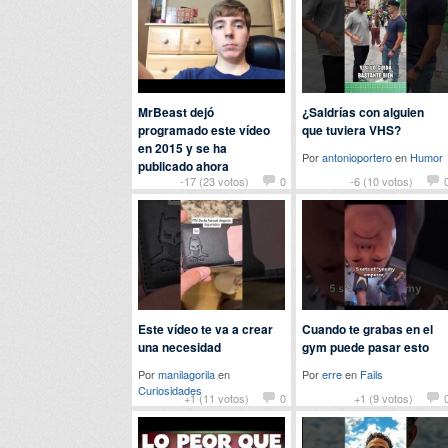
MrBeast dejó
¿Saldrías con alguien
programado este vídeo
que tuviera VHS?
en 2015 y se ha
Por
antonioportero
en
Humor
publicado ahora
-17 (23 votos)
0
-6 (10 votos)
Por
nomedigas
en
Curiosidades
Este vídeo te va a crear
Cuando te grabas en el
una necesidad
gym puede pasar esto
Por
manilagorila
en
Por
erre
en
Fails
Curiosidades
+1 (11 votos)
0
+1 (9 votos)