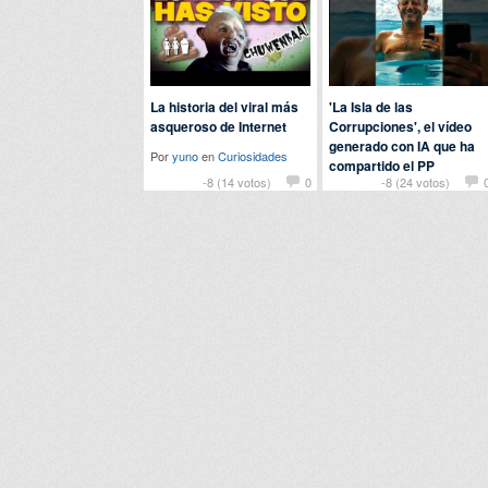
La historia del viral más
'La Isla de las
asqueroso de Internet
Corrupciones', el vídeo
generado con IA que ha
Por
yuno
en
Curiosidades
compartido el PP
-8 (14 votos)
0
-8 (24 votos)
Por
troll
en
Actualidad