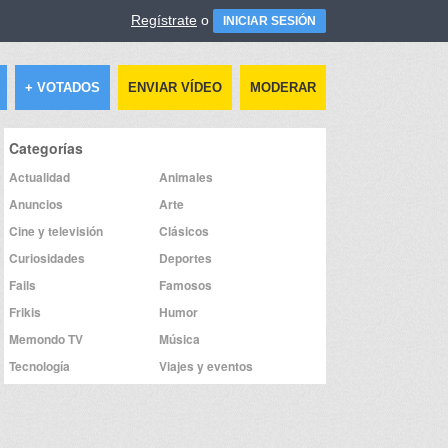
Regístrate
o
INICIAR SESIÓN
+ VOTADOS
ENVIAR VÍDEO
MODERAR
Categorías
Actualidad
Animales
Anuncios
Arte
Cine y televisión
Clásicos
Curiosidades
Deportes
Fails
Famosos
Frikis
Humor
Memondo TV
Música
Tecnología
Viajes y eventos