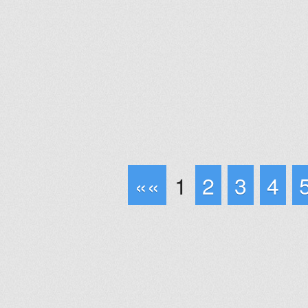
««
1
2
3
4