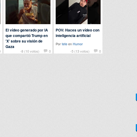
El vídeo generado por IA
POV: Haces un vídeo con
que compartió Trump en
inteligencia artificial
'X' sobre su visión de
Por
tete
en
Humor
Gaza
0
-8 (10 votos)
0
-5 (13 votos)
0
Por
Baba
en
Actualidad