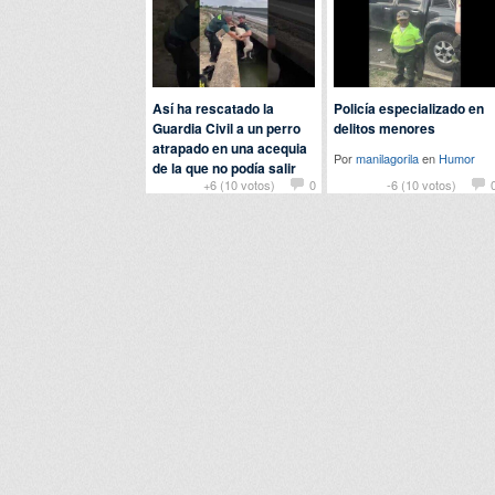
Así ha rescatado la
Policía especializado en
Guardia Civil a un perro
delitos menores
atrapado en una acequia
Por
manilagorila
en
Humor
de la que no podía salir
+6 (10 votos)
0
-6 (10 votos)
Por
fer
en
Curiosidades