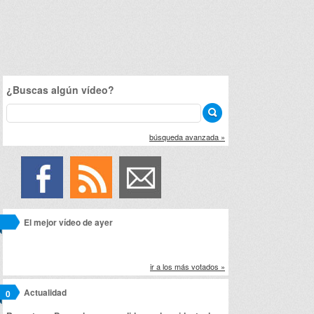
¿Buscas algún vídeo?
búsqueda avanzada »
El mejor vídeo de ayer
ir a los más votados »
Actualidad
0