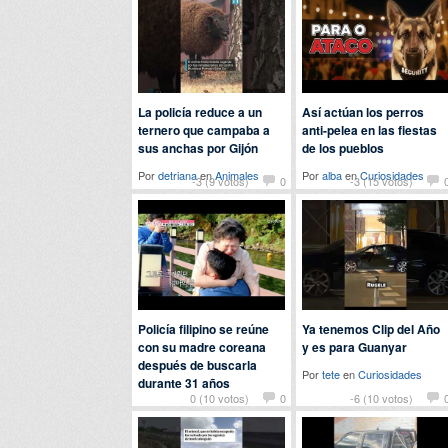
Curiosidades
La policía reduce a un
Así actúan los perros
ternero que campaba a
anti-pelea en las fiestas
sus anchas por Gijón
de los pueblos
Por
detriana
en
Animales
Por
alba
en
Curiosidades
-3 (9 votos)
0
-3 (15 votos)
Policía filipino se reúne
Ya tenemos Clip del Año
con su madre coreana
y es para Guanyar
después de buscarla
Por
tete
en
Curiosidades
durante 31 años
0 (10 votos)
0
-6 (10 votos)
Por
erre
en
Curiosidades