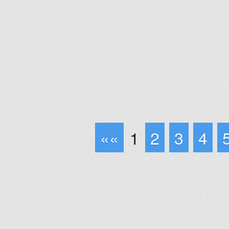
««
1
2
3
4