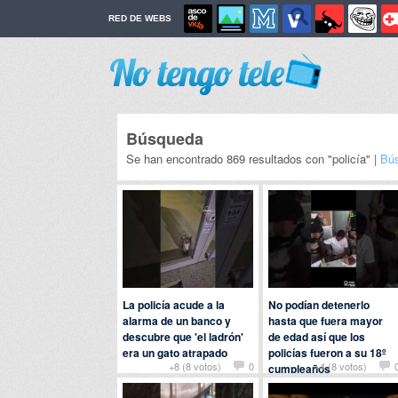
RED DE WEBS
Búsqueda
Se han encontrado 869 resultados con "policía" |
Bú
La policía acude a la
No podían detenerlo
alarma de un banco y
hasta que fuera mayor
descubre que 'el ladrón'
de edad así que los
era un gato atrapado
policías fueron a su 18º
+8 (8 votos)
0
+4 (8 votos)
cumpleaños
Por
yuno
en
Animales
Por
manilagorila
en