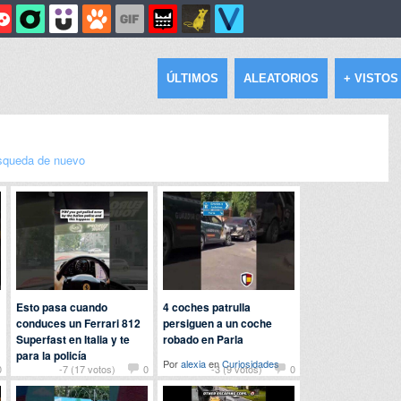
ÚLTIMOS
ALEATORIOS
+ VISTOS
squeda de nuevo
Esto pasa cuando
4 coches patrulla
conduces un Ferrari 812
persiguen a un coche
Superfast en Italia y te
robado en Parla
para la policía
Por
alexia
en
Curiosidades
0
-7 (17 votos)
0
-3 (9 votos)
0
Por
nomedigas
en
Curiosidades