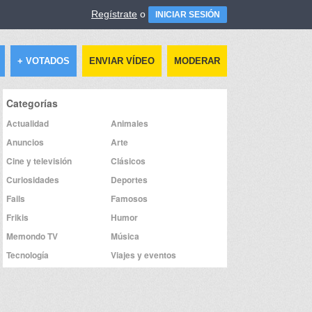
Regístrate
o
INICIAR SESIÓN
+ VOTADOS
ENVIAR VÍDEO
MODERAR
Categorías
Actualidad
Animales
Anuncios
Arte
Cine y televisión
Clásicos
Curiosidades
Deportes
Fails
Famosos
Frikis
Humor
Memondo TV
Música
Tecnología
Viajes y eventos