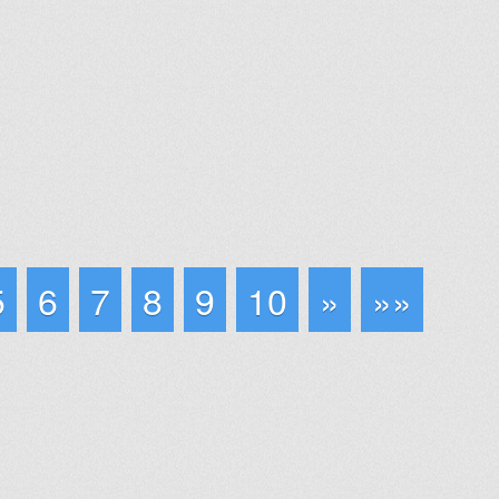
5
6
7
8
9
10
»
»»