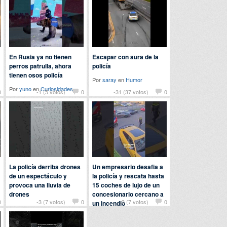
En Rusia ya no tienen
Escapar con aura de la
perros patrulla, ahora
policía
tienen osos policía
Por
saray
en
Humor
Por
yuno
en
Curiosidades
0
-1 (5 votos)
0
-31 (37 votos)
0
La policía derriba drones
Un empresario desafia a
de un espectáculo y
la policía y rescata hasta
provoca una lluvia de
15 coches de lujo de un
drones
concesionario cercano a
0
-3 (7 votos)
0
+3 (7 votos)
0
un incendio
Por
manilagorila
en
Curiosidades
Por
tete
en
Curiosidades