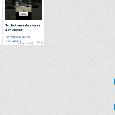
"No todo en esta vida es
la velocidad"
Por
michaelbuble
en
Curiosidades
0
+1 (7 votos)
0