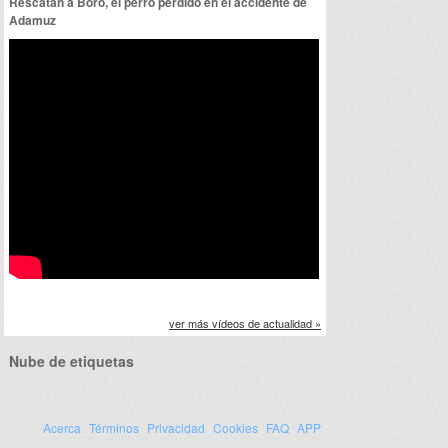
Rescatan a Boro, el perro perdido en el accidente de
Adamuz
ver más vídeos de actualidad »
Nube de etiquetas
Acerca
Términos
Privacidad
Cookies
FAQ
APP