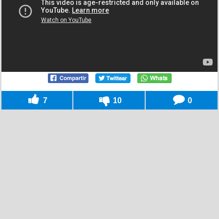
7
10
0