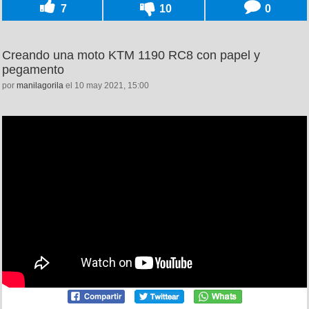
7
10
0
Creando una moto KTM 1190 RC8 con papel y
pegamento
por
manilagorila
el 10 may 2021, 15:00