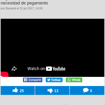
necesidad de pegamento
por Banalist el 15 jul 2017, 14:00
25
13
0