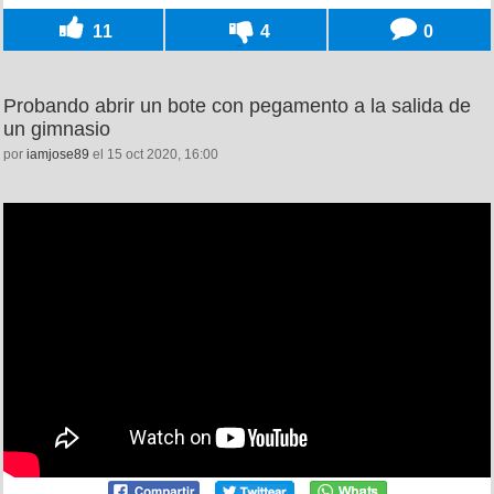
11
4
0
Probando abrir un bote con pegamento a la salida de
un gimnasio
por
iamjose89
el 15 oct 2020, 16:00