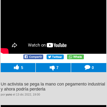
5
7
0
Un activista se pega la mano con pegamento industrial
y ahora podría perderla
por
yuno
el 13 dic 2022, 19:00