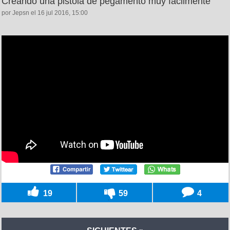
Creando una pistola de pegamento muy fácilmente
por Jepsn el 16 jul 2016, 15:00
19
59
4