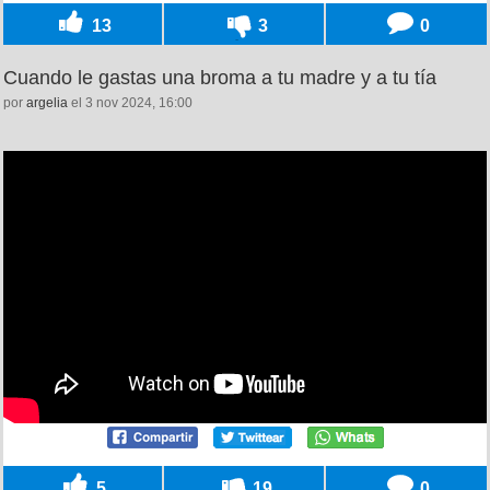
13
3
0
Cuando le gastas una broma a tu madre y a tu tía
por
argelia
el 3 nov 2024, 16:00
5
19
0