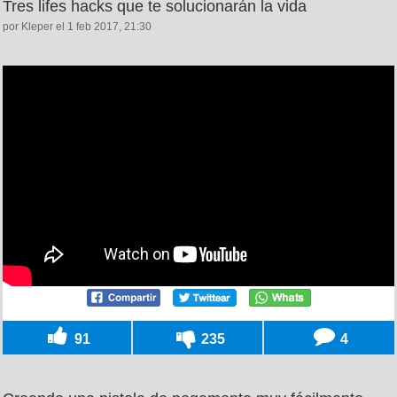
Tres lifes hacks que te solucionarán la vida
por Kleper el 1 feb 2017, 21:30
91
235
4