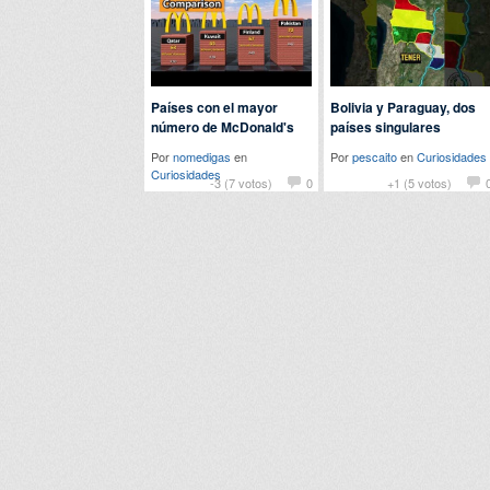
Países con el mayor
Bolivia y Paraguay, dos
número de McDonald's
países singulares
Por
nomedigas
en
Por
pescaito
en
Curiosidades
Curiosidades
-3 (7 votos)
0
+1 (5 votos)