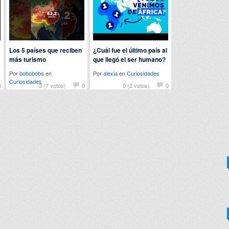
Los 5 países que reciben
¿Cuál fue el último país al
más turismo
que llegó el ser humano?
Por
bobobobs
en
Por
alexia
en
Curiosidades
Curiosidades
0
-3 (7 votos)
0
0 (2 votos)
0