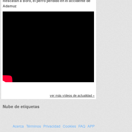
Rescatan a Boro, el perro perdido en el accidente de
Adamuz
ver más vídeos de actualidad »
Nube de etiquetas
Acerca
Términos
Privacidad
Cookies
FAQ
APP