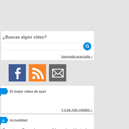
¿Buscas algún vídeo?
búsqueda avanzada »
El mejor vídeo de ayer
ir a los más votados »
Actualidad
0