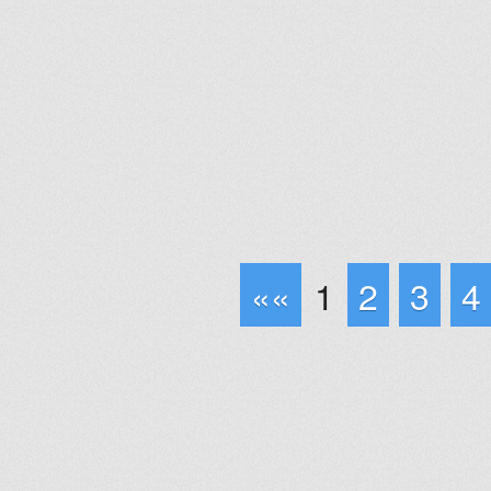
««
1
2
3
4