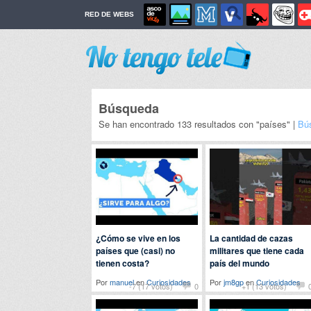
RED DE WEBS
Búsqueda
Se han encontrado 133 resultados con "países" |
Bú
¿Cómo se vive en los
La cantidad de cazas
países que (casi) no
militares que tiene cada
tienen costa?
país del mundo
Por
manuel
en
Curiosidades
Por
jm8gp
en
Curiosidades
-7 (17 votos)
0
+1 (13 votos)