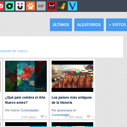
ÚLTIMOS
ALEATORIOS
+ VISTOS
squeda de nuevo
¿Qué país celebra el Año
Los países más antiguos
Nuevo antes?
de la historia
Por
troll
en
Curiosidades
Por
javisecasa
en
Curiosidades
0
-4 (6 votos)
0
-17 (25 votos)
1