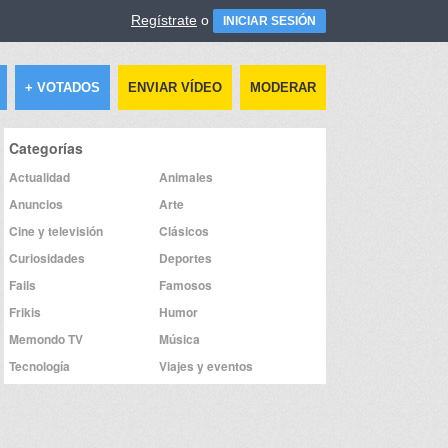
Regístrate
o
INICIAR SESIÓN
+ VOTADOS
ENVIAR VÍDEO
MODERAR
Categorías
Actualidad
Animales
Anuncios
Arte
Cine y televisión
Clásicos
Curiosidades
Deportes
Fails
Famosos
Frikis
Humor
Memondo TV
Música
Tecnología
Viajes y eventos