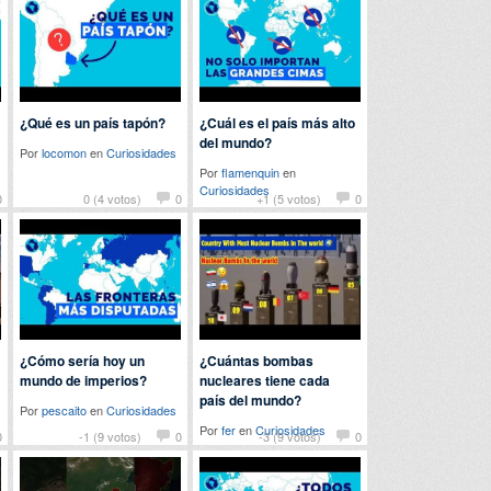
¿Qué es un país tapón?
¿Cuál es el país más alto
del mundo?
Por
locomon
en
Curiosidades
Por
flamenquin
en
Curiosidades
0
0 (4 votos)
0
+1 (5 votos)
0
¿Cómo sería hoy un
¿Cuántas bombas
mundo de imperios?
nucleares tiene cada
país del mundo?
Por
pescaito
en
Curiosidades
Por
fer
en
Curiosidades
0
-1 (9 votos)
0
-3 (9 votos)
0