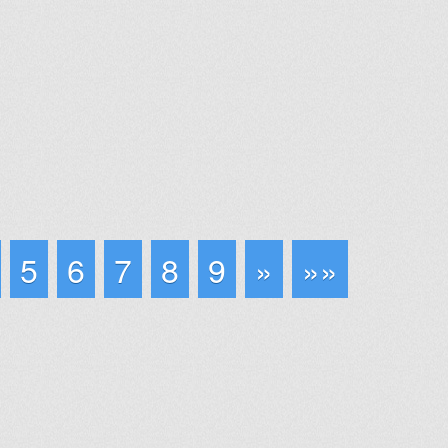
5
6
7
8
9
»
»»