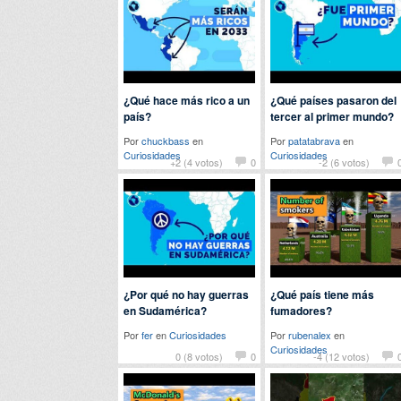
¿Qué hace más rico a un
¿Qué países pasaron del
país?
tercer al primer mundo?
Por
chuckbass
en
Por
patatabrava
en
Curiosidades
Curiosidades
+2 (4 votos)
0
-2 (6 votos)
¿Por qué no hay guerras
¿Qué país tiene más
en Sudamérica?
fumadores?
Por
fer
en
Curiosidades
Por
rubenalex
en
Curiosidades
0 (8 votos)
0
-4 (12 votos)