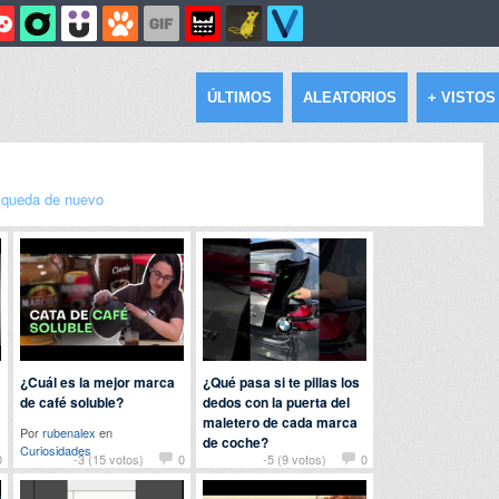
ÚLTIMOS
ALEATORIOS
+ VISTOS
queda de nuevo
¿Cuál es la mejor marca
¿Qué pasa si te pillas los
de café soluble?
dedos con la puerta del
maletero de cada marca
Por
rubenalex
en
de coche?
Curiosidades
0
-3 (15 votos)
0
-5 (9 votos)
0
Por
patatabrava
en
Curiosidades