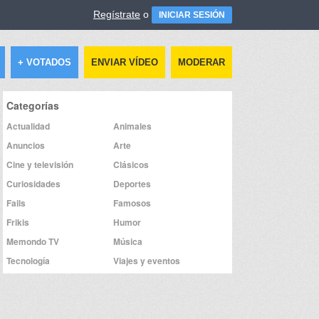
Regístrate
o
INICIAR SESIÓN
+ VOTADOS
ENVIAR VÍDEO
MODERAR
Categorías
Actualidad
Animales
Anuncios
Arte
Cine y televisión
Clásicos
Curiosidades
Deportes
Fails
Famosos
Frikis
Humor
Memondo TV
Música
Tecnología
Viajes y eventos