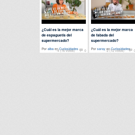
¿Cuál es la mejor marca
¿Cuál es la mejor marca
de espaguetis del
de fabada del
supermercado?
supermercado?
Por
alba
en
Curiosidades
Por
saray
en
Curiosidades
-4 (16 votos)
0
-2 (12 votos)