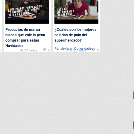
Productos de marca
¿Cuáles son los mejores
blanca que vale la pena
helados de palo del
comprar para estas
supermercado?
Navidades
Por
alexia
en
Curiosidades
0
-6 (14 votos)
0
-10 (26 votos)
0
Por
manuel
en
Curiosidades