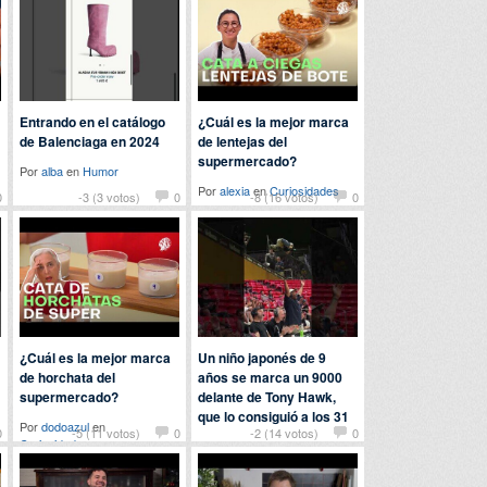
Entrando en el catálogo
¿Cuál es la mejor marca
de Balenciaga en 2024
de lentejas del
supermercado?
Por
alba
en
Humor
Por
alexia
en
Curiosidades
0
-3 (3 votos)
0
-8 (16 votos)
0
¿Cuál es la mejor marca
Un niño japonés de 9
de horchata del
años se marca un 9000
supermercado?
delante de Tony Hawk,
que lo consiguió a los 31
Por
dodoazul
en
0
-5 (11 votos)
0
-2 (14 votos)
0
Curiosidades
Por
patatabrava
en
Deportes