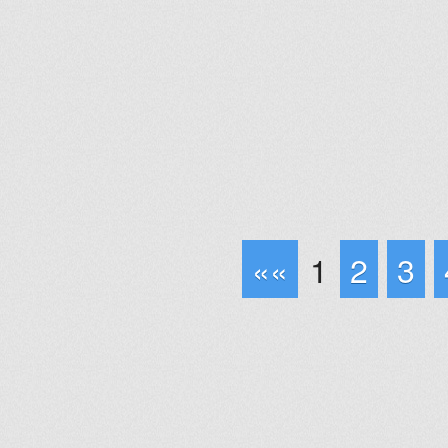
««
1
2
3