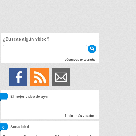
¿Buscas algún vídeo?
búsqueda avanzada »
El mejor vídeo de ayer
ir a los más votados »
Actualidad
0