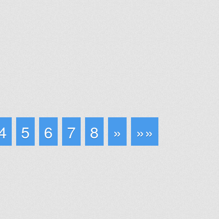
4
5
6
7
8
»
»»