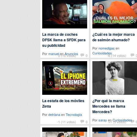
Por
flamenquin
en
Curiosidades
La marca de coches
¿Cuál es la mejor marca
DFSK llama a SFDK para
de salmón ahumado?
su publicidad
Por
nomedigas
en
Curiosidades
Por
manuel
en
Anuncios
0 (10 votos)
0
-6 (14 votos)
La estafa de los móviles
¿Por qué la marca
Zetta
Mercedes se llama
Mercedes?
Por
detriana
en
Tecnología
Por
saray
en
Curiosidades
-1 (11 votos)
0
+1 (5 votos)