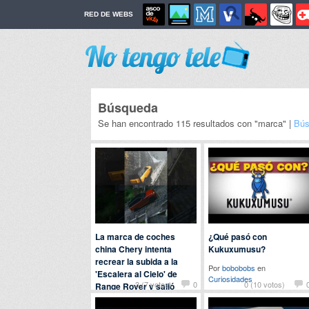
RED DE WEBS
Búsqueda
Se han encontrado 115 resultados con "marca" |
Bús
La marca de coches
¿Qué pasó con
china Chery intenta
Kukuxumusu?
recrear la subida a la
Por
bobobobs
en
'Escalera al Cielo' de
Curiosidades
-3 (7 votos)
0
0 (10 votos)
Range Rover y salió
regular