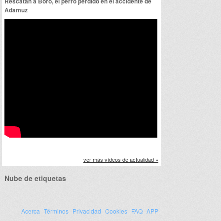
Rescatan a Boro, el perro perdido en el accidente de
Adamuz
ver más vídeos de actualidad »
Nube de etiquetas
Acerca
Términos
Privacidad
Cookies
FAQ
APP