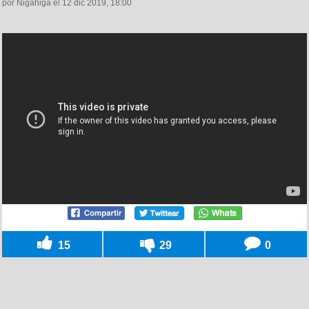
por Nigahiga el 12 dic 2019, 18:00
15
29
0