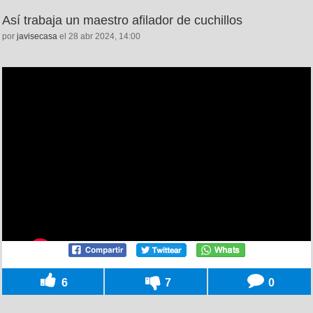
Así trabaja un maestro afilador de cuchillos
por
javisecasa
el 28 abr 2024, 14:00
6
7
0