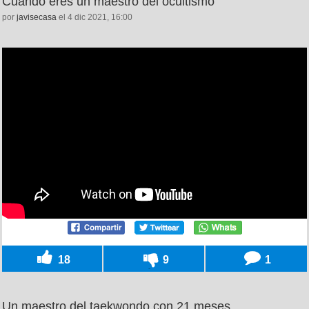
Cuando eres un maestro del ocultismo
por
javisecasa
el 4 dic 2021, 16:00
18
9
1
Un maestro del taekwondo con 21 meses