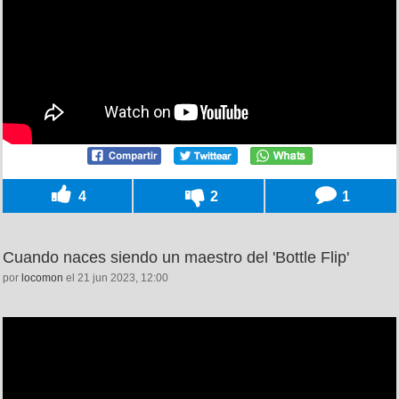
4
2
1
Cuando naces siendo un maestro del 'Bottle Flip'
por
locomon
el 21 jun 2023, 12:00