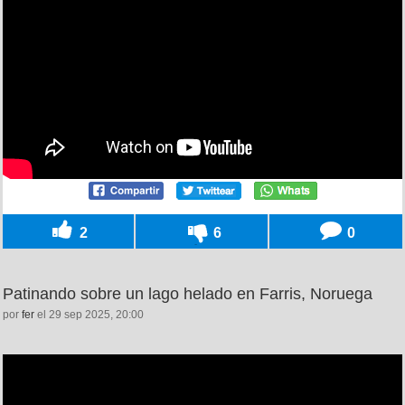
2
6
0
Patinando sobre un lago helado en Farris, Noruega
por
fer
el 29 sep 2025, 20:00