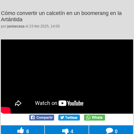
Cómo convertir un calcetín en un boomerang en la
Artántida
por
javisecasa
el 23 feb 2025, 14:00
6
4
0