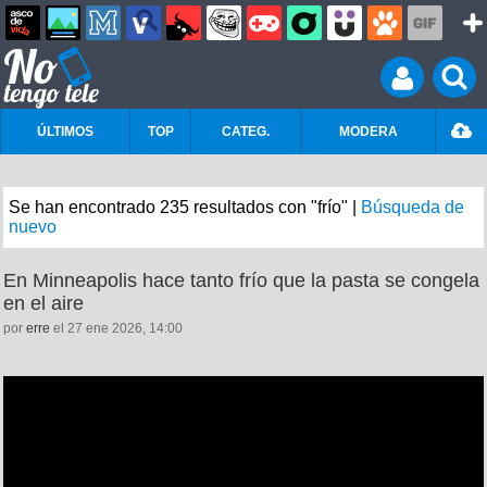
ÚLTIMOS
TOP
CATEG.
MODERA
Se han encontrado 235 resultados con "frío" |
Búsqueda de
nuevo
En Minneapolis hace tanto frío que la pasta se congela
en el aire
por
erre
el 27 ene 2026, 14:00