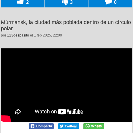
2
3
0
Múrmansk, la ciudad más poblada dentro de un círculo
polar
por
123despasito
el 1 feb 2025, 22:00