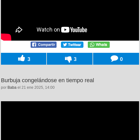
3
3
0
Burbuja congelándose en tiempo real
por
Baba
el 21 ene 2025, 14:00