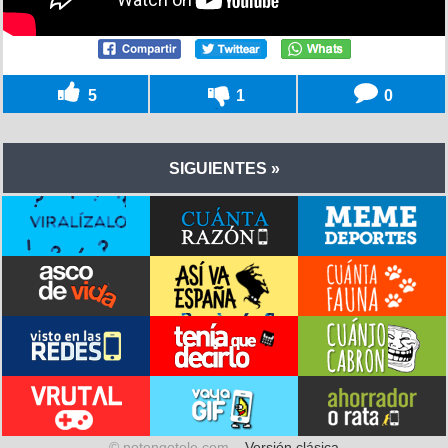
5
1
0
SIGUIENTES »
© notengotele.com –
Versión clásica