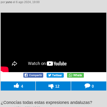
por
yuno
el 6 ago 2024, 19:00
4
12
0
¿Conocías todas estas expresiones andaluzas?