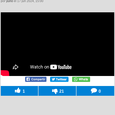
por
yuno
el 17 jun 2024, 15:00
1
21
0