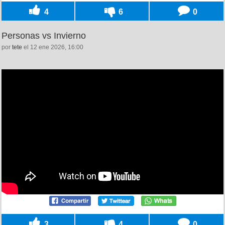
4
6
0
Personas vs Invierno
por
tete
el 12 ene 2026, 16:00
3
4
0