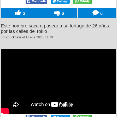
2
6
0
Este hombre saca a pasear a su tortuga de 26 años
por las calles de Tokio
por
chuckbass
el 17 ene 2025, 11:29