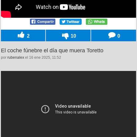
2
10
0
El coche fúnebre el día que muera Toretto
por
rubenalex
el 16 ene 2025, 11:52