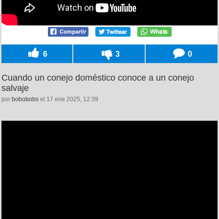
6
3
0
Cuando un conejo doméstico conoce a un conejo
salvaje
por
bobobobs
el 17 ene 2025, 12:39