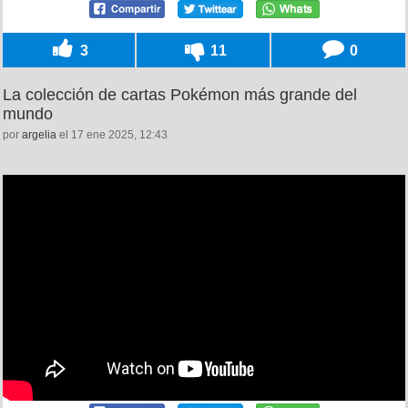
3
11
0
La colección de cartas Pokémon más grande del
mundo
por
argelia
el 17 ene 2025, 12:43