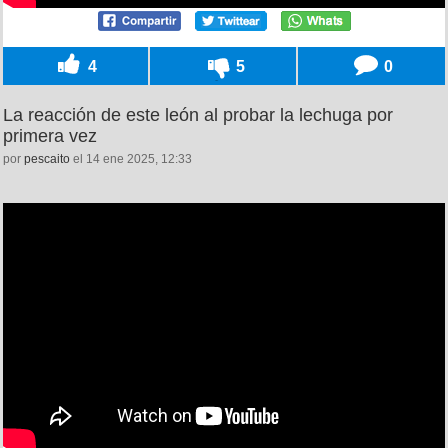
4
5
0
La reacción de este león al probar la lechuga por
primera vez
por
pescaito
el 14 ene 2025, 12:33