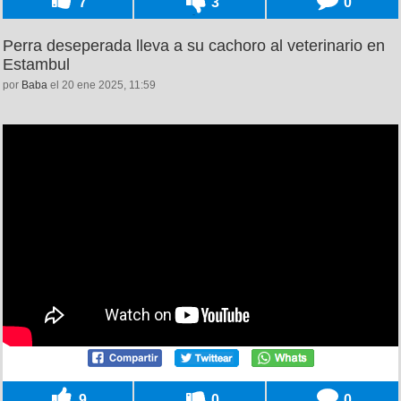
7
3
0
Perra deseperada lleva a su cachoro al veterinario en
Estambul
por
Baba
el 20 ene 2025, 11:59
9
0
0