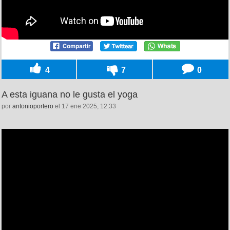
4
7
0
A esta iguana no le gusta el yoga
por
antonioportero
el 17 ene 2025, 12:33