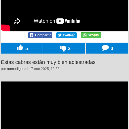
5
3
0
Estas cabras están muy bien adiestradas
por
nomedigas
el 17 ene 2025, 12:38