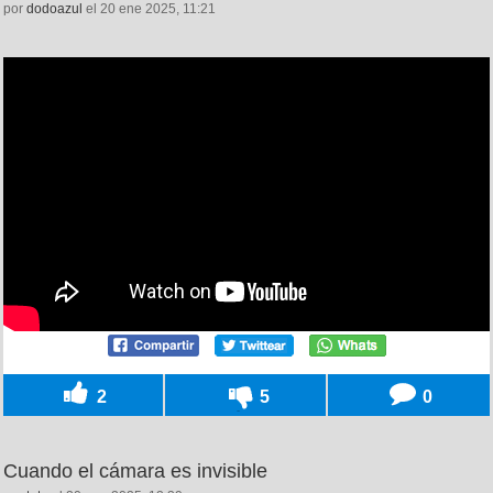
por
dodoazul
el 20 ene 2025, 11:21
2
5
0
Cuando el cámara es invisible